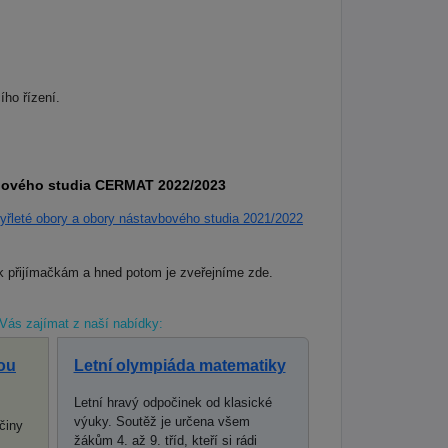
ího řízení.
avbového studia CERMAT 2022/2023
yřleté obory a obory nástavbového studia 2021/2022
 k přijímačkám a hned potom je zveřejníme zde.
Vás zajímat z naší nabídky:
ou
Letní olympiáda matematiky
Letní hravý odpočinek od klasické
výuky. Soutěž je určena všem
činy
žákům 4. až 9. tříd, kteří si rádi