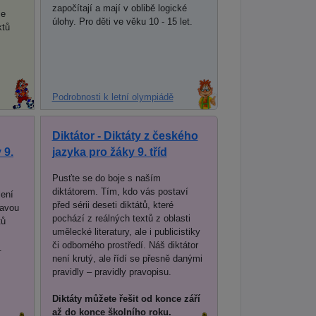
započítají a mají v oblibě logické
se
úlohy. Pro děti ve věku 10 - 15 let.
ktů
Podrobnosti k letní olympiádě
Diktátor - Diktáty z českého
 9.
jazyka pro žáky 9. tříd
Pusťte se do boje s naším
diktátorem. Tím, kdo vás postaví
lení
před sérii deseti diktátů, které
ravou
pochází z reálných textů z oblasti
tů
umělecké literatury, ale i publicistiky
či odborného prostředí. Náš diktátor
.
není krutý, ale řídí se přesně danými
pravidly – pravidly pravopisu.
Diktáty můžete řešit od konce září
až do konce školního roku.