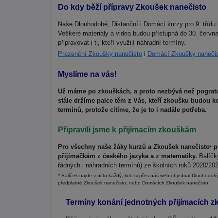
Do kdy běží přípravy Zkoušek nanečisto
Naše Dlouhodobé, Distanční i Domácí kurzy pro 9. tříd
Veškeré materiály a videa budou přístupná do 30. červn
připravovat i ti, kteří využijí náhradní termíny.
Prezenční Zkoušky nanečisto
i
Domácí Zkoušky naneči
Myslíme na vás!
Už máme po zkouškách, a proto nezbývá než pogratu
stále držíme palce těm z Vás, kteří zkoušku budou 
termínů, protože cítíme, že je to i nadále potřeba.
Připravili jsme k přijímacím zkouškám
Pro všechny naše žáky kurzů a Zkoušek nanečisto
pr
*
přijímačkám z českého jazyka a z matematiky.
Balíčky
řádných i náhradních termínů) ze školních roků 2020/20
* Balíček najde v účtu každý, kdo si přes náš web objednal Dlouhodob
předplatné Zkoušek nanečisto, nebo Domácích Zkoušek nanečisto.
Termíny konání jednotných přijímacích z