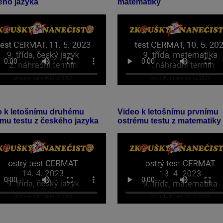
ého jazyka
matematiky
o k letošnímu druhému
Video k letošnímu prvnímu
mu testu z českého jazyka
ostrému testu z matematiky