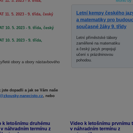
 11. 5. 2023 - 9. třída,
Mohlo by 
Letní kempy českého jaz
 11. 5. 2023 - 9. třída, český
a matematiky pro budouc
současné žáky 9. třídy
T 10. 5. 2023 - 9. třída, český
Letní příměstské tábory
 10. 5. 2023 - 9. třída,
zaměřené na matematiku
a český jazyk propojují
učení s prázdninovou
pohodou.
yřleté obory a obory nástavbového
 jste dopadli a jak se Vám naše
y@zkousky-nanecisto.cz
, nebo
o k letošnímu druhému
Video k letošnímu prvnímu 
 v náhradním termínu z
v náhradním termínu z