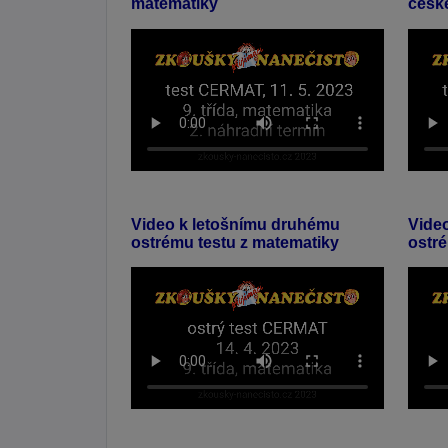
matematiky
česk
Video k letošnímu druhému
Vide
ostrému testu z matematiky
ostré