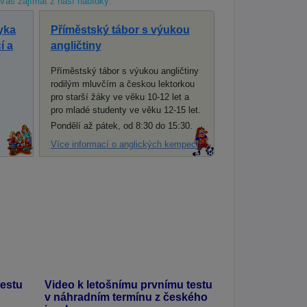
Vás zajímat z naší nabídky:
yka
Příměstský tábor s výukou
í a
angličtiny
Příměstský tábor s výukou angličtiny
rodilým mluvčím a českou lektorkou
pro starší žáky ve věku 10-12 let a
pro mladé studenty ve věku 12-15 let.
Pondělí až pátek, od 8:30 do 15:30.
Více informací o anglických kempech
testu
Video k letošnímu prvnímu testu
v náhradním termínu z českého