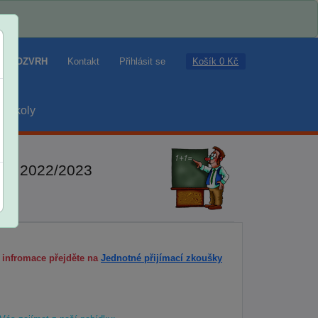
Košík 0 Kč
ROZVRH
Kontakt
Přihlásit se
školy
MAT 2022/2023
í infromace přejděte na
Jednotné přijímací zkoušky