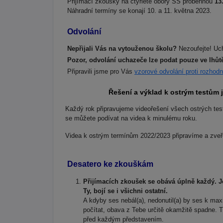
Přijímací zkoušky na čtyřleté obory SŠ proběhnou
13
Náhradní termíny se konají 10. a 11. května 2023.
Odvolání
Nepřijali Vás na vytouženou školu?
Nezoufejte! Uch
Pozor, odvolání uchazeče lze podat pouze ve lhůt
Připravili jsme pro Vás
vzorové odvolání proti rozhodn
Řešení a výklad k ostrým testům
Každý rok připravujeme videořešení všech ostrých tes
se můžete podívat na videa k minulému roku.
Videa k ostrým termínům 2022/2023 připravíme a zveřej
Desatero ke zkouškám
Přijímacích zkoušek se obává úplně každý. J
Ty, bojí se i všichni ostatní.
A kdyby ses nebál(a), nedonutil(a) by ses k ma
počítat, obava z Tebe určitě okamžitě spadne. Tr
před každým představením.