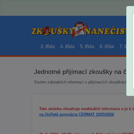
3. třída
4. třída
5. třída
6. třída
7. třída
Jednotné přijímací zkoušky na čt
Souhrn základních informací o přijímacích zkouškách a 
Tato stránka obsahuje neaktuální informace a je k d
na čtyřletá gymnázia CERMAT 2025/2026