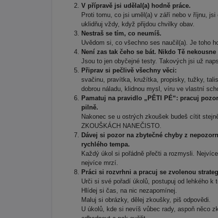
V přípravě jsi udělal(a) hodně práce.
Proti tomu, co jsi uměl(a) v září nebo v říjnu, j
uklidňuj vždy, když přijdou chvilky obav.
Nestraš se tím, co neumíš.
Uvědom si, co všechno ses naučil(a). Je toho h
Není zas tak čeho se bát. Nikdo Tě nekousne 
Jsou to jen obyčejné testy. Takových jsi už naps
Připrav si pečlivě všechny věci:
svačinu, pravítka, kružítka, propisky, tužky, t
dobrou náladu, klidnou mysl, víru ve vlastní sc
Pamatuj na pravidlo „PĚTI PÉ“: pracuj pozor
pilně.
Nakonec se u ostrých zkoušek budeš cítit stejně
ZKOUŠKÁCH NANEČISTO.
Dávej si pozor na zbytečné chyby z nepozornos
rychlého tempa.
Každý úkol si pořádně přečti a rozmysli. Nejví
nejvíce mrzí.
Práci si rozvrhni a pracuj se zvolenou strategi
Urči si své pořadí úkolů, postupuj od lehkého k 
Hlídej si čas, na nic nezapomínej.
Maluj si obrázky, dělej zkoušky, piš odpovědi.
U úkolů, kde si nevíš vůbec rady, aspoň něco z