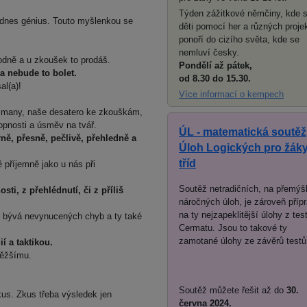
Týden zážitkové němčiny, kde 
si dnes génius. Touto myšlenkou se
děti pomocí her a různých proje
ponoří do cizího světa, kde se
nemluví česky.
odně a u zkoušek to prodáš.
Pondělí až pátek,
a nebude to bolet.
od 8.30 do 15.30.
al(a)!
Více informací o kempech
alismany, naše desatero ke zkouškám,
hopnosti a úsměv na tvář.
ÚL - matematická soutěž
ně, přesně, pečlivě, přehledně a
Úloh Logických pro žáky
tříd
 příjemně jako u nás při
Soutěž netradičních, na přemýš
ti, z přehlédnutí, či z příliš
náročných úloh, je zároveň příp
na ty nejzapeklitější úlohy z tes
ce bývá nevynucených chyb a ty také
Cermatu. Jsou to takové ty
zamotané úlohy ze závěrů testů
í a taktikou.
těžšímu.
Soutěž můžete řešit až do
30.
kus. Zkus třeba výsledek jen
června 2024.