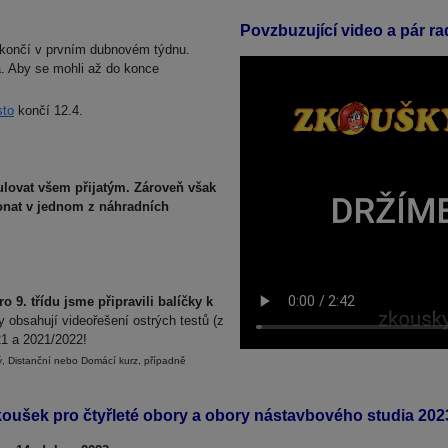
Povzbuzující video a pár r
u končí v prvním dubnovém týdnu.
a. Aby se mohli až do konce
sto
končí 12.4.
lovat všem přijatým. Zároveň však
konat v jednom z náhradních
o 9. třídu jsme připravili balíčky k
 obsahují videořešení ostrých testů (z
21 a 2021/2022!
ý, Distanční nebo Domácí kurz, případně
koušek pro čtyřleté obory a obory nástavbového studia 202