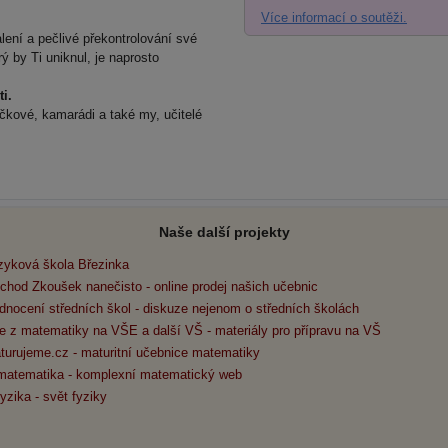
Více informací o soutěži.
lení a pečlivé překontrolování své
ý by Ti uniknul, je naprosto
i.
ečkové, kamarádi a také my, učitelé
Naše další projekty
zyková škola Březinka
chod Zkoušek nanečisto - online prodej našich učebnic
dnocení středních škol - diskuze nejenom o středních školách
e z matematiky na VŠE a další VŠ - materiály pro přípravu na VŠ
turujeme.cz - maturitní učebnice matematiky
matematika - komplexní matematický web
yzika - svět fyziky