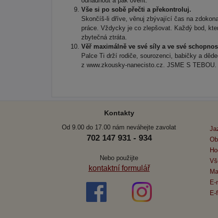
odhadnout a pak ověřit.
Vše si po sobě přečti a překontroluj.
Skončíš-li dříve, věnuj zbývající čas na zdokona
práce. Vždycky je co zlepšovat. Každý bod, kter
zbytečná ztráta.
Věř maximálně ve své síly a ve své schopnost
Palce Ti drží rodiče, sourozenci, babičky a děd
z www.zkousky-nanecisto.cz. JSME S TEBOU.
Kontakty
Od 9.00 do 17.00 nám neváhejte zavolat
Ja
702 147 931 - 934
Ob
Ho
Nebo použijte
Vš
kontaktní formulář
Ma
E-
E-f