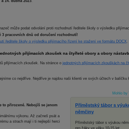
. a 14. dubna 2023
.
azeč může podat odvolání proti rozhodnutí ředitele školy o výsledku přijímac
ě 3 pracovních dnů od doručení rozhodnutí!
utí ředitele školy o výsledku přijímacího řízení ke stažení ve formátu DOCX
.
 jednotných přijímacích zkoušek na čtyřleté obory a obory nást
tů přijímacích zkoušek. Na stránce o
jednotných přijímacích zkouškách na čt
níme co nejdříve. Nejdříve je najdou naši klienti ve svých účtech v balíčku
Mohlo by 
Příměstský tábor s výuk
e to přirozené. Nebojíš se jenom
němčiny
ximálnímu výkonu. Až začneš psát a
ému a strach mají i ti nejlepší herci
Příměstský tábor s výukou něm
pro žáky ve věku 10-15 let.