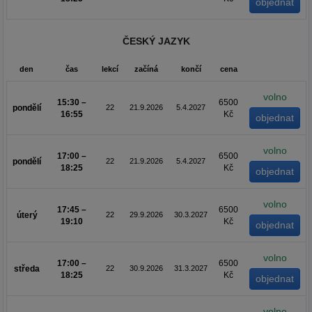
ČESKÝ JAZYK
den
čas
lekcí
začíná
končí
cena
volno
15:30 –
6500
pondělí
22
21.9.2026
5.4.2027
16:55
Kč
volno
17:00 –
6500
pondělí
22
21.9.2026
5.4.2027
18:25
Kč
volno
17:45 –
6500
úterý
22
29.9.2026
30.3.2027
19:10
Kč
volno
17:00 –
6500
středa
22
30.9.2026
31.3.2027
18:25
Kč
volno