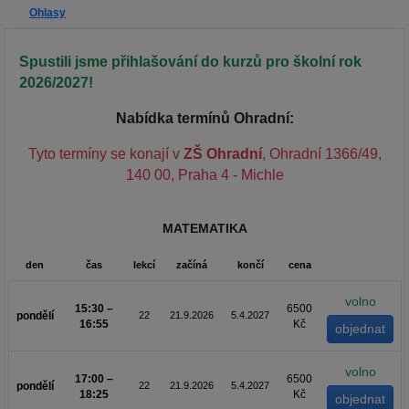
Ohlasy
Spustili jsme přihlašování do kurzů pro školní rok
2026/2027!
Nabídka termínů Ohradní:
Tyto termíny se konají v
ZŠ Ohradní
, Ohradní 1366/49,
140 00, Praha 4 - Michle
MATEMATIKA
den
čas
lekcí
začíná
končí
cena
volno
15:30 –
6500
pondělí
22
21.9.2026
5.4.2027
16:55
Kč
volno
17:00 –
6500
pondělí
22
21.9.2026
5.4.2027
18:25
Kč