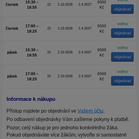
15:30 –
6500
čtvrtek
22
1.10.2026
1.4.2027
16:55
Kč
volno
17:00 –
6500
čtvrtek
22
1.10.2026
1.4.2027
18:25
Kč
volno
15:30 –
6500
pátek
22
2.10.2026
2.4.2027
16:55
Kč
volno
17:00 –
6500
pátek
22
2.10.2026
2.4.2027
18:25
Kč
Informace k nákupu
Přístup najdete po objednání ve
Vašem účtu
.
Po odbavení objednávky Vám zašleme pokyny k platbě.
Pozor, celý nákup je pro jednoho konkrétního žáka.
Pokud objednáváte více žákům, vytvořte si samostatné