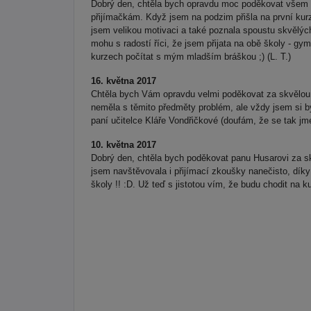
Dobrý den, chtěla bych opravdu moc poděkovat všem vyu
přijímačkám. Když jsem na podzim přišla na první kurz
jsem velikou motivaci a také poznala spoustu skvělých 
mohu s radostí říci, že jsem přijata na obě školy - 
kurzech počítat s mým mladším bráškou ;) (L. T.)
16. května 2017
Chtěla bych Vám opravdu velmi poděkovat za skvělou 
neměla s těmito předměty problém, ale vždy jsem si b
paní učitelce Kláře Vondřičkové (doufám, že se tak jmen
10. května 2017
Dobrý den, chtěla bych poděkovat panu Husarovi za sk
jsem navštěvovala i přijímací zkoušky nanečisto, díky 
školy !! :D. Už teď s jistotou vím, že budu chodit na k