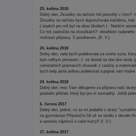
25. května 2018
Dobrý den, Zkoušky na nečisto mě pomohly v čem?: ne
Zkoušky na nečisto bych doporučovala každému, kdo se
( úspěch pro mě byl na obou školách ) : Nutriční asiste
Co mě zaskočilo na zkouškách?: obsáhlost zadaného tex
možnost přípravy. S pozdravem, (K. V.)
24. května 2018
Dobry den, rada bych podekovala za sveho syna, ktery
bylo velkym prinosem, J. se dostal na obe dve skoly 
celostatnich prijimacich zkousek z castiny a matematik
bych tedy jeste jednou podekovat a poprat vam hodne 
24. května 2018
Dobrý den, moc Vám děkujeme za přípravu naší dcery n
poslední příklad, který byl pro ní nesnadný. Ještě je
6. června 2017
Dobrý den, jediné, co se mi podařilo z dcery "vymáčkno
na gymnázium Přípotoční čili už se studiu v deváté tříd
a spoustu zájemců o vaše kurzy!! (I. U.)
17. května 2017