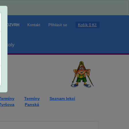
Košík 0 Kč
ROZVRH
Kontakt
Přihlásit se
školy
Termíny
Termíny
Seznam lekcí
Tyršova
Panská