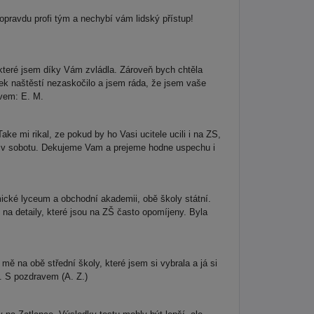
opravdu profi tým a nechybí vám lidský přístup!
teré jsem díky Vám zvládla. Zároveň bych chtěla
ek naštěstí nezaskočilo a jsem ráda, že jsem vaše
avem: E. M.
e mi rikal, ze pokud by ho Vasi ucitele ucili i na ZS,
to v sobotu. Dekujeme Vam a prejeme hodne uspechu i
ické lyceum a obchodní akademii, obě školy státní.
i na detaily, které jsou na ZŠ často opomíjeny. Byla
mě na obě střední školy, které jsem si vybrala a já si
i. S pozdravem (A. Z.)