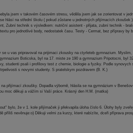
byla jsem v takovém časovém stresu, věděla jsem jak se zorientovat v jedno
 hlásí na střední školu ( pokud zůstane u jednotných přijímacích zkoušek ).
nt, Zubní technik s výsledkem: nutriční asistent - přijata, zubní technik - bra
tu pro jednotlivé body, nedostatek času. Testy - Cermat, bez přípravy by byl
 se u vas pripravoval na prijimaci zkousky na ctyrleteb gymnazium. Myslim,
(gymnazium Boticska, byl na 17. miste ze 190 a gymnazium Pripotocni, byl 
y, studenti psali i profilovy test z chemie, biologie a fyziky. Podle synovyc
trpelivosti s novymi studenty. S pratelskym pozdravem (B. K.)
a přijímací zkoušky. Dopadla výborně, hlásila se na gymnázium v Benešově a 
dnou moc děkuji a vážím si Vaší práce. Krásný den H.M. (matka)
ut" bylo, že v 1. kole přijímaček ji překvapila úloha číslo 6. Úlohy byly zve
ě příliš nevěnuje:o) Děkuji velmi za kurzy, které nabízíte, dceři příprava pro