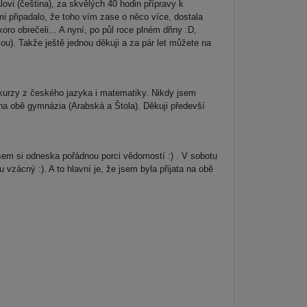
vi (čeština), za skvělých 40 hodin přípravy k
i připadalo, že toho vím zase o něco více, dostala
ro obrečeli... A nyní, po půl roce plném dřiny :D,
u). Takže ještě jednou děkuji a za pár let můžete na
kurzy z českého jazyka i matematiky. Nikdy jsem
na obě gymnázia (Arabská a Štola). Děkuji předevší
sem si odneska pořádnou porci vědomostí :) . V sobotu
vzácný :). A to hlavní je, že jsem byla přijata na obě