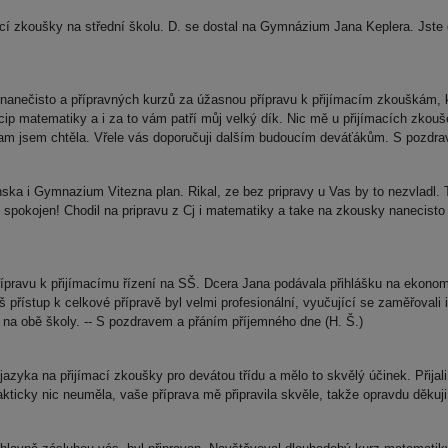
mací zkoušky na střední školu. D. se dostal na Gymnázium Jana Keplera. Jste 
.
anečisto a přípravných kurzů za úžasnou přípravu k přijímacím zkouškám, k
ip matematiky a i za to vám patří můj velký dík. Nic mě u přijímacích zkouš
kam jsem chtěla. Vřele vás doporučuji dalším budoucím deváťákům. S pozdr
ka i Gymnazium Vitezna plan. Rikal, ze bez pripravy u Vas by to nezvladl. Tak
i spokojen! Chodil na pripravu z Cj i matematiky a take na zkousky nanecis
pravu k přijímacímu řízení na SŠ. Dcera Jana podávala přihlášku na ekonom
 přístup k celkové přípravě byl velmi profesionální, vyučující se zaměřovali 
le na obě školy. -- S pozdravem a přáním příjemného dne (H. Š.)
zyka na přijímací zkoušky pro devátou třídu a mělo to skvělý účinek. Přijali 
akticky nic neuměla, vaše příprava mě připravila skvěle, takže opravdu děkuj