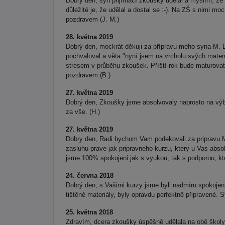
Dobrý den, syn přijímací zkoušky udělal a myslím, že
důležité je, že udělal a dostal se :-). Na ZŠ s nimi 
pozdravem (J. M.)
28. května 2019
Dobrý den, mockrát děkuji za přípravu mého syna M. B
pochvaloval a věta "nyní jsem na vrcholu svých matem
stresem v průběhu zkoušek. Příští rok bude maturovat 
pozdravem (B.)
27. května 2019
Dobrý den, Zkoušky jsme absolvovaly naprosto na výbo
za vše. (H.)
27. května 2019
Dobry den, Radi bychom Vam podekovali za pripravu Ma
zasluhu prave jak pripravneho kurzu, ktery u Vas abso
jsme 100% spokojeni jak s vyukou, tak s podporou, kt
24. června 2018
Dobrý den, s Vašimi kurzy jsme byli nadmíru spokoje
tištěné materiály, byly opravdu perfektně připravené
25. května 2018
Zdravím, dcera zkoušky úspěšně udělala na obě školy,