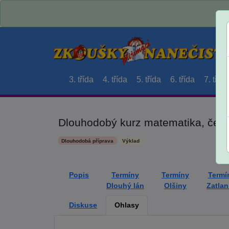
3. třída
4. třída
5. třída
6. třída
7. třída
Dlouhodobý kurz matematika, český
Dlouhodobá příprava
Výklad
Popis
Termíny
Termíny
Termí
Dlouhý lán
Olšiny
Zatla
Diskuse
Ohlasy