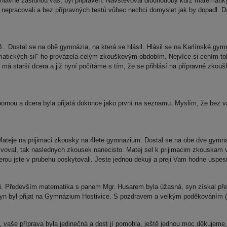
 hlavně zásluhou vás, byl připraven. Navštěvoval dlouhodobý kurz matematiky
moc nepracovali a bez přípravných testů vůbec nechci domyslet jak by dopadl. 
.. Dostal se na obě gymnázia, na která se hlásil. Hlásil se na Karlínské gy
atických sil" ho provázela celým zkouškovým obdobím. Nejvíce si cením toho
má starší dcera a již nyní počítáme s tím, že se přihlásí na přípravné zkouš
rnou a dcera byla přijatá dokonce jako první na seznamu. Myslím, že bez va
teje na prijimaci zkousky na 4lete gymnazium. Dostal se na obe dve gymnaz
lvoval, tak naslednych zkousek nanecisto. Matej sel k prijimacim zkouskam v 
erou jste v prubehu poskytovali. Jeste jednou dekuji a preji Vam hodne uspe
ni. Především matematika s panem Mgr. Husarem byla úžasná, syn získal pře
. Syn byl přijat na Gymnázium Hostivice. S pozdravem a velkým poděkováním (
 vaše příprava byla jedinečná a dost jí pomohla, ještě jednou moc děkujeme,