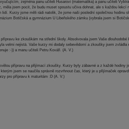
čujícím, zejména panu učiteli Husarovi (matematika) a panu učiteli Vybíralo
, měla jsem pocit, že budu muset spoustu učiva dohnat, ale s každou lekcí m
lidí. Kurzy jsme měli rádi natolik, že jsme naši poslední společnou hodinu sko
gymnázium Botičská a gymnázium U Libeňského zámku (vybrala jsem si Botičsko
přípravu ke zkouškám na střední školy. Absolvovala jsem Vaše dlouhodobé 
yla velmi nejistá. Vaše kurzy mi dodaly sebevědomí a zkoušky jsem zvládla 
uje :-)) a manu učiteli Petru Kováři. (A. V.)
vělou přípravu na přijímací zkoušky. Kurzy byly zábavné a z každé hodiny j
kterým jsem se naučila správně rozvrhnout čas, který je u přijímaček opravdu 
urzy pro přípravu k maturitám :D (A. V.)