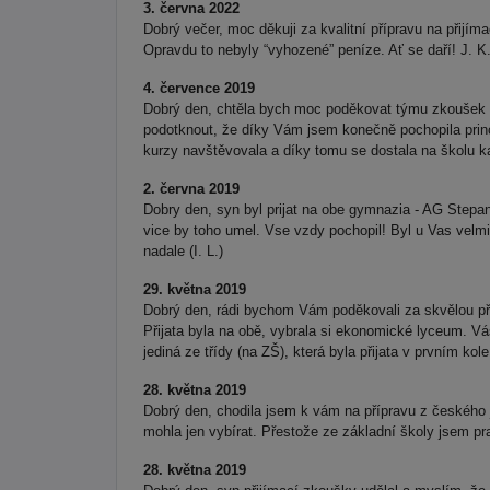
3. června 2022
Dobrý večer, moc děkuji za kvalitní přípravu na přijí
Opravdu to nebyly “vyhozené” peníze. Ať se daří! J. K
4. července 2019
Dobrý den, chtěla bych moc poděkovat týmu zkoušek n
podotknout, že díky Vám jsem konečně pochopila princ
kurzy navštěvovala a díky tomu se dostala na školu 
2. června 2019
Dobry den, syn byl prijat na obe gymnazia - AG Stepans
vice by toho umel. Vse vzdy pochopil! Byl u Vas velm
nadale (I. L.)
29. května 2019
Dobrý den, rádi bychom Vám poděkovali za skvělou pří
Přijata byla na obě, vybrala si ekonomické lyceum. Váš
jediná ze třídy (na ZŠ), která byla přijata v prvním ko
28. května 2019
Dobrý den, chodila jsem k vám na přípravu z českého ja
mohla jen vybírat. Přestože ze základní školy jsem pr
28. května 2019