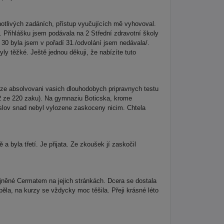
tlivých zadáních, přístup vyučujících mě vyhovoval.
 Přihlášku jsem podávala na 2 Střední zdravotní školy
li 30 byla jsem v pořadí 31./odvolání jsem nedávala/.
y těžké. Ještě jednou děkuji, že nabízíte tuto
 ze absolvovani vasich dlouhodobych pripravnych testu
32 ze 220 zaku). Na gymnaziu Boticska, krome
h slov snad nebyl vylozene zaskoceny nicim. Chtela
byla třetí. Je přijata. Ze zkoušek jí zaskočil
řejněné Cermatem na jejich stránkách. Dcera se dostala
spěla, na kurzy se vždycky moc těšila. Přeji krásné léto