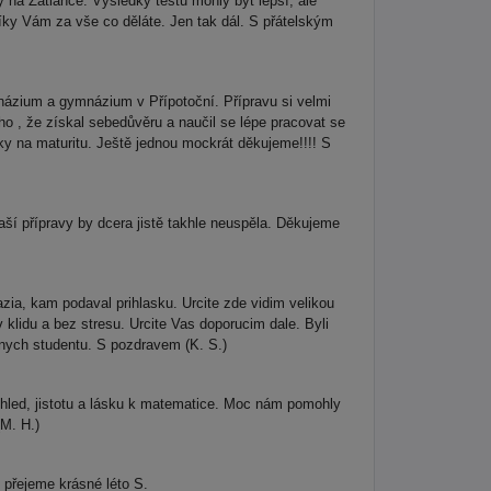
 na Zatlance. Výsledky testu mohly být lepší, ale
Díky Vám za vše co děláte. Jen tak dál. S přátelským
mnázium a gymnázium v Přípotoční. Přípravu si velmi
 , že získal sebedůvěru a naučil se lépe pracovat se
ky na maturitu. Ještě jednou mockrát děkujeme!!!! S
ší přípravy by dcera jistě takhle neuspěla. Děkujeme
ia, kam podaval prihlasku. Urcite zde vidim velikou
klidu a bez stresu. Urcite Vas doporucim dale. Byli
snych studentu. S pozdravem (K. S.)
hled, jistotu a lásku k matematice. Moc nám pomohly
M. H.)
 přejeme krásné léto S.