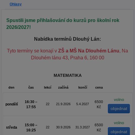
Ohlasy
Spustili jsme přihlašování do kurzů pro školní rok
2026/2027!
Nabídka termínů Dlouhý Lán:
Tyto termíny se konají v
ZŠ a MŠ Na Dlouhém Lánu
, Na
Dlouhém lánu 43, Praha 6, 160 00
MATEMATIKA
den
čas
lekcí
začíná
končí
cena
volno
16:30 –
6500
pondělí
22
21.9.2026
5.4.2027
17:55
Kč
volno
15:00 –
6500
středa
22
30.9.2026
31.3.2027
16:25
Kč