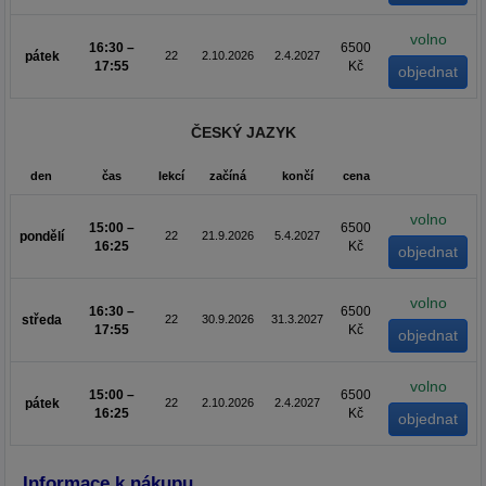
volno
16:30 –
6500
pátek
22
2.10.2026
2.4.2027
17:55
Kč
ČESKÝ JAZYK
den
čas
lekcí
začíná
končí
cena
volno
15:00 –
6500
pondělí
22
21.9.2026
5.4.2027
16:25
Kč
volno
16:30 –
6500
středa
22
30.9.2026
31.3.2027
17:55
Kč
volno
15:00 –
6500
pátek
22
2.10.2026
2.4.2027
16:25
Kč
Informace k nákupu