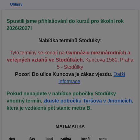
Ohlasy
Spustili jsme přihlašování do kurzů pro školní rok
2026/2027!
Nabídka termínů Stodůlky:
Tyto termíny se konají na
Gymnáziu mezinárodních a
veřejných vztahů ve Stodůlkách
, Kuncova 1580, Praha
5 - Stodůlky
Pozor! Do ulice Kuncova je zákaz vjezdu.
Další
informace
.
Pokud nenajdete v nabídce pobočky Stodůlky
vhodný termín,
zkuste pobočku Tyršova v Jinonicích
,
která je vzdálená pět stanic metra B.
MATEMATIKA
den
čas
lekcí
začíná
končí
cena