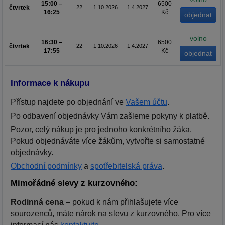
15:00 –
6500
čtvrtek
22
1.10.2026
1.4.2027
16:25
Kč
volno
16:30 –
6500
čtvrtek
22
1.10.2026
1.4.2027
17:55
Kč
Informace k nákupu
Přístup najdete po objednání ve
Vašem účtu
.
Po odbavení objednávky Vám zašleme pokyny k platbě.
Pozor, celý nákup je pro jednoho konkrétního žáka.
Pokud objednáváte více žákům, vytvořte si samostatné
objednávky.
Obchodní podmínky
a
spotřebitelská práva
.
Mimořádné slevy z kurzovného:
Rodinná cena
– pokud k nám přihlašujete více
sourozenců, máte nárok na slevu z kurzovného. Pro více