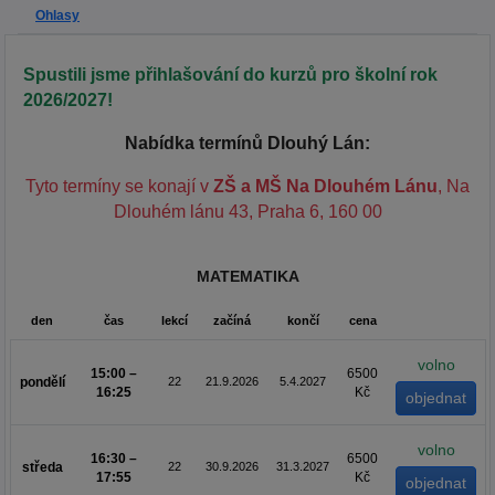
Ohlasy
Spustili jsme přihlašování do kurzů pro školní rok
2026/2027!
Nabídka termínů Dlouhý Lán:
Tyto termíny se konají v
ZŠ a MŠ Na Dlouhém Lánu
, Na
Dlouhém lánu 43, Praha 6, 160 00
MATEMATIKA
den
čas
lekcí
začíná
končí
cena
volno
15:00 –
6500
pondělí
22
21.9.2026
5.4.2027
16:25
Kč
volno
16:30 –
6500
středa
22
30.9.2026
31.3.2027
17:55
Kč