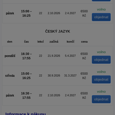
volno
15:00 –
6500
pátek
22
2.10.2026
2.4.2027
16:25
Kč
ČESKÝ JAZYK
den
čas
lekcí
začíná
končí
cena
volno
16:30 –
6500
pondělí
22
21.9.2026
5.4.2027
17:55
Kč
volno
15:00 –
6500
středa
22
30.9.2026
31.3.2027
16:25
Kč
volno
16:30 –
6500
pátek
22
2.10.2026
2.4.2027
17:55
Kč
Informace k nákupu