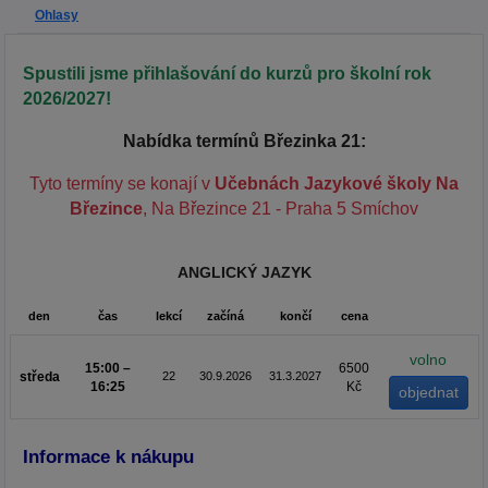
Ohlasy
Spustili jsme přihlašování do kurzů pro školní rok
2026/2027!
Nabídka termínů Březinka 21:
Tyto termíny se konají v
Učebnách Jazykové školy Na
Březince
, Na Březince 21 - Praha 5 Smíchov
ANGLICKÝ JAZYK
den
čas
lekcí
začíná
končí
cena
volno
15:00 –
6500
středa
22
30.9.2026
31.3.2027
16:25
Kč
Informace k nákupu