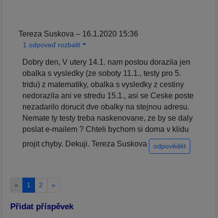
Tereza Suskova – 16.1.2020 15:36
1 odpoveď rozbalit
Dobry den, V utery 14.1. nam postou dorazila jen
obalka s vysledky (ze soboty 11.1., testy pro 5.
tridu) z matematiky, obalka s vysledky z cestiny
nedorazila ani ve stredu 15.1., asi se Ceske poste
nezadarilo dorucit dve obalky na stejnou adresu.
Nemate ty testy treba naskenovane, ze by se daly
poslat e-mailem ? Chteli bychom si doma v klidu
projit chyby. Dekuji. Tereza Suskova
odpovědět
«
1
2
»
Přidat příspěvek