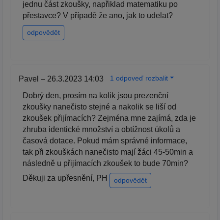
jednu část zkoušky, napřiklad matematiku po
přestavce? V případě že ano, jak to udelat?
odpovědět
1 odpoveď rozbalit
Pavel – 26.3.2023 14:03
Dobrý den, prosím na kolik jsou prezenční
zkoušky nanečisto stejné a nakolik se liší od
zkoušek přijímacích? Zejména mne zajímá, zda je
zhruba identické množství a obtížnost úkolů a
časová dotace. Pokud mám správné informace,
tak při zkouškách nanečisto mají žáci 45-50min a
následně u přijímacích zkoušek to bude 70min?
Děkuji za upřesnění, PH
odpovědět