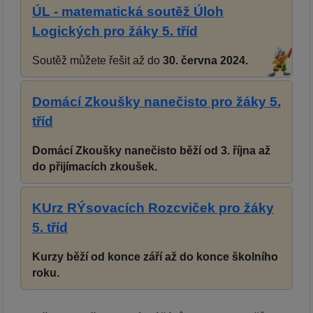
ÚL - matematická soutěž Úloh
Logických pro žáky 5. tříd
Soutěž můžete řešit až do
30. června 2024.
Domácí Zkoušky nanečisto pro žáky 5.
tříd
Domácí Zkoušky nanečisto běží od 3. října až
do přijímacích zkoušek.
KUrz RÝsovacích Rozcviček pro žáky
5. tříd
Kurzy běží od konce září až do konce školního
roku.