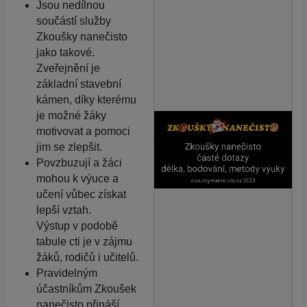
Jsou nedílnou
součástí služby
Zkoušky nanečisto
jako takové.
Zveřejnění je
základní stavební
kámen, díky kterému
je možné žáky
motivovat a pomoci
jim se zlepšit.
Povzbuzují a žáci
mohou k výuce a
učení vůbec získat
lepší vztah.
Výstup v podobě
tabule cti je v zájmu
žáků, rodičů i učitelů.
Pravidelným
účastníkům Zkoušek
nanečisto přináší