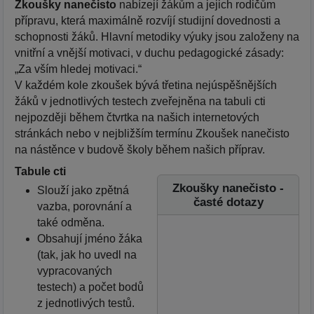
Zkoušky nanečisto
nabízejí žákům a jejich rodičům
přípravu, která maximálně rozvíjí studijní dovednosti a
schopnosti žáků. Hlavní metodiky výuky jsou založeny na
vnitřní a vnější motivaci, v duchu pedagogické zásady:
„Za vším hledej motivaci.“
V každém kole zkoušek bývá třetina nejúspěšnějších
žáků v jednotlivých testech zveřejněna na tabuli cti
nejpozději během čtvrtka na našich internetových
stránkách nebo v nejbližším termínu Zkoušek nanečisto
na nástěnce v budově školy během našich příprav.
Tabule cti
Zkoušky nanečisto -
Slouží jako zpětná
časté dotazy
vazba, porovnání a
také odměna.
Obsahují jméno žáka
(tak, jak ho uvedl na
vypracovaných
testech) a počet bodů
z jednotlivých testů.