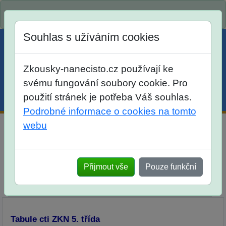
Spustili jsme přihlašování na školní rok 2026/2027!
Souhlas s užíváním cookies
Zkousky-nanecisto.cz používají ke
svému fungování soubory cookie. Pro
použití stránek je potřeba Váš souhlas.
Menu
Účet
Košík
Podrobné informace o cookies na tomto
webu
Zkoušky nanečisto pro žáky 5. tříd
Srovnání
Otevřené úlohy
Výklad
Přijmout vše
Pouze funkční
Tabule cti
Prezenční Zkoušky nanečisto
Domácí Zkoušky nanečisto
Tabule cti ZKN 5. třída