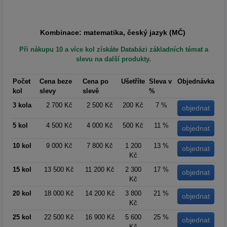
Kombinace: matematika, český jazyk (MČ)
Při nákupu 10 a více kol získáte Databázi základních témat a
slevu na další produkty.
Počet
Cena beze
Cena po
Ušetříte
Sleva v
Objednávka
kol
slevy
slevě
%
3 kola
2 700 Kč
2 500 Kč
200 Kč
7 %
5 kol
4 500 Kč
4 000 Kč
500 Kč
11 %
10 kol
9 000 Kč
7 800 Kč
1 200
13 %
Kč
15 kol
13 500 Kč
11 200 Kč
2 300
17 %
Kč
20 kol
18 000 Kč
14 200 Kč
3 800
21 %
Kč
25 kol
22 500 Kč
16 900 Kč
5 600
25 %
Kč