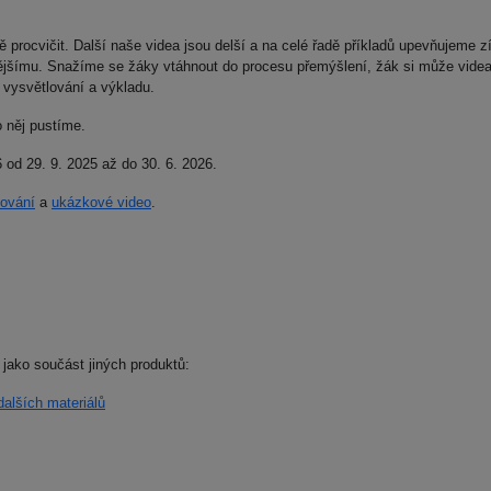
ně procvičit. Další naše videa jsou delší a na celé řadě příkladů upevňujeme 
tějšímu. Snažíme se žáky vtáhnout do procesu přemýšlení, žák si může vide
 vysvětlování a výkladu.
o něj pustíme.
 od 29. 9. 2025 až do 30. 6. 2026.
čování
a
ukázkové video
.
jako součást jiných produktů:
alších materiálů