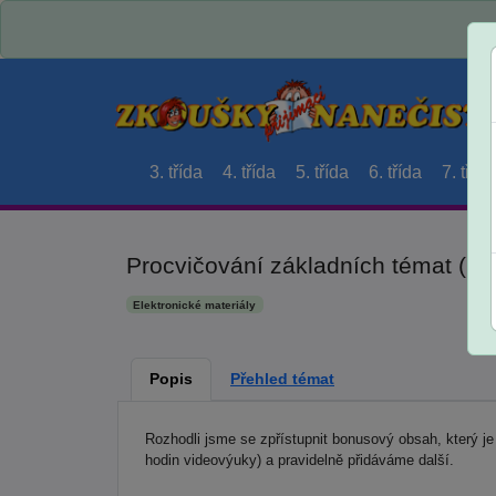
3. třída
4. třída
5. třída
6. třída
7. třída
Procvičování základních témat (Do
Elektronické materiály
Popis
Přehled témat
Rozhodli jsme se zpřístupnit bonusový obsah, který j
hodin videovýuky) a pravidelně přidáváme další.