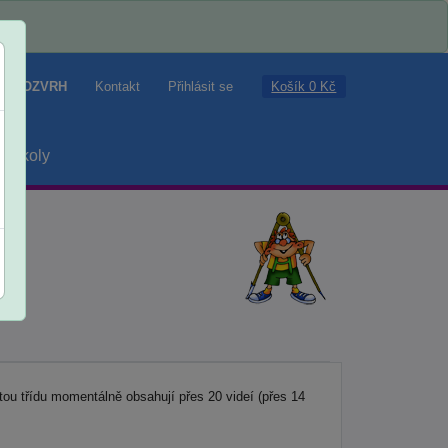
Košík 0 Kč
ROZVRH
Kontakt
Přihlásit se
školy
ou třídu momentálně obsahují přes 20 videí (přes 14