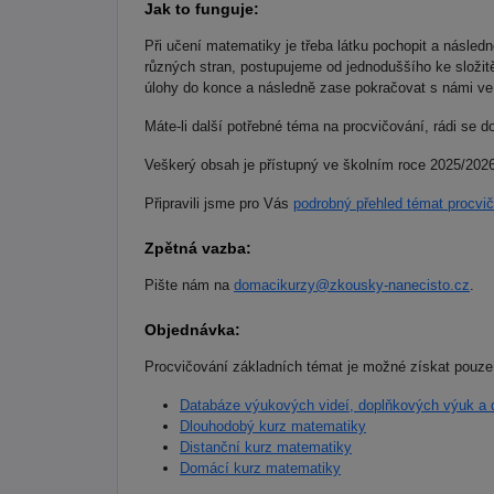
Jak to funguje:
Při učení matematiky je třeba látku pochopit a násled
různých stran, postupujeme od jednoduššího ke složi
úlohy do konce a následně zase pokračovat s námi ve
Máte-li další potřebné téma na procvičování, rádi se d
Veškerý obsah je přístupný ve školním roce 2025/2026
Připravili jsme pro Vás
podrobný přehled témat procvi
Zpětná vazba:
Pište nám na
domacikurzy@zkousky-nanecisto.cz
.
Objednávka:
Procvičování základních témat je možné získat pouze 
Databáze výukových videí, doplňkových výuk a d
Dlouhodobý kurz matematiky
Distanční kurz matematiky
Domácí kurz matematiky