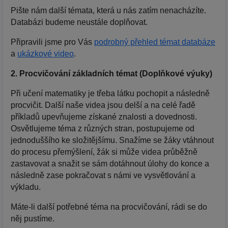
Pište nám další témata, která u nás zatím nenacházíte.
Databázi budeme neustále doplňovat.
Připravili jsme pro Vás
podrobný přehled témat databáze
a
ukázkové video
.
2. Procvičování základních témat (Doplňkové výuky)
Při učení matematiky je třeba látku pochopit a následně
procvičit. Další naše videa jsou delší a na celé řadě
příkladů upevňujeme získané znalosti a dovednosti.
Osvětlujeme téma z různých stran, postupujeme od
jednoduššího ke složitějšímu. Snažíme se žáky vtáhnout
do procesu přemýšlení, žák si může videa průběžně
zastavovat a snažit se sám dotáhnout úlohy do konce a
následně zase pokračovat s námi ve vysvětlování a
výkladu.
Máte-li další potřebné téma na procvičování, rádi se do
něj pustíme.