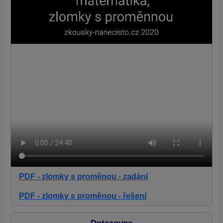
PDF - zlomky s proměnou - zadání
PDF - zlomky s proměnou - řešení