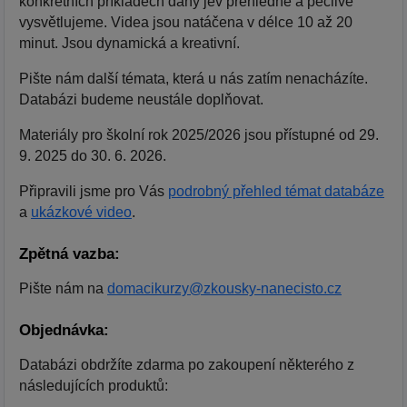
konkrétních příkladech daný jev přehledně a pečlivě
vysvětlujeme. Videa jsou natáčena v délce 10 až 20
minut. Jsou dynamická a kreativní.
Pište nám další témata, která u nás zatím nenacházíte.
Databázi budeme neustále doplňovat.
Materiály pro školní rok 2025/2026 jsou přístupné od 29.
9. 2025 do 30. 6. 2026.
Připravili jsme pro Vás
podrobný přehled témat databáze
a
ukázkové video
.
Zpětná vazba:
Pište nám na
domacikurzy@zkousky-nanecisto.cz
Objednávka:
Databázi obdržíte zdarma po zakoupení některého z
následujících produktů: