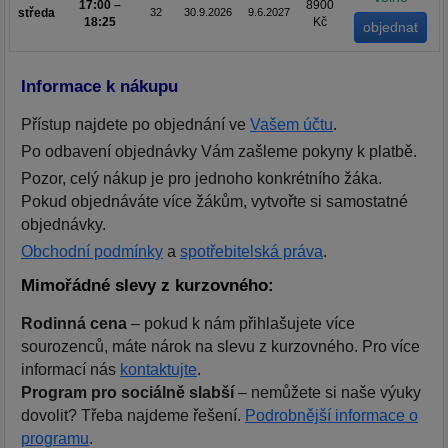
17:00 –
8900
středa
32
30.9.2026
9.6.2027
18:25
Kč
Informace k nákupu
Přístup najdete po objednání ve
Vašem účtu
.
Po odbavení objednávky Vám zašleme pokyny k platbě.
Pozor, celý nákup je pro jednoho konkrétního žáka.
Pokud objednáváte více žákům, vytvořte si samostatné
objednávky.
Obchodní podmínky
a
spotřebitelská práva
.
Mimořádné slevy z kurzovného:
Rodinná cena
– pokud k nám přihlašujete více
sourozenců, máte nárok na slevu z kurzovného. Pro více
informací nás
kontaktujte
.
Program pro sociálně slabší
– nemůžete si naše výuky
dovolit? Třeba najdeme řešení.
Podrobnější informace o
programu
.