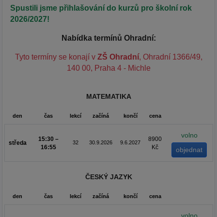
Spustili jsme přihlašování do kurzů pro školní rok
2026/2027!
Nabídka termínů Ohradní:
Tyto termíny se konají v
ZŠ Ohradní
, Ohradní 1366/49,
140 00, Praha 4 - Michle
MATEMATIKA
den
čas
lekcí
začíná
končí
cena
volno
15:30 –
8900
středa
32
30.9.2026
9.6.2027
16:55
Kč
ČESKÝ JAZYK
den
čas
lekcí
začíná
končí
cena
volno