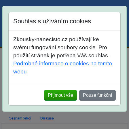
Souhlas s užíváním cookies
Zkousky-nanecisto.cz používají ke
Menu
Účet
Košík
svému fungování soubory cookie. Pro
použití stránek je potřeba Váš souhlas.
Dlouhodobý kurz matematika, český jazyk pro žáky 4.
Podrobné informace o cookies na tomto
tříd
webu
Dlouhodobá příprava
Výklad
Popis
Termíny
Termíny
Termíny
Dlouhý lán
Českolipská
Ohradní
Přijmout vše
Pouze funkční
Termíny
Termíny
Termíny
Termíny
Olšiny
Stodůlky
Tyršova
Zatlanka
Seznam lekcí
Diskuse