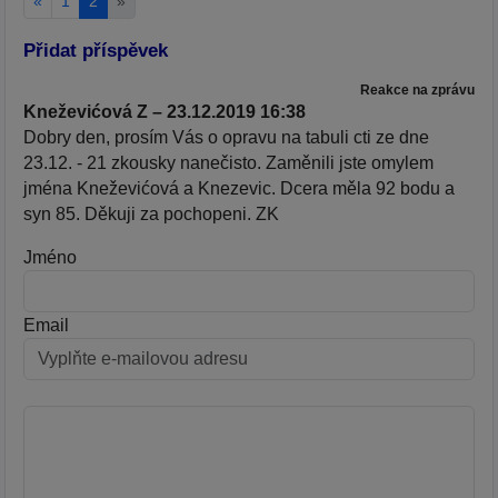
«
1
2
»
Přidat příspěvek
Reakce na zprávu
Kneževićová Z – 23.12.2019 16:38
Dobry den, prosím Vás o opravu na tabuli cti ze dne
23.12. - 21 zkousky nanečisto. Zaměnili jste omylem
jména Kneževićová a Knezevic. Dcera měla 92 bodu a
syn 85. Děkuji za pochopeni. ZK
Jméno
Email