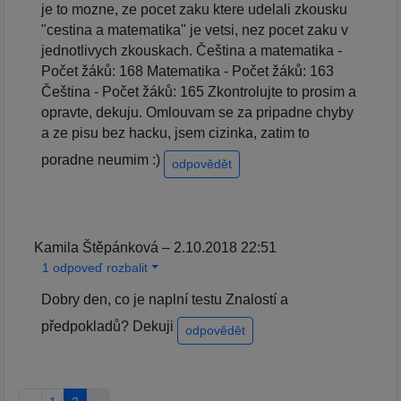
je to mozne, ze pocet zaku ktere udelali zkousku
"cestina a matematika" je vetsi, nez pocet zaku v
jednotlivych zkouskach. Čeština a matematika -
Počet žáků: 168 Matematika - Počet žáků: 163
Čeština - Počet žáků: 165 Zkontrolujte to prosim a
opravte, dekuju. Omlouvam se za pripadne chyby
a ze pisu bez hacku, jsem cizinka, zatim to
poradne neumim :)
odpovědět
Kamila Štěpánková – 2.10.2018 22:51
1 odpoveď rozbalit
Dobry den, co je naplní testu Znalostí a
předpokladů? Dekuji
odpovědět