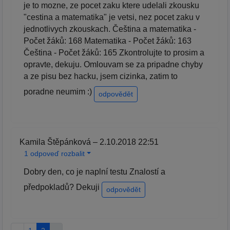
je to mozne, ze pocet zaku ktere udelali zkousku
"cestina a matematika" je vetsi, nez pocet zaku v
jednotlivych zkouskach. Čeština a matematika -
Počet žáků: 168 Matematika - Počet žáků: 163
Čeština - Počet žáků: 165 Zkontrolujte to prosim a
opravte, dekuju. Omlouvam se za pripadne chyby
a ze pisu bez hacku, jsem cizinka, zatim to
poradne neumim :)
odpovědět
Kamila Štěpánková – 2.10.2018 22:51
1 odpoveď rozbalit
Dobry den, co je naplní testu Znalostí a
předpokladů? Dekuji
odpovědět