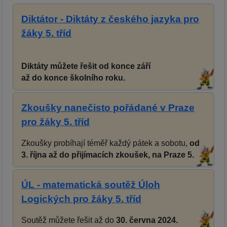
Diktátor - Diktáty z českého jazyka pro
žáky 5. tříd
Diktáty můžete řešit od konce září
až do konce školního roku.
Zkoušky nanečisto pořádané v Praze
pro žáky 5. tříd
Zkoušky probíhají téměř každý pátek a sobotu,
od
3. října až do přijímacích zkoušek, na Praze 5.
ÚL - matematická soutěž Úloh
Logických pro žáky 5. tříd
Soutěž můžete řešit až do
30. června 2024.