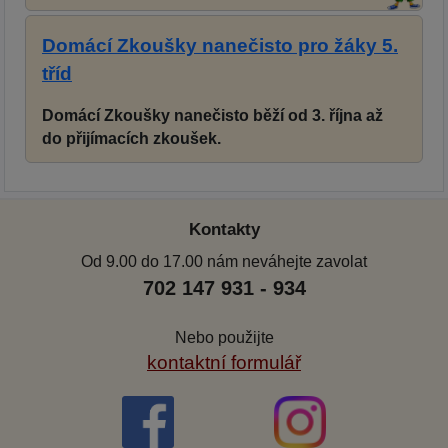
Domácí Zkoušky nanečisto pro žáky 5.
tříd
Domácí Zkoušky nanečisto běží od 3. října až
do přijímacích zkoušek.
Kontakty
Od 9.00 do 17.00 nám neváhejte zavolat
702 147 931 - 934
Nebo použijte
kontaktní formulář