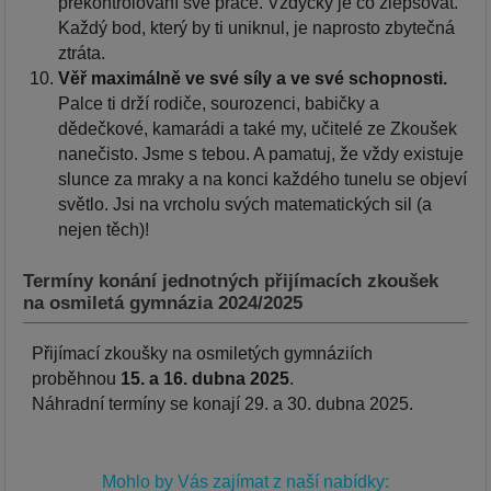
překontrolování své práce. Vždycky je co zlepšovat.
Každý bod, který by ti uniknul, je naprosto zbytečná
ztráta.
Věř maximálně ve své síly a ve své schopnosti.
Palce ti drží rodiče, sourozenci, babičky a
dědečkové, kamarádi a také my, učitelé ze Zkoušek
nanečisto. Jsme s tebou. A pamatuj, že vždy existuje
slunce za mraky a na konci každého tunelu se objeví
světlo. Jsi na vrcholu svých matematických sil (a
nejen těch)!
Termíny konání jednotných přijímacích zkoušek
na osmiletá gymnázia 2024/2025
Přijímací zkoušky na osmiletých gymnáziích
proběhnou
15. a 16. dubna 2025
.
Náhradní termíny se konají 29. a 30. dubna 2025.
Mohlo by Vás zajímat z naší nabídky: