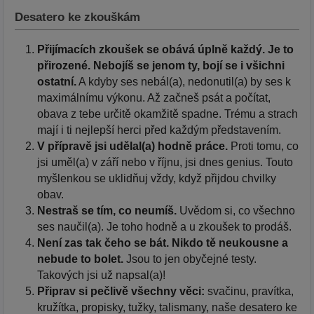
Desatero ke zkouškám
Přijímacích zkoušek se obává úplně každý. Je to
přirozené. Nebojíš se jenom ty, bojí se i všichni
ostatní.
A kdyby ses nebál(a), nedonutil(a) by ses k
maximálnímu výkonu. Až začneš psát a počítat,
obava z tebe určitě okamžitě spadne. Trému a strach
mají i ti nejlepší herci před každým představením.
V přípravě jsi udělal(a) hodně práce.
Proti tomu, co
jsi uměl(a) v září nebo v říjnu, jsi dnes genius. Touto
myšlenkou se uklidňuj vždy, když přijdou chvilky
obav.
Nestraš se tím, co neumíš.
Uvědom si, co všechno
ses naučil(a). Je toho hodně a u zkoušek to prodáš.
Není zas tak čeho se bát. Nikdo tě neukousne a
nebude to bolet.
Jsou to jen obyčejné testy.
Takových jsi už napsal(a)!
Připrav si pečlivě všechny věci:
svačinu, pravítka,
kružítka, propisky, tužky, talismany, naše desatero ke