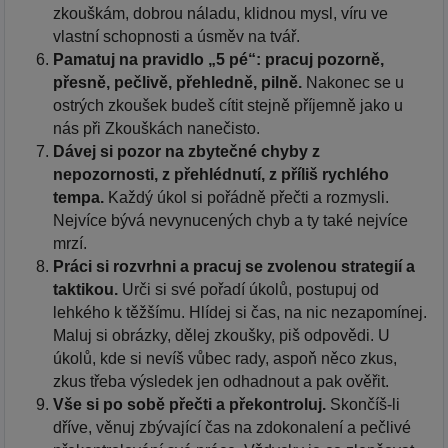
zkouškám, dobrou náladu, klidnou mysl, víru ve
vlastní schopnosti a úsměv na tvář.
Pamatuj na pravidlo „5 pé“: pracuj pozorně,
přesně, pečlivě, přehledně, pilně.
Nakonec se u
ostrých zkoušek budeš cítit stejně příjemně jako u
nás při Zkouškách nanečisto.
Dávej si pozor na zbytečné chyby z
nepozornosti, z přehlédnutí, z příliš rychlého
tempa.
Každý úkol si pořádně přečti a rozmysli.
Nejvíce bývá nevynucených chyb a ty také nejvíce
mrzí.
Práci si rozvrhni a pracuj se zvolenou strategií a
taktikou.
Urči si své pořadí úkolů, postupuj od
lehkého k těžšímu. Hlídej si čas, na nic nezapomínej.
Maluj si obrázky, dělej zkoušky, piš odpovědi. U
úkolů, kde si nevíš vůbec rady, aspoň něco zkus,
zkus třeba výsledek jen odhadnout a pak ověřit.
Vše si po sobě přečti a překontroluj.
Skončíš-li
dříve, věnuj zbývající čas na zdokonalení a pečlivé