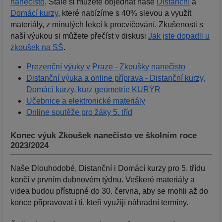
nanečisto
. Stále si můžete objednat naše
Distanční
a
Domácí kurzy
, které nabízíme s 40% slevou a využít
materiály, z minulých lekcí k procvičování. Zkušenosti s
naší výukou si můžete přečíst v diskusi
Jak jste dopadli u
zkoušek na SŠ
.
Prezenční výuky v Praze - Zkoušky nanečisto
Distanční výuka a online příprava - Distanční kurzy,
Domácí kurzy, kurz geometrie KURÝR
Učebnice a elektronické materiály
Online soutěže pro žáky 5. tříd
Konec výuk Zkoušek nanečisto ve školním roce
2023/2024
Naše Dlouhodobé, Distanční i Domácí kurzy pro 5. třídu
končí v prvním dubnovém týdnu. Veškeré materiály a
videa budou přístupné do 30. června, aby se mohli až do
konce připravovat i ti, kteří využijí náhradní termíny.