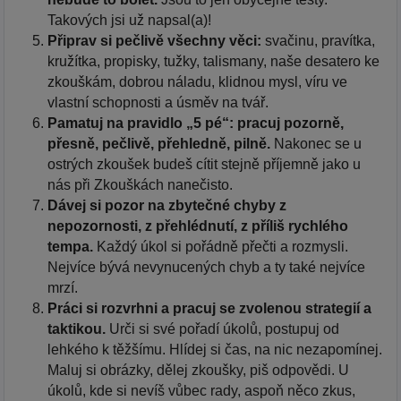
Takových jsi už napsal(a)!
Připrav si pečlivě všechny věci:
svačinu, pravítka,
kružítka, propisky, tužky, talismany, naše desatero ke
zkouškám, dobrou náladu, klidnou mysl, víru ve
vlastní schopnosti a úsměv na tvář.
Pamatuj na pravidlo „5 pé“: pracuj pozorně,
přesně, pečlivě, přehledně, pilně.
Nakonec se u
ostrých zkoušek budeš cítit stejně příjemně jako u
nás při Zkouškách nanečisto.
Dávej si pozor na zbytečné chyby z
nepozornosti, z přehlédnutí, z příliš rychlého
tempa.
Každý úkol si pořádně přečti a rozmysli.
Nejvíce bývá nevynucených chyb a ty také nejvíce
mrzí.
Práci si rozvrhni a pracuj se zvolenou strategií a
taktikou.
Urči si své pořadí úkolů, postupuj od
lehkého k těžšímu. Hlídej si čas, na nic nezapomínej.
Maluj si obrázky, dělej zkoušky, piš odpovědi. U
úkolů, kde si nevíš vůbec rady, aspoň něco zkus,