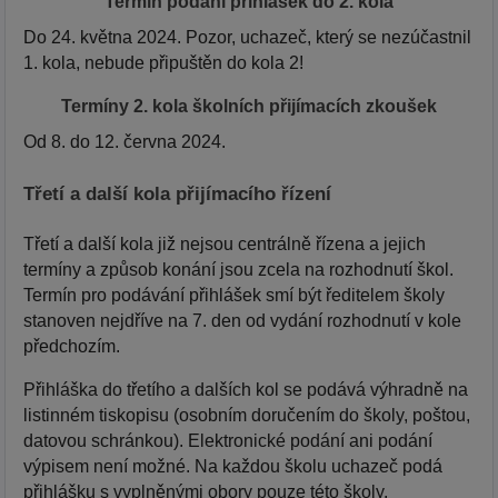
Termín podání přihlášek do 2. kola
Do 24. května 2024. Pozor, uchazeč, který se nezúčastnil
1. kola, nebude připuštěn do kola 2!
Termíny 2. kola školních přijímacích zkoušek
Od 8. do 12. června 2024.
Třetí a další kola přijímacího řízení
Třetí a další kola již nejsou centrálně řízena a jejich
termíny a způsob konání jsou zcela na rozhodnutí škol.
Termín pro podávání přihlášek smí být ředitelem školy
stanoven nejdříve na 7. den od vydání rozhodnutí v kole
předchozím.
Přihláška do třetího a dalších kol se podává výhradně na
listinném tiskopisu (osobním doručením do školy, poštou,
datovou schránkou). Elektronické podání ani podání
výpisem není možné. Na každou školu uchazeč podá
přihlášku s vyplněnými obory pouze této školy.