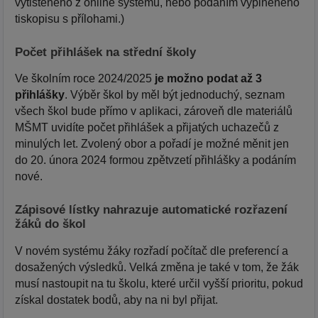
vytištěného z online systému, nebo podáním vyplněného
tiskopisu s přílohami.)
Počet přihlášek na střední školy
Ve školním roce 2024/2025
je možno podat až 3
přihlášky
. Výběr škol by měl být jednoduchý, seznam
všech škol bude přímo v aplikaci, zároveň dle materiálů
MŠMT uvidíte počet přihlášek a přijatých uchazečů z
minulých let. Zvolený obor a pořadí je možné měnit jen
do 20. února 2024 formou zpětvzetí přihlášky a podáním
nové.
Zápisové lístky nahrazuje automatické rozřazení
žáků do škol
V novém systému žáky rozřadí počítač dle preferencí a
dosažených výsledků. Velká změna je také v tom, že žák
musí nastoupit na tu školu, které určil vyšší prioritu, pokud
získal dostatek bodů, aby na ni byl přijat.