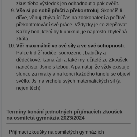
zkus třeba výsledek jen odhadnout a pak ověřit.
Vše si po sobě přečti a překontroluj.
Skončíš-li
dříve, věnuj zbývající čas na zdokonalení a pečlivé
překontrolování své práce. Vždycky je co zlepšovat.
Každý bod, který by ti uniknul, je naprosto zbytečná
ztráta.
Věř maximálně ve své síly a ve své schopnosti.
Palce ti drží rodiče, sourozenci, babičky a
dědečkové, kamarádi a také my, učitelé ze Zkoušek
nanečisto. Jsme s tebou. A pamatuj, že vždy existuje
slunce za mraky a na konci každého tunelu se objeví
světlo. Jsi na vrcholu svých matematických sil (a
nejen těch)!
Termíny konání jednotných přijímacích zkoušek
na osmiletá gymnázia 2023/2024
Přijímací zkoušky na osmiletých gymnáziích