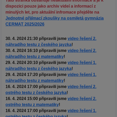
Tato stránka obsahuje neaktuální informace a je k
dispozici pouze jako archiv videí a informací z
minulých let, pro aktuální infromace přejděte na
Jednotné přijímací zkoušky na osmiletá gymnázia
CERMAT 2025/2026
30. 4. 2024 21:30 připravili jsme
video řešení 2.
náhradího testu z českého jayzka
!
30. 4. 2024 16:10 připravili jsme
video řešení 2.
náhradího testu z matematiky
!
29. 4. 2024 20:10 připravili jsme
video řešení 1.
náhradího testu z českého jazyka
!
29. 4. 2024 17:20 připravili jsme
video řešení 1.
náhradího testu z matematiky
!
16. 4. 2024 17:00 připravili jsme
video řešení 2.
ostrého testu z českého jazyka
!
16. 4. 2024 15:00 připravili jsme
video řešení 2.
ostrého testu z matematiky
!
16. 4. 2024 17:00 připravili jsme
video řešení 1.
ostrého testu z českého jazyka
!