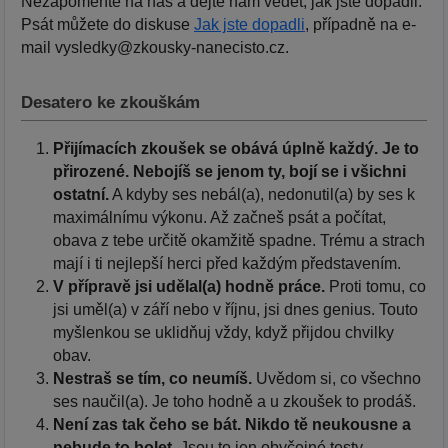
Nezapomeňte na nás a dejte nám vědět, jak jste dopadli.
Psát můžete do diskuse
Jak jste dopadli
, případně na e-
mail vysledky@zkousky-nanecisto.cz.
Desatero ke zkouškám
Přijímacích zkoušek se obává úplně každý. Je to
přirozené. Nebojíš se jenom ty, bojí se i všichni
ostatní.
A kdyby ses nebál(a), nedonutil(a) by ses k
maximálnímu výkonu. Až začneš psát a počítat,
obava z tebe určitě okamžitě spadne. Trému a strach
mají i ti nejlepší herci před každým představením.
V přípravě jsi udělal(a) hodně práce.
Proti tomu, co
jsi uměl(a) v září nebo v říjnu, jsi dnes genius. Touto
myšlenkou se uklidňuj vždy, když přijdou chvilky
obav.
Nestraš se tím, co neumíš.
Uvědom si, co všechno
ses naučil(a). Je toho hodně a u zkoušek to prodáš.
Není zas tak čeho se bát. Nikdo tě neukousne a
nebude to bolet.
Jsou to jen obyčejné testy.