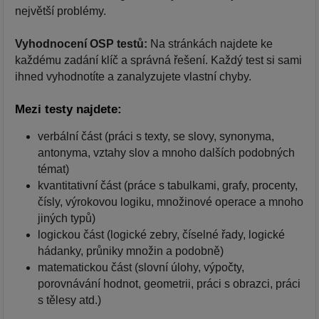
největší problémy.
Vyhodnocení OSP testů:
Na stránkách najdete ke
každému zadání klíč a správná řešení. Každý test si sami
ihned vyhodnotíte a zanalyzujete vlastní chyby.
Mezi testy najdete:
verbální část (práci s texty, se slovy, synonyma,
antonyma, vztahy slov a mnoho dalších podobných
témat)
kvantitativní část (práce s tabulkami, grafy, procenty,
čísly, výrokovou logiku, množinové operace a mnoho
jiných typů)
logickou část (logické zebry, číselné řady, logické
hádanky, průniky množin a podobně)
matematickou část (slovní úlohy, výpočty,
porovnávání hodnot, geometrii, práci s obrazci, práci
s tělesy atd.)