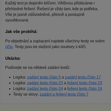
Každý test je doplněn klíčem. Většinou přidáváme i
přehledné řešení. Řešení je vždy tam, kde je potřeba.
Vše je jasně zdůvodněné, přesně a postupně
vysvětlované.
Jak vše probíhá:
Po objednání a zaplacení najdete všechny testy ve svém
účtu
. Testy jsou ke stažení jako soubory s klíči.
Ukázka:
Podívejte se na některé zadání testů:
Logika:
zadání testu číslo 5
a
zadání testu číslo 17
Logika:
zadání testu číslo 23
a
řešení testu číslo 23
Logika:
zadání testu číslo 24
a
řešení testu číslo 24
Testy se slovy:
zadání a řešení testu číslo 7