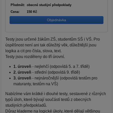
Předmět:
obecné studijní předpoklady
Cena:
150 Kč
Objednávka
Testy jsou určené žákům ZŠ, studentům SŠ i VŠ. Pro
úspěšnost není ani tak důležitý věk, důležitější jsou
logika a cit pro čísla, slova, text.
Testy jsou rozděleny do tří úrovní.
1. úroveň
- nejlehčí (odpovídá 5. a 7. třídě)
2. úroveň
- střední (odpovídá 9. třídě)
3. úroveň
- nejnáročnější (odpovídá testům pro
maturanty, testům na VŠ)
Nabízíme vám krátké i dlouhé testy, sestavené z různých
typů úloh, které bývají součástí testů z obecných
studijních předpokladů.
Důraz klademe na logické úkoly, které dělají většinou