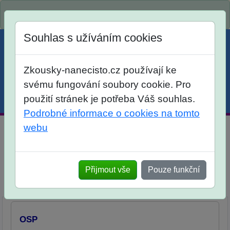
Spustili jsme přihlašování na školní rok 2026/2027!
Souhlas s užíváním cookies
Zkousky-nanecisto.cz používají ke
svému fungování soubory cookie. Pro
použití stránek je potřeba Váš souhlas.
Menu
Účet
Košík
Podrobné informace o cookies na tomto
webu
Testy z obecných studijních předpokladů "OSP" pro
žáky 9. třídy
Přijmout vše
Pouze funkční
Uzavřené úlohy
Elektronické materiály
Popis
Objednávka
Diskuse
OSP