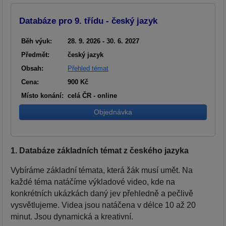
Databáze pro 9. třídu - český jazyk
Běh výuk:
28. 9. 2026 - 30. 6. 2027
Předmět:
český jazyk
Obsah:
Přehled témat
Cena:
900 Kč
Místo konání:
celá ČR - online
Objednávka
1. Databáze základních témat z českého jazyka
Vybíráme základní témata, která žák musí umět. Na
každé téma natáčíme výkladové video, kde na
konkrétních ukázkách daný jev přehledně a pečlivě
vysvětlujeme. Videa jsou natáčena v délce 10 až 20
minut. Jsou dynamická a kreativní.