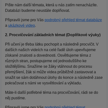
Pište nám další témata, která u nás zatím nenacházíte.
Databázi budeme neustále doplňovat.
Připravili jsme pro Vás
podrobný přehled témat databáze
a
ukázkové video
.
2. Procvičování základních témat (Doplňkové výuky)
Při učení je třeba látku pochopit a následně procvičit. V
dalších našich videích na celé řadě úloh upevňujeme
získané znalosti a dovednosti. Osvětlujeme téma z
různých stran, postupujeme od jednoduššího ke
složitějšímu. Snažíme se žáky vtáhnout do procesu
přemýšlení, žák si může videa průběžně zastavovat a
snažit se sám dotáhnout úlohy do konce a následně zase
pokračovat s námi ve vysvětlování a výkladu.
Máte-li další potřebné téma na procvičování, rádi se do
něj pustíme.
Připravili jsme pro Vás
podrobný přehled témat