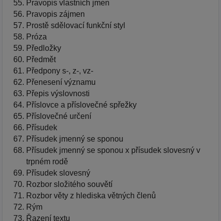
Pravopis vlastních jmen
Pravopis zájmen
Prostě sdělovací funkční styl
Próza
Předložky
Předmět
Předpony s-, z-, vz-
Přenesení významu
Přepis výslovnosti
Příslovce a příslovečné spřežky
Příslovečné určení
Přísudek
Přísudek jmenný se sponou
Přísudek jmenný se sponou x přísudek slovesný v
trpném rodě
Přísudek slovesný
Rozbor složitého souvětí
Rozbor věty z hlediska větných členů
Rým
Řazení textu