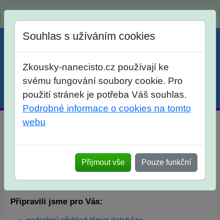
Spustili jsme přihlašování na školní rok 2026/2027!
Souhlas s užíváním cookies
Zkousky-nanecisto.cz používají ke
svému fungování soubory cookie. Pro
použití stránek je potřeba Váš souhlas.
Menu
Účet
Košík
Podrobné informace o cookies na tomto
webu
Databáze výukových videí, doplňkových výuk a dalších
materiálů - 9. třída český jazyk
Přijmout vše
Pouze funkční
Elektronické materiály
Popis
Objednávka
Přehled témat
Diskuse
Připravili jsme pro Vás: