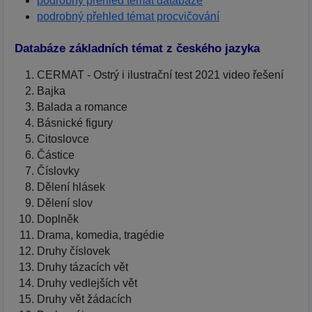
podrobný přehled témat databáze
podrobný přehled témat procvičování
Databáze základních témat z českého jazyka
CERMAT - Ostrý i ilustrační test 2021 video řešení
Bajka
Balada a romance
Básnické figury
Citoslovce
Částice
Číslovky
Dělení hlásek
Dělení slov
Doplněk
Drama, komedia, tragédie
Druhy číslovek
Druhy tázacích vět
Druhy vedlejších vět
Druhy vět žádacích