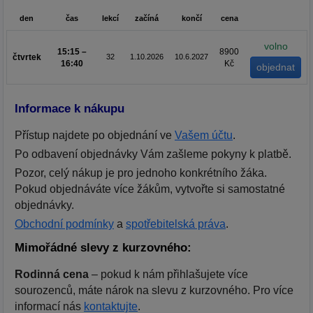
den
čas
lekcí
začíná
končí
cena
volno
15:15 –
8900
čtvrtek
32
1.10.2026
10.6.2027
16:40
Kč
Informace k nákupu
Přístup najdete po objednání ve
Vašem účtu
.
Po odbavení objednávky Vám zašleme pokyny k platbě.
Pozor, celý nákup je pro jednoho konkrétního žáka.
Pokud objednáváte více žákům, vytvořte si samostatné
objednávky.
Obchodní podmínky
a
spotřebitelská práva
.
Mimořádné slevy z kurzovného:
Rodinná cena
– pokud k nám přihlašujete více
sourozenců, máte nárok na slevu z kurzovného. Pro více
informací nás
kontaktujte
.