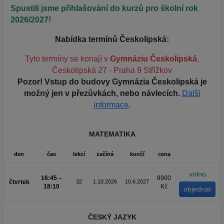
Spustili jsme přihlašování do kurzů pro školní rok
2026/2027!
Nabídka termínů Českolipská:
Tyto termíny se konají v
Gymnáziu Českolipská
,
Českolipská 27 - Praha 9 Střížkov
Pozor! Vstup do budovy Gymnázia Českolipská je
možný jen v přezůvkách, nebo návlecích.
Další
informace
.
MATEMATIKA
den
čas
lekcí
začíná
končí
cena
volno
16:45 –
8900
čtvrtek
32
1.10.2026
10.6.2027
18:10
Kč
ČESKÝ JAZYK