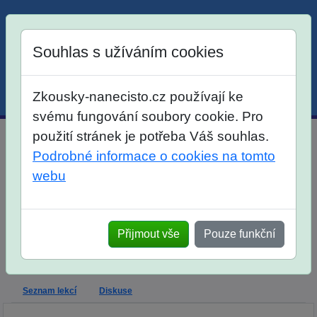
Souhlas s užíváním cookies
Zkousky-nanecisto.cz používají ke
Menu
Účet
Košík
svému fungování soubory cookie. Pro
použití stránek je potřeba Váš souhlas.
Dlouhodobý kurz matematika, český jazyk pro žáky 8.
Podrobné informace o cookies na tomto
tříd
webu
Dlouhodobá příprava
Výklad
Popis
Termíny
Termíny
Termíny
Dlouhý lán
Českolipská
Olšiny
Přijmout vše
Pouze funkční
Termíny
Termíny
Termíny
Termíny
Tyršova
Stodůlky
Ohradní
Zatlanka
Seznam lekcí
Diskuse