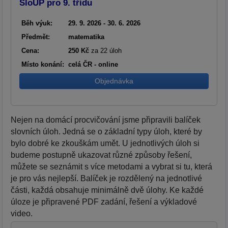
SloUP pro 9. třídu
Běh výuk:
29. 9. 2026 - 30. 6. 2026
Předmět:
matematika
Cena:
250 Kč
za 22 úloh
Místo konání:
celá ČR - online
Objednávka
Nejen na domácí procvičování jsme připravili balíček
slovních úloh. Jedná se o základní typy úloh, které by
bylo dobré ke zkouškám umět. U jednotlivých úloh si
budeme postupně ukazovat různé způsoby řešení,
můžete se seznámit s více metodami a vybrat si tu, která
je pro vás nejlepší. Balíček je rozdělený na jednotlivé
části, každá obsahuje minimálně dvě úlohy. Ke každé
úloze je připravené PDF zadání, řešení a výkladové
video.