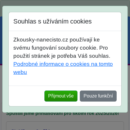
Spustili jsme přihlašování na školní rok 2026/2027!
Souhlas s užíváním cookies
Zkousky-nanecisto.cz používají ke
svému fungování soubory cookie. Pro
použití stránek je potřeba Váš souhlas.
Menu
Účet
Košík
Podrobné informace o cookies na tomto
webu
SloUP - Slovní úlohy procvičovací pro žáky 9. tříd
Otevřené úlohy
Přijmout vše
Pouze funkční
Popis
Objednávka
Spustili jsme přihlašování pro školní rok 2025/2026!