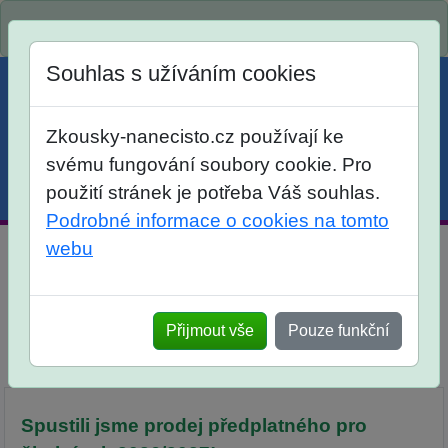
Spustili jsme přihlašování na školní rok 2026/2027!
Souhlas s užíváním cookies
Zkousky-nanecisto.cz používají ke
svému fungování soubory cookie. Pro
použití stránek je potřeba Váš souhlas.
Menu
Účet
Košík
Podrobné informace o cookies na tomto
webu
Domácí Zkoušky nanečisto pro žáky 9. tříd
Srovnání
Otevřené úlohy
Přijmout vše
Pouze funkční
Popis
Termíny a harmonogram
Předplatné
Tabule cti
Diskuse
Spustili jsme prodej předplatného pro