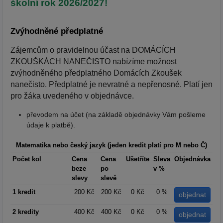
školní rok 2026/2027!
Zvýhodněné předplatné
Zájemcům o pravidelnou účast na DOMÁCÍCH
ZKOUŠKÁCH NANEČISTO nabízíme možnost
zvýhodněného předplatného Domácích Zkoušek
nanečisto. Předplatné je nevratné a nepřenosné. Platí jen
pro žáka uvedeného v objednávce.
převodem na účet (na základě objednávky Vám pošleme
údaje k platbě).
Matematika nebo český jazyk
(jeden kredit platí pro M nebo Č)
Počet kol
Cena
Cena
Ušetříte
Sleva
Objednávka
beze
po
v %
slevy
slevě
1 kredit
200 Kč
200 Kč
0 Kč
0 %
2 kredity
400 Kč
400 Kč
0 Kč
0 %