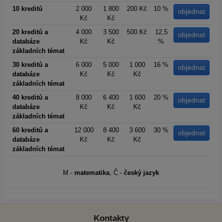
10 kreditů
2 000
1 800
200 Kč
10 %
Kč
Kč
20 kreditů a
4 000
3 500
500 Kč
12,5
databáze
Kč
Kč
%
základních témat
30 kreditů a
6 000
5 000
1 000
16 %
databáze
Kč
Kč
Kč
základních témat
40 kreditů a
8 000
6 400
1 600
20 %
databáze
Kč
Kč
Kč
základních témat
60 kreditů a
12 000
8 400
3 600
30 %
databáze
Kč
Kč
Kč
základních témat
M -
matematika
, Č -
český jazyk
Kontakty