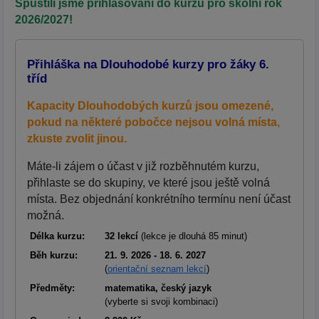
Spustili jsme přihlašování do kurzů pro školní rok
2026/2027!
Přihláška na Dlouhodobé kurzy pro žáky 6.
tříd
Kapacity Dlouhodobých kurzů jsou omezené,
pokud na některé pobočce nejsou volná místa,
zkuste zvolit jinou.
Máte-li zájem o účast v již rozběhnutém kurzu,
přihlaste se do skupiny, ve které jsou ještě volná
místa. Bez objednání konkrétního termínu není účast
možná.
Délka kurzu:
32 lekcí
(lekce je dlouhá 85 minut)
Běh kurzu:
21. 9. 2026 - 18. 6. 2027
(
orientační seznam lekcí
)
Předměty:
matematika, český jazyk
(vyberte si svoji kombinaci)