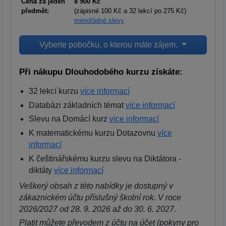
Cena za jeden
8 900 Kč
předmět:
(zápisné 100 Kč a 32 lekcí po 275 Kč)
mimořádné slevy
Vyberte pobočku, o kterou máte zájem.
Při nákupu Dlouhodobého kurzu získáte:
32 lekcí kurzu
více informací
Databázi základních témat
více informací
Slevu na Domácí kurz
více informací
K matematickému kurzu Dotazovnu
více
informací
K češtinářskému kurzu slevu na Diktátora -
diktáty
více informací
Veškerý obsah z této nabídky je dostupný v
zákaznickém účtu příslušný školní rok. V roce
2026/2027 od 28. 9. 2026 až do 30. 6. 2027.
Platit můžete převodem z účtu na účet (pokyny pro