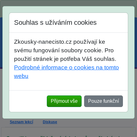
Spustili jsme přihlašování na školní rok 2026/2027!
Souhlas s užíváním cookies
Zkousky-nanecisto.cz používají ke
svému fungování soubory cookie. Pro
použití stránek je potřeba Váš souhlas.
Menu
Účet
Košík
Podrobné informace o cookies na tomto
webu
Dlouhodobý kurz matematika, český jazyk pro žáky 6.
tříd
Přijmout vše
Pouze funkční
Dlouhodobá příprava
Výklad
Popis
Termíny Tyršova
Termíny Zatlanka
Seznam lekcí
Diskuse