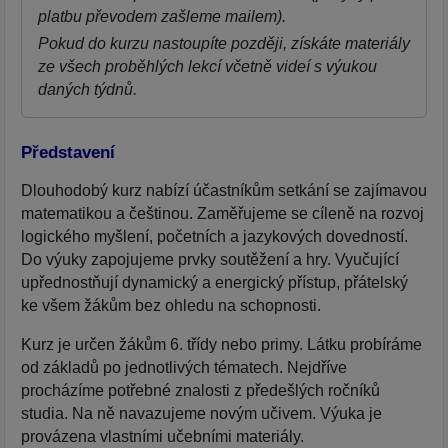
platbu převodem zašleme mailem).
Pokud do kurzu nastoupíte později, získáte materiály
ze všech proběhlých lekcí včetně videí s výukou
daných týdnů.
Představení
Dlouhodobý kurz nabízí účastníkům setkání se zajímavou
matematikou a češtinou. Zaměřujeme se cíleně na rozvoj
logického myšlení, početních a jazykových dovedností.
Do výuky zapojujeme prvky soutěžení a hry. Vyučující
upřednostňují dynamický a energický přístup, přátelský
ke všem žákům bez ohledu na schopnosti.
Kurz je určen žákům 6. třídy nebo primy. Látku probíráme
od základů po jednotlivých tématech. Nejdříve
procházíme potřebné znalosti z předešlých ročníků
studia. Na ně navazujeme novým učivem. Výuka je
provázena vlastními učebními materiály.