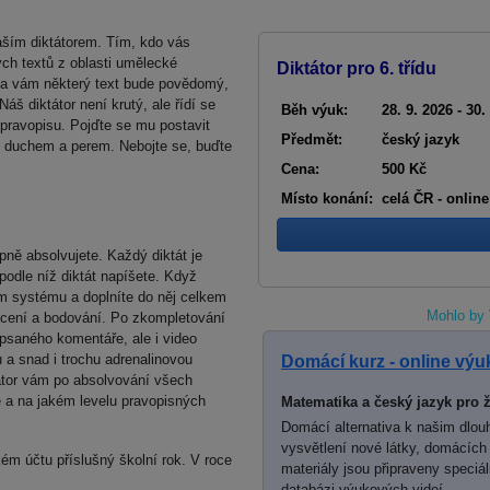
naším diktátorem. Tím, kdo vás
ných textů z oblasti umělecké
Diktátor pro 6. třídu
Třeba vám některý text bude povědomý,
áš diktátor není krutý, ale řídí se
Běh výuk:
28. 9. 2026 - 30.
 pravopisu. Pojďte se mu postavit
Předmět:
český jazyk
boj duchem a perem. Nebojte se, buďte
Cena:
500 Kč
Místo konání:
celá ČR - online
upně absolvujete. Každý diktát je
 podle níž diktát napíšete. Když
em systému a doplníte do něj celkem
Mohlo by 
cení a bodování. Po zkompletování
 psaného komentáře, ale i video
 a snad i trochu adrenalinovou
Domácí kurz - online výu
ktátor vám po absolvování všech
e a na jakém levelu pravopisných
Matematika a český jazyk pro ž
Domácí alternativa k našim dlou
vysvětlení nové látky, domácích
ém účtu příslušný školní rok. V roce
materiály jsou připraveny speciá
databázi výukových videí.