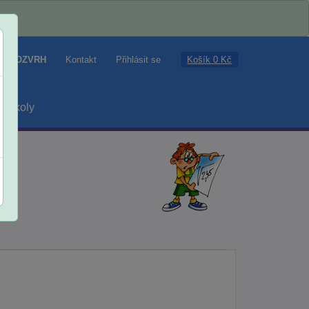
Košík 0 Kč
ROZVRH
Kontakt
Přihlásit se
školy