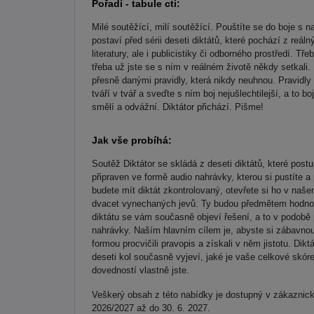
Pořadí - tabule cti:
Milé soutěžící, milí soutěžící. Pouštíte se do boje s 
postaví před sérii deseti diktátů, které pochází z reál
literatury, ale i publicistiky či odborného prostředí. 
třeba už jste se s ním v reálném životě někdy setkali. N
přesně danými pravidly, která nikdy neuhnou. Pravidly
tváří v tvář a sveďte s ním boj nejušlechtilejší, a to 
smělí a odvážní. Diktátor přichází. Pišme!
Jak vše probíhá:
Soutěž Diktátor se skládá z deseti diktátů, které post
připraven ve formě audio nahrávky, kterou si pustíte a
budete mít diktát zkontrolovaný, otevřete si ho v naš
dvacet vynechaných jevů. Ty budou předmětem hodno
diktátu se vám současně objeví řešení, a to v podobě
nahrávky. Naším hlavním cílem je, abyste si zábavnou
formou procvičili pravopis a získali v něm jistotu. Di
deseti kol současně vyjeví, jaké je vaše celkové skór
dovedností vlastně jste.
Veškerý obsah z této nabídky je dostupný v zákaznick
2026/2027 až do 30. 6. 2027.