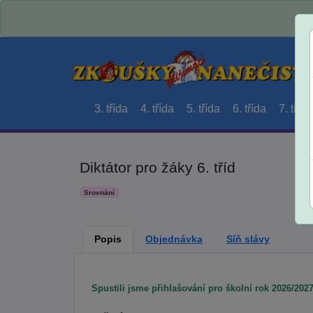
3. třída
4. třída
5. třída
6. třída
7. třída
Diktátor pro žáky 6. tříd
Srovnání
Popis
Objednávka
Síň slávy
Spustili jsme přihlašování pro školní rok 2026/2027