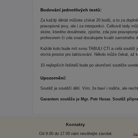
Bodování jednotlivých testů:
Za každý diktát můžete získat 20 bodů, a to za doplně
pravopisné jevy, ale i za interpunkci. Celkově tedy m
skóre, kterého dosáhnete, zjistíte, zda jste pravopis
profesorem či zda snad dosahujete kvalit samotného di
Každé kolo bude mít svou TABULI CTI a celá soutěž je
otvírá prostor pro taktizování. Někdo může čekat, až k
10 nejlepších řešitelů bude po ukončení soutěže uvede
Upozornění:
Soutěž je soutěží dětí. Vím, že baví i rodiče, ale nec
Garantem soutěže je Mgr. Petr Husar. Soutěž připr
Kontakty
Od 9.00 do 17.00 nám neváhejte zavolat
Ja