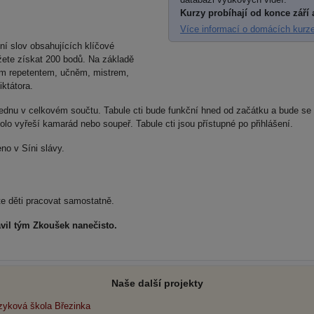
Kurzy probíhají od konce září 
Více informací o domácích kurz
ní slov obsahujících klíčové
ůžete získat 200 bodů. Na základě
ným repetentem, učněm, mistrem,
ktátora.
dnu v celkovém součtu. Tabule cti bude funkční hned od začátku a bude se m
olo vyřeší kamarád nebo soupeř. Tabule cti jsou přístupné po přihlášení.
no v Síni slávy.
hte děti pracovat samostatně.
avil tým Zkoušek nanečisto.
Naše další projekty
zyková škola Březinka