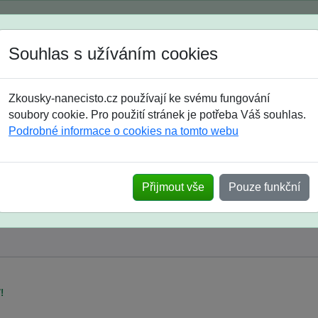
Spustili jsme přihlašování na školní rok 2026/2027!
Souhlas s užíváním cookies
Jak si vybrat
Časté dotazy
Zkousky-nanecisto.cz používají ke svému fungování
8. třída
9. třída
střední
maturanti
soutěže
prázdniny
soubory cookie. Pro použití stránek je potřeba Váš souhlas.
Podrobné informace o cookies na tomto webu
Přijmout vše
Pouze funkční
!