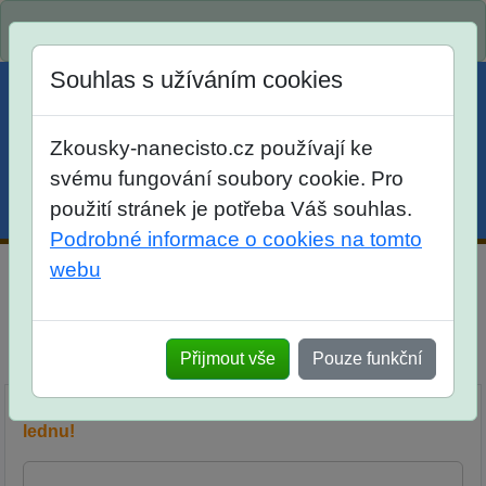
Spustili jsme přihlašování na školní rok 2026/2027!
Souhlas s užíváním cookies
Zkousky-nanecisto.cz používají ke
svému fungování soubory cookie. Pro
použití stránek je potřeba Váš souhlas.
Menu
Účet
Košík
Podrobné informace o cookies na tomto
webu
MMS - Májová matematická soutěž pro žáky 4. třídy
Srovnáni
Přijmout vše
Pouze funkční
Popis
Objednávka
Síň slávy
Diskuse
Přihlašování pro školní rok 2026/2027 spustíme v
lednu!