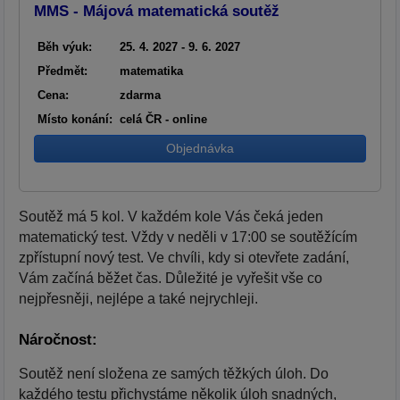
MMS - Májová matematická soutěž
Běh výuk:
25. 4. 2027 - 9. 6. 2027
Předmět:
matematika
Cena:
zdarma
Místo konání:
celá ČR - online
Objednávka
Soutěž má 5 kol. V každém kole Vás čeká jeden
matematický test. Vždy v neděli v 17:00 se soutěžícím
zpřístupní nový test. Ve chvíli, kdy si otevřete zadání,
Vám začíná běžet čas. Důležité je vyřešit vše co
nejpřesněji, nejlépe a také nejrychleji.
Náročnost:
Soutěž není složena ze samých těžkých úloh. Do
každého testu přichystáme několik úloh snadných,