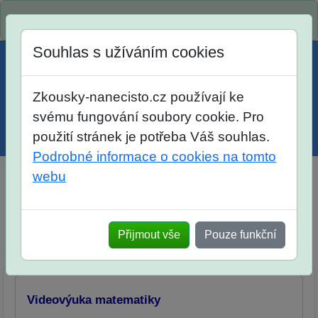
Spustili jsme přihlašování na školní rok 2026/2027!
Souhlas s užíváním cookies
Zkousky-nanecisto.cz používají ke
svému fungování soubory cookie. Pro
použití stránek je potřeba Váš souhlas.
Menu
Účet
Košík
Podrobné informace o cookies na tomto
webu
Videovýuka matematiky pro žáky prvního ročníku
osmiletých gymnázií
Přijmout vše
Pouze funkční
Elektronické materiály
Popis
Objednávka
Přehled témat
Videovýuka matematiky