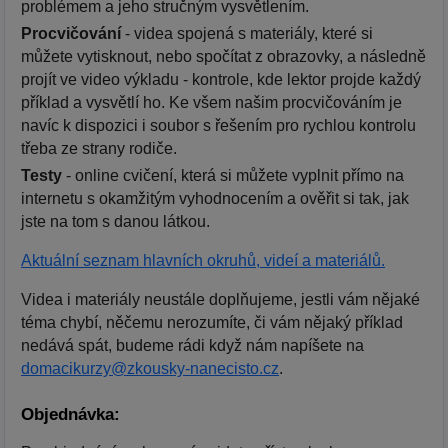
problémem a jeho stručným vysvětlením.
Procvičování
- videa spojená s materiály, které si
můžete vytisknout, nebo spočítat z obrazovky, a následně
projít ve video výkladu - kontrole, kde lektor projde každý
příklad a vysvětlí ho. Ke všem našim procvičováním je
navíc k dispozici i soubor s řešením pro rychlou kontrolu
třeba ze strany rodiče.
Testy
- online cvičení, která si můžete vyplnit přímo na
internetu s okamžitým vyhodnocením a ověřit si tak, jak
jste na tom s danou látkou.
Aktuální seznam hlavních okruhů, videí a materiálů.
Videa i materiály neustále doplňujeme, jestli vám nějaké
téma chybí, něčemu nerozumíte, či vám nějaký příklad
nedává spát, budeme rádi když nám napíšete na
domacikurzy@zkousky-nanecisto.cz
.
Objednávka: