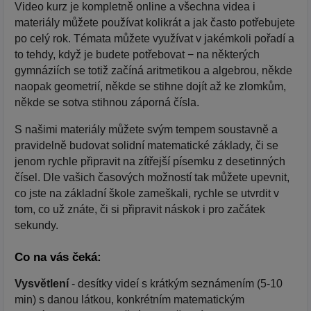
Video kurz je kompletně online a všechna videa i
materiály můžete používat kolikrát a jak často potřebujete
po celý rok. Témata můžete využívat v jakémkoli pořadí a
to tehdy, když je budete potřebovat − na některých
gymnáziích se totiž začíná aritmetikou a algebrou, někde
naopak geometrií, někde se stihne dojít až ke zlomkům,
někde se sotva stihnou záporná čísla.
S našimi materiály můžete svým tempem soustavně a
pravidelně budovat solidní matematické základy, či se
jenom rychle připravit na zítřejší písemku z desetinných
čísel. Dle vašich časových možností tak můžete upevnit,
co jste na základní škole zameškali, rychle se utvrdit v
tom, co už znáte, či si připravit náskok i pro začátek
sekundy.
Co na vás čeká:
Vysvětlení
- desítky videí s krátkým seznámením (5-10
min) s danou látkou, konkrétním matematickým