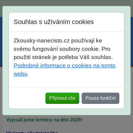
Spustili jsme přihlašování na školní rok 2026/2027!
Souhlas s užíváním cookies
Zkousky-nanecisto.cz používají ke
svému fungování soubory cookie. Pro
použití stránek je potřeba Váš souhlas.
Menu
Účet
Košík
Podrobné informace o cookies na tomto
webu
Intenzivní příprava na opravnou maturitu z českého
jazyka
Přijmout vše
Pouze funkční
Výklad
Letní prázdniny
Popis
Předplatné
Termíny a rezervace
Vypsali jsme termíny na léto 2026!