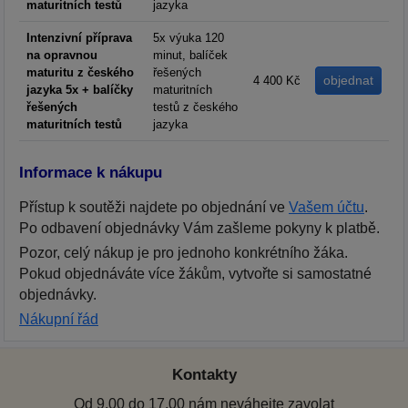
maturitních testů
jazyka
Intenzivní příprava
5x výuka 120
na opravnou
minut, balíček
maturitu z českého
řešených
4 400 Kč
jazyka 5x + balíčky
maturitních
řešených
testů z českého
maturitních testů
jazyka
Informace k nákupu
Přístup k soutěži najdete po objednání ve
Vašem účtu
.
Po odbavení objednávky Vám zašleme pokyny k platbě.
Pozor, celý nákup je pro jednoho konkrétního žáka.
Pokud objednáváte více žákům, vytvořte si samostatné
objednávky.
Nákupní řád
Kontakty
Od 9.00 do 17.00 nám neváhejte zavolat