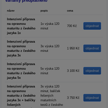
Varianty předplatného
název
popis
cena
Intenzivní příprava
na opravnou
1x výuka 120
700 Kč
maturitu z českého
minut
jazyka 1x
Intenzivní příprava
na opravnou
3x výuka 120
1 950 Kč
maturitu z českého
minut
jazyka 3x
Intenzivní příprava
na opravnou
5x výuka 120
3 100 Kč
maturitu z českého
minut
jazyka 5x
Intenzivní příprava
3x výuka 120
na opravnou
minut, balíček
maturitu z českého
řešených
3 750 Kč
jazyka 3x + balíčky
maturitních
řešených
testů z českého