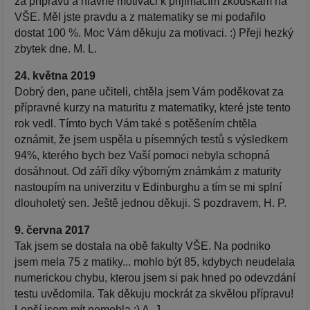
za přípravu a hlavně motivaci k přijímacím zkouškám na
VŠE. Měl jste pravdu a z matematiky se mi podařilo
dostat 100 %. Moc Vám děkuju za motivaci. :) Přeji hezký
zbytek dne. M. L.
24. května 2019
Dobrý den, pane učiteli, chtěla jsem Vám poděkovat za
přípravné kurzy na maturitu z matematiky, které jste tento
rok vedl. Tímto bych Vám také s potěšením chtěla
oznámit, že jsem uspěla u písemných testů s výsledkem
94%, kterého bych bez Vaší pomoci nebyla schopná
dosáhnout. Od září díky výborným známkám z maturity
nastoupím na univerzitu v Edinburghu a tím se mi splní
dlouholetý sen. Ještě jednou děkuji. S pozdravem, H. P.
9. června 2017
Tak jsem se dostala na obě fakulty VŠE. Na podniko
jsem mela 75 z matiky... mohlo být 85, kdybych neudelala
numerickou chybu, kterou jsem si pak hned po odevzdání
testu uvědomila. Tak děkuju mockrát za skvělou přípravu!
Lepší jsem mít nemohla :) A. J.