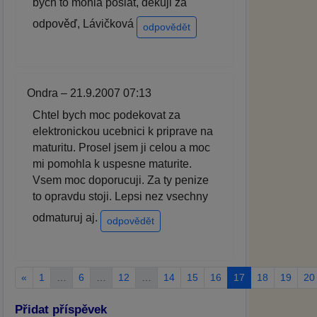
bych to mohla poslat, děkuji za
odpověď, Lávičková
odpovědět
Ondra – 21.9.2007 07:13
Chtel bych moc podekovat za
elektronickou ucebnici k priprave na
maturitu. Prosel jsem ji celou a moc
mi pomohla k uspesne maturite.
Vsem moc doporucuji. Za ty penize
to opravdu stoji. Lepsi nez vsechny
odmaturuj aj.
odpovědět
«
1
…
6
…
12
…
14
15
16
17
18
19
20
Přidat příspěvek