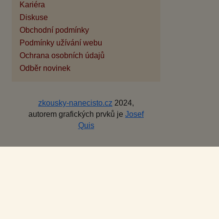
Kariéra
Diskuse
Obchodní podmínky
Podmínky užívání webu
Ochrana osobních údajů
Odběr novinek
zkousky-nanecisto.cz
2024,
autorem grafických prvků je
Josef
Quis