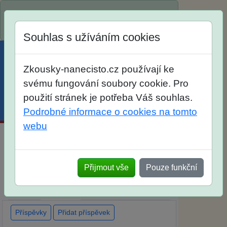
Spustili jsme přihlašování na školní rok
2026/2027!
Souhlas s užíváním cookies
Zkousky-nanecisto.cz používají ke
svému fungování soubory cookie. Pro
použití stránek je potřeba Váš souhlas.
Menu
Účet
Košík
Podrobné informace o cookies na tomto
webu
Maturitní otázky z matematiky
Dlouhodobá příprava
Elektronické materiály
Přijmout vše
Pouze funkční
Tištěné materiály
Popis
Diskuse
Ohlasy
Příspěvky
Přidat příspěvek