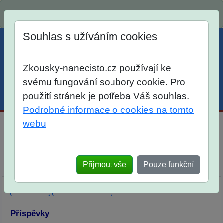
Spustili jsme přihlašování na školní rok 2026/2027!
Souhlas s užíváním cookies
Zkousky-nanecisto.cz používají ke
svému fungování soubory cookie. Pro
použití stránek je potřeba Váš souhlas.
Menu
Účet
Košík
Podrobné informace o cookies na tomto
webu
Maturitní otázky z matematiky
Dlouhodobá příprava
Elektronické materiály
Tištěné materiály
Přijmout vše
Pouze funkční
Popis
Diskuse
Ohlasy
Příspěvky
Přidat příspěvek
Příspěvky