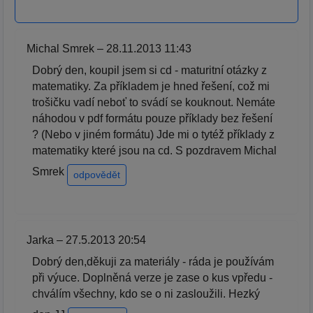
Michal Smrek – 28.11.2013 11:43
Dobrý den, koupil jsem si cd - maturitní otázky z
matematiky. Za příkladem je hned řešení, což mi
trošičku vadí neboť to svádí se kouknout. Nemáte
náhodou v pdf formátu pouze příklady bez řešení
? (Nebo v jiném formátu) Jde mi o tytéž příklady z
matematiky které jsou na cd. S pozdravem Michal
Smrek
odpovědět
Jarka – 27.5.2013 20:54
Dobrý den,děkuji za materiály - ráda je používám
při výuce. Doplněná verze je zase o kus vpředu -
chválím všechny, kdo se o ni zasloužili. Hezký