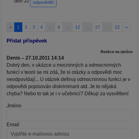
den JJ
odpovědět
«
1
2
3
4
…
6
…
12
…
17
…
22
»
Přidat příspěvek
Reakce na zprávu
Denis – 27.10.2011 14:14
Dobrý den, v ukázce u mocninných a odmocninných
funkcí v teorii se mi zdá, že si otázky a odpovědi moc
neodpovídají... U otázek definuj odmocninnou funkci je v
odpovědi popisován diskriminant atd. Je to nějaká
chyba? Nebo to tak je i v učebnici? Děkuji za vysvětlení
Jméno
Email