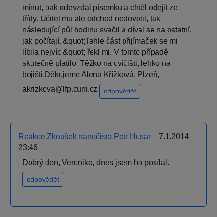
minut, pak odevzdal písemku a chtěl odejít ze
třídy. Učitel mu ale odchod nedovolil, tak
následující půl hodinu svačil a díval se na ostatní,
jak počítají. &quot;Tahle část přijímaček se mi
líbila nejvíc,&quot; řekl mi. V tomto případě
skutečně platilo: Těžko na cvičišti, lehko na
bojišti.Děkujeme Alena Křížková, Plzeň,
akrizkova@lfp.cuni.cz
odpovědět
Reakce Zkoušek nanečisto Petr Husar
– 7.1.2014
23:46
Dobrý den, Veroniko, dnes jsem ho posílal.
odpovědět