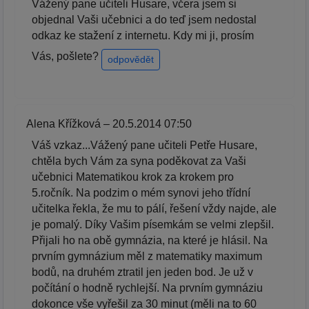
Vážený pane učiteli Husare, včera jsem si
objednal Vaši učebnici a do teď jsem nedostal
odkaz ke stažení z internetu. Kdy mi ji, prosím
Vás, pošlete?
odpovědět
Alena Křížková – 20.5.2014 07:50
Váš vzkaz...Vážený pane učiteli Petře Husare,
chtěla bych Vám za syna poděkovat za Vaši
učebnici Matematikou krok za krokem pro
5.ročník. Na podzim o mém synovi jeho třídní
učitelka řekla, že mu to pálí, řešení vždy najde, ale
je pomalý. Díky Vašim písemkám se velmi zlepšil.
Přijali ho na obě gymnázia, na které je hlásil. Na
prvním gymnázium měl z matematiky maximum
bodů, na druhém ztratil jen jeden bod. Je už v
počítání o hodně rychlejší. Na prvním gymnáziu
dokonce vše vyřešil za 30 minut (měli na to 60