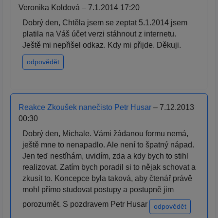
Veronika Koldová – 7.1.2014 17:20
Dobrý den, Chtěla jsem se zeptat 5.1.2014 jsem
platila na Váš účet verzi stáhnout z internetu.
Ještě mi nepřišel odkaz. Kdy mi přijde. Děkuji.
odpovědět
Reakce Zkoušek nanečisto Petr Husar
– 7.12.2013
00:30
Dobrý den, Michale. Vámi žádanou formu nemá,
ještě mne to nenapadlo. Ale není to špatný nápad.
Jen teď nestíhám, uvidím, zda a kdy bych to stihl
realizovat. Zatím bych poradil si to nějak schovat a
zkusit to. Koncepce byla taková, aby čtenář právě
mohl přímo studovat postupy a postupně jim
porozumět. S pozdravem Petr Husar
odpovědět