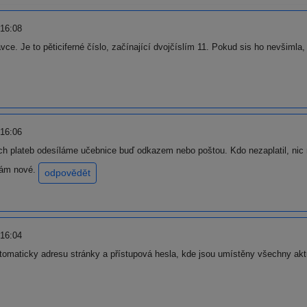
 16:08
ce. Je to pěticiferné číslo, začínající dvojčíslím 11. Pokud sis ho nevšimla, 
 16:06
ch plateb odesíláme učebnice buď odkazem nebo poštou. Kdo nezaplatil, nic
vám nové.
odpovědět
 16:04
utomaticky adresu stránky a přístupová hesla, kde jsou umístěny všechny akt