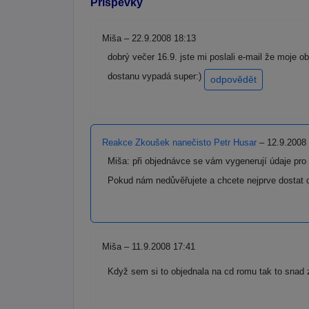
Příspěvky
Miša – 22.9.2008 18:13
dobrý večer 16.9. jste mi poslali e-mail že moje o
dostanu vypadá super:)
odpovědět
Reakce Zkoušek nanečisto Petr Husar
– 12.9.2008
Miša: při objednávce se vám vygenerují údaje pro
Pokud nám nedůvěřujete a chcete nejprve dostat c
Miša – 11.9.2008 17:41
Když sem si to objednala na cd romu tak to snad za