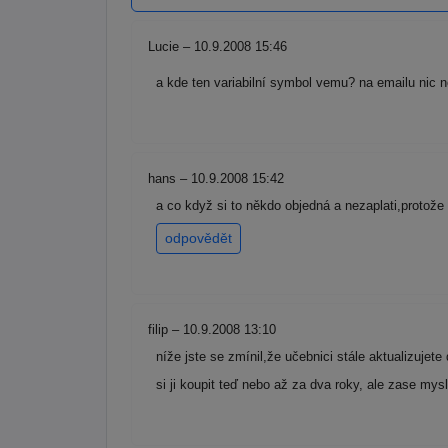
Lucie – 10.9.2008 15:46
a kde ten variabilní symbol vemu? na emailu ni
hans – 10.9.2008 15:42
a co když si to někdo objedná a nezaplati,protož
odpovědět
filip – 10.9.2008 13:10
níže jste se zmínil,že učebnici stále aktualizujet
si ji koupit teď nebo až za dva roky, ale zase mys