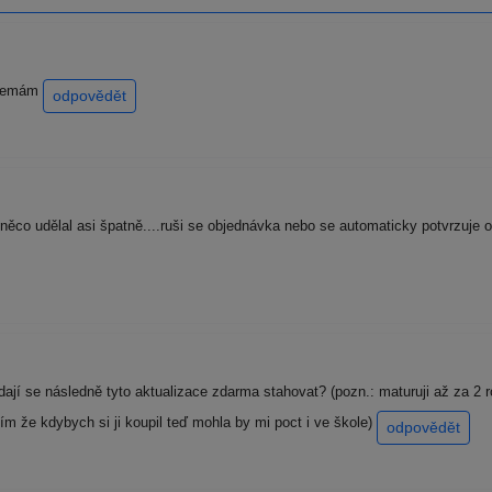
c nemám
odpovědět
e něco udělal asi špatně....ruši se objednávka nebo se automaticky potvrzuj
e dají se následně tyto aktualizace zdarma stahovat? (pozn.: maturuji až za 2 
lím že kdybych si ji koupil teď mohla by mi poct i ve škole)
odpovědět