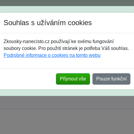
Spustili jsme přihlašování na školní rok 2026/2027!
Souhlas s užíváním cookies
Jak si vybrat
Časté dotazy
Zkousky-nanecisto.cz používají ke svému fungování
8. třída
9. třída
střední
maturanti
soutěže
prázdniny
soubory cookie. Pro použití stránek je potřeba Váš souhlas.
Podrobné informace o cookies na tomto webu
Přijmout vše
Pouze funkční
y