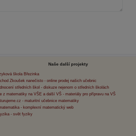
Naše další projekty
zyková škola Březinka
chod Zkoušek nanečisto - online prodej našich učebnic
dnocení středních škol - diskuze nejenom o středních školách
e z matematiky na VŠE a další VŠ - materiály pro přípravu na VŠ
turujeme.cz - maturitní učebnice matematiky
matematika - komplexní matematický web
yzika - svět fyziky