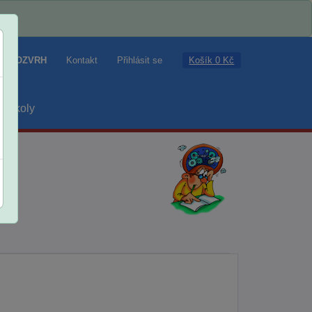
Košík 0 Kč
ROZVRH
Kontakt
Přihlásit se
školy