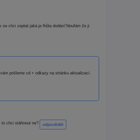
k se chci zeptat jaká je lhůta dodání?doufám že ji
t vám pošleme cd + odkazy na stránku aktualizací.
i to chci stáhnout ne?
odpovědět