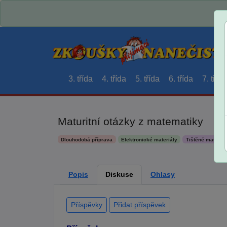
3. třída
4. třída
5. třída
6. třída
7. třída
Maturitní otázky z matematiky
Dlouhodobá příprava
Elektronické materiály
Tištěné materiál
Popis
Diskuse
Ohlasy
Příspěvky
Přidat příspěvek