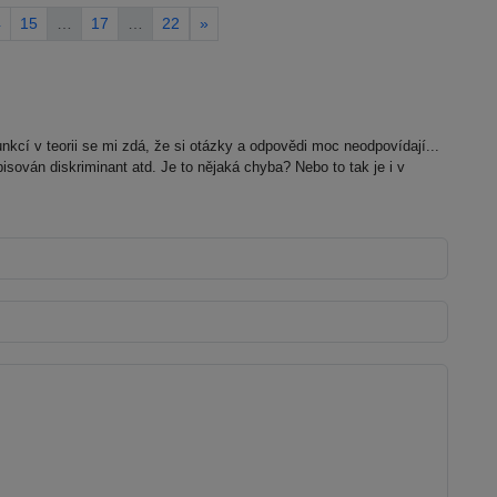
4
15
…
17
…
22
»
cí v teorii se mi zdá, že si otázky a odpovědi moc neodpovídají...
isován diskriminant atd. Je to nějaká chyba? Nebo to tak je i v