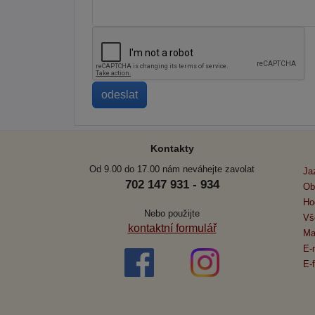
Kontakty
Od 9.00 do 17.00 nám neváhejte zavolat
Ja
702 147 931 - 934
Ob
Ho
Nebo použijte
Vš
kontaktní formulář
Ma
E-
E-f