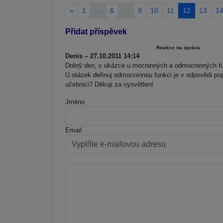
«
1
…
6
…
9
10
11
12
13
1
Přidat příspěvek
Reakce na zprávu
Denis – 27.10.2011 14:14
Dobrý den, v ukázce u mocninných a odmocninných funk
U otázek definuj odmocninnou funkci je v odpovědi pop
učebnici? Děkuji za vysvětlení
Jméno
Email