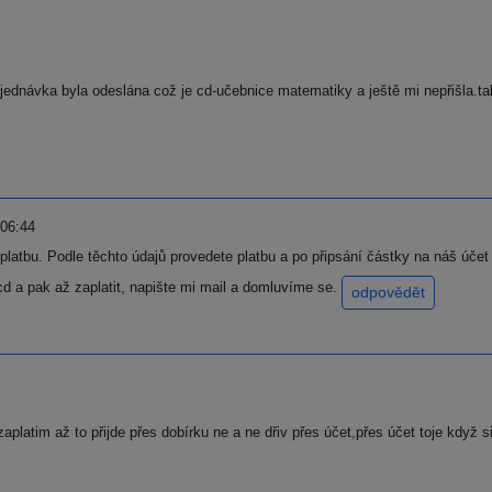
bjednávka byla odeslána což je cd-učebnice matematiky a ještě mi nepřišla.ta
 06:44
 platbu. Podle těchto údajů provedete platbu a po připsání částky na náš úče
d a pak až zaplatit, napište mi mail a domluvíme se.
odpovědět
platim až to přijde přes dobírku ne a ne dřiv přes účet,přes účet toje když s