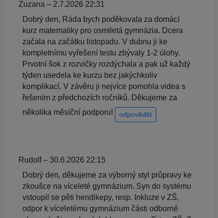
Zuzana – 2.7.2026 22:31
Dobrý den, Ráda bych poděkovala za domácí
kurz matematiky pro osmiletá gymnázia. Dcera
začala na začátku listopadu. V dubnu ji ke
kompletnímu vyřešení testu zbývaly 1-2 úlohy.
Prvotní šok z rozvičky rozdýchala a pak už každý
týden usedela ke kurzu bez jakýchkoliv
komplikací. V závěru ji nejvíce pomohla videa s
řešením z předchozích ročníků. Děkujeme za
několika měsíční podporu!
odpovědět
Rudolf – 30.6.2026 22:15
Dobrý den, děkujeme za výborný styl průpravy ke
zkoušce na víceleté gymnázium. Syn do systému
vstoupil se pěti hendikepy, resp. Inkluze v ZŠ,
odpor k víceletému gymnázium části odborné