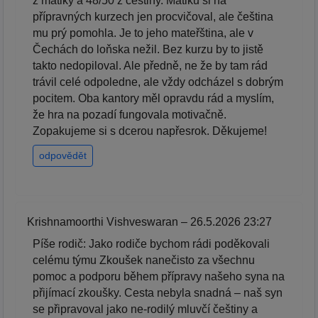
z matiky a 48/50 z češtiny. Matiku si na
přípravných kurzech jen procvičoval, ale čeština
mu prý pomohla. Je to jeho mateřština, ale v
Čechách do loňska nežil. Bez kurzu by to jistě
takto nedopiloval. Ale předně, ne že by tam rád
trávil celé odpoledne, ale vždy odcházel s dobrým
pocitem. Oba kantory měl opravdu rád a myslím,
že hra na pozadí fungovala motivačně.
Zopakujeme si s dcerou napřesrok. Děkujeme!
odpovědět
Krishnamoorthi Vishveswaran – 26.5.2026 23:27
Píše rodič: Jako rodiče bychom rádi poděkovali
celému týmu Zkoušek nanečisto za všechnu
pomoc a podporu během přípravy našeho syna na
přijímací zkoušky. Cesta nebyla snadná – naš syn
se připravoval jako ne-rodilý mluvčí češtiny a