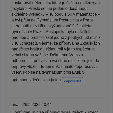
konkuroval dětem, pro které je čeština mateřským
jazykem. Přesto se mu podařilo dosáhnout
skvělého výsledku – 46 bodů z 50 v matematice –
a byl přijat na Gymnázium Postupická v Praze,
které patří mezi tři nejvyžadovanější šestiletá
gymnázia v Praze. Postupická byla naší třetí
prioritou a přesto získal jedno z pouhých 60 míst z
740 uchazečů. Věříme, že příprava na Zkouškách
nanečisto hrála důležitou roli v jeho úspěchu a
velmi si toho vážíme. Děkujeme Vám za
odbornost, trpělivost a všechno úsilí, které jste do
přípravy vložili. Budeme Vás určitě doporučovat
všem, kdo se na gymnázium připravují. S
upřímnou vděčností a þctou
odpovědět
Jana – 26.5.2026 10:44
Dobrý den, syn se připravoval na Vašich kurzech