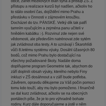
obce, zánět mozkových blan syna a přístup ZŠ. Z
přístupu a realizace kurzů byl nadšen, ačkoliv ho
to stálo osobní čas, dojíždění mimo Prahu a
přestávku v činnosti v zájmovém kroužku.
Docházel do tzv. PÁNSKÉ. Velký dík tak patří
tamním vyučujícím a zejména panu učiteli v
hnědém kabátku :-). Rozvinul zde nejen své
vědomosti, ale především natrénovat zde sytém
jak zvládnout oba testy. A to uznávají i Škarohlídi
vůči 8.letému systému výuky. Dosáhl úžasných 80
bodů, což mimo Prahu bylo dostačující na
všechny požadované školy. Nadále doma
doplňujeme program Geometrie tak, abychom do
září doplnili obsah výuky, kterého nebylo Finy
inkluzi v ZŠ dosáhnout a v září bude potřeba.
Závěrem, opravdu děkujeme za Váš počin pomoci
tomu kdo touží, aby mu bylo pomoženo. I finančně
se dal kurz zvládnout, ačkoliv se na obecných
portálech píše, že je to pro výhradně bohate
rodiny. Kurz dále doporučujeme a jistě v něm