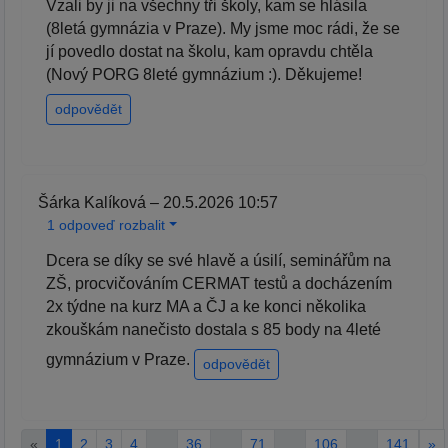
Vzali by ji na všechny tři školy, kam se hlásila
(8letá gymnázia v Praze). My jsme moc rádi, že se
jí povedlo dostat na školu, kam opravdu chtěla
(Nový PORG 8leté gymnázium :). Děkujeme!
odpovědět
Šárka Kalíková – 20.5.2026 10:57
1 odpoveď rozbalit
Dcera se díky se své hlavě a úsilí, seminářům na
ZŠ, procvičováním CERMAT testů a docházením
2x týdne na kurz MA a ČJ a ke konci několika
zkouškám nanečisto dostala s 85 body na 4leté
gymnázium v Praze.
odpovědět
«
1
2
3
4
…
36
…
71
…
106
…
141
»