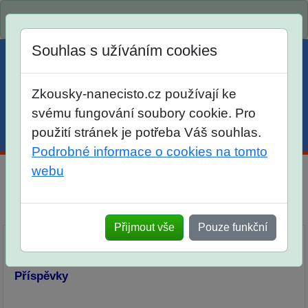
Spustili jsme přihlašování na školní rok 2026/2027!
Souhlas s užíváním cookies
Zkousky-nanecisto.cz používají ke
svému fungování soubory cookie. Pro
použití stránek je potřeba Váš souhlas.
Menu
Účet
Košík
Podrobné informace o cookies na tomto
webu
Diskuse Jak jste dopadli u zkoušek na SŠ? Vaše ohlasy
po skutečných přijímacích zkouškách
Přijmout vše
Pouze funkční
Příspěvky
Přidat příspěvek
Příspěvky