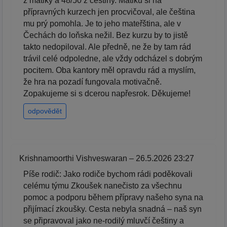
z matiky a 48/50 z češtiny. Matiku si na
přípravných kurzech jen procvičoval, ale čeština
mu prý pomohla. Je to jeho mateřština, ale v
Čechách do loňska nežil. Bez kurzu by to jistě
takto nedopiloval. Ale předně, ne že by tam rád
trávil celé odpoledne, ale vždy odcházel s dobrým
pocitem. Oba kantory měl opravdu rád a myslím,
že hra na pozadí fungovala motivačně.
Zopakujeme si s dcerou napřesrok. Děkujeme!
odpovědět
Krishnamoorthi Vishveswaran – 26.5.2026 23:27
Píše rodič: Jako rodiče bychom rádi poděkovali
celému týmu Zkoušek nanečisto za všechnu
pomoc a podporu během přípravy našeho syna na
přijímací zkoušky. Cesta nebyla snadná – naš syn
se připravoval jako ne-rodilý mluvčí češtiny a