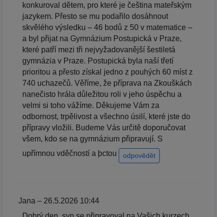
konkuroval dětem, pro které je čeština mateřským
jazykem. Přesto se mu podařilo dosáhnout
skvělého výsledku – 46 bodů z 50 v matematice –
a byl přijat na Gymnázium Postupická v Praze,
které patří mezi tři nejvyžadovanější šestiletá
gymnázia v Praze. Postupická byla naší třetí
prioritou a přesto získal jedno z pouhých 60 míst z
740 uchazečů. Věříme, že příprava na Zkouškách
nanečisto hrála důležitou roli v jeho úspěchu a
velmi si toho vážíme. Děkujeme Vám za
odbornost, trpělivost a všechno úsilí, které jste do
přípravy vložili. Budeme Vás určitě doporučovat
všem, kdo se na gymnázium připravují. S
upřímnou vděčností a þctou
odpovědět
Jana – 26.5.2026 10:44
Dobrý den, syn se připravoval na Vašich kurzech