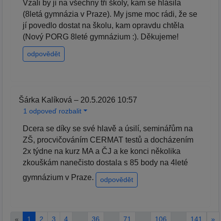
Vzali by ji na všechny tři školy, kam se hlásila
(8letá gymnázia v Praze). My jsme moc rádi, že se
jí povedlo dostat na školu, kam opravdu chtěla
(Nový PORG 8leté gymnázium :). Děkujeme!
odpovědět
Šárka Kalíková – 20.5.2026 10:57
1 odpoveď rozbalit
Dcera se díky se své hlavě a úsilí, seminářům na
ZŠ, procvičováním CERMAT testů a docházením
2x týdne na kurz MA a ČJ a ke konci několika
zkouškám nanečisto dostala s 85 body na 4leté
gymnázium v Praze.
odpovědět
«
1
2
3
4
…
36
…
71
…
106
…
141
»