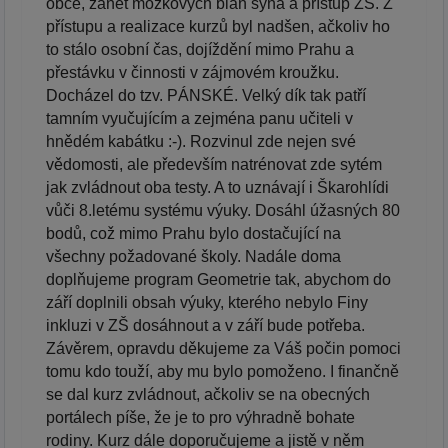
obce, zánět mozkových blan syna a přístup ZŠ. Z
přístupu a realizace kurzů byl nadšen, ačkoliv ho
to stálo osobní čas, dojíždění mimo Prahu a
přestávku v činnosti v zájmovém kroužku.
Docházel do tzv. PÁNSKÉ. Velký dík tak patří
tamním vyučujícím a zejména panu učiteli v
hnědém kabátku :-). Rozvinul zde nejen své
vědomosti, ale především natrénovat zde sytém
jak zvládnout oba testy. A to uznávají i Škarohlídi
vůči 8.letému systému výuky. Dosáhl úžasných 80
bodů, což mimo Prahu bylo dostačující na
všechny požadované školy. Nadále doma
doplňujeme program Geometrie tak, abychom do
září doplnili obsah výuky, kterého nebylo Finy
inkluzi v ZŠ dosáhnout a v září bude potřeba.
Závěrem, opravdu děkujeme za Váš počin pomoci
tomu kdo touží, aby mu bylo pomoženo. I finančně
se dal kurz zvládnout, ačkoliv se na obecných
portálech píše, že je to pro výhradně bohate
rodiny. Kurz dále doporučujeme a jistě v něm