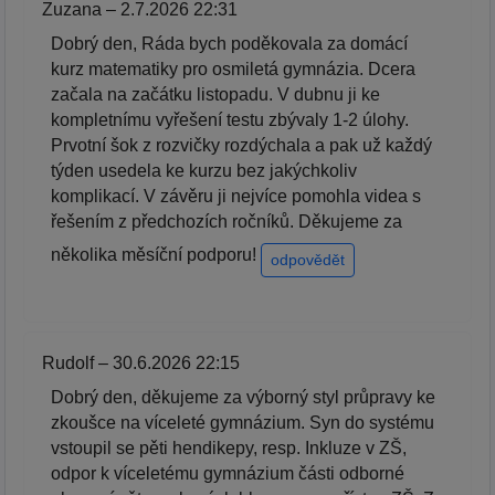
Zuzana – 2.7.2026 22:31
Dobrý den, Ráda bych poděkovala za domácí
kurz matematiky pro osmiletá gymnázia. Dcera
začala na začátku listopadu. V dubnu ji ke
kompletnímu vyřešení testu zbývaly 1-2 úlohy.
Prvotní šok z rozvičky rozdýchala a pak už každý
týden usedela ke kurzu bez jakýchkoliv
komplikací. V závěru ji nejvíce pomohla videa s
řešením z předchozích ročníků. Děkujeme za
několika měsíční podporu!
odpovědět
Rudolf – 30.6.2026 22:15
Dobrý den, děkujeme za výborný styl průpravy ke
zkoušce na víceleté gymnázium. Syn do systému
vstoupil se pěti hendikepy, resp. Inkluze v ZŠ,
odpor k víceletému gymnázium části odborné