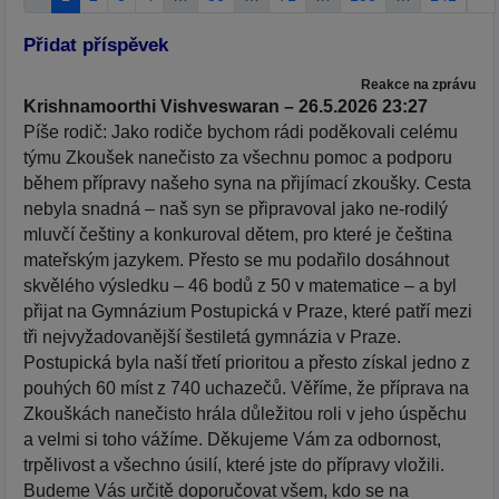
Přidat příspěvek
Reakce na zprávu
Krishnamoorthi Vishveswaran – 26.5.2026 23:27
Píše rodič: Jako rodiče bychom rádi poděkovali celému
týmu Zkoušek nanečisto za všechnu pomoc a podporu
během přípravy našeho syna na přijímací zkoušky. Cesta
nebyla snadná – naš syn se připravoval jako ne-rodilý
mluvčí češtiny a konkuroval dětem, pro které je čeština
mateřským jazykem. Přesto se mu podařilo dosáhnout
skvělého výsledku – 46 bodů z 50 v matematice – a byl
přijat na Gymnázium Postupická v Praze, které patří mezi
tři nejvyžadovanější šestiletá gymnázia v Praze.
Postupická byla naší třetí prioritou a přesto získal jedno z
pouhých 60 míst z 740 uchazečů. Věříme, že příprava na
Zkouškách nanečisto hrála důležitou roli v jeho úspěchu
a velmi si toho vážíme. Děkujeme Vám za odbornost,
trpělivost a všechno úsilí, které jste do přípravy vložili.
Budeme Vás určitě doporučovat všem, kdo se na