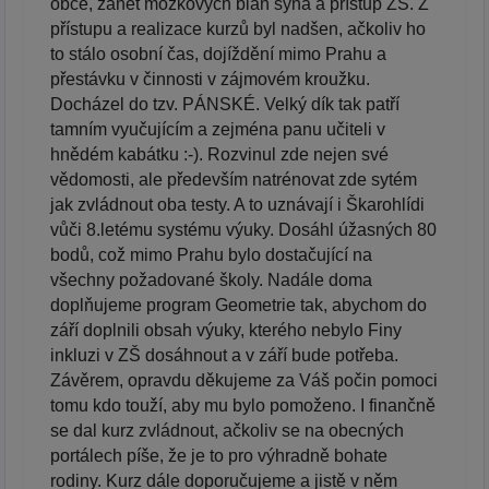
obce, zánět mozkových blan syna a přístup ZŠ. Z
přístupu a realizace kurzů byl nadšen, ačkoliv ho
to stálo osobní čas, dojíždění mimo Prahu a
přestávku v činnosti v zájmovém kroužku.
Docházel do tzv. PÁNSKÉ. Velký dík tak patří
tamním vyučujícím a zejména panu učiteli v
hnědém kabátku :-). Rozvinul zde nejen své
vědomosti, ale především natrénovat zde sytém
jak zvládnout oba testy. A to uznávají i Škarohlídi
vůči 8.letému systému výuky. Dosáhl úžasných 80
bodů, což mimo Prahu bylo dostačující na
všechny požadované školy. Nadále doma
doplňujeme program Geometrie tak, abychom do
září doplnili obsah výuky, kterého nebylo Finy
inkluzi v ZŠ dosáhnout a v září bude potřeba.
Závěrem, opravdu děkujeme za Váš počin pomoci
tomu kdo touží, aby mu bylo pomoženo. I finančně
se dal kurz zvládnout, ačkoliv se na obecných
portálech píše, že je to pro výhradně bohate
rodiny. Kurz dále doporučujeme a jistě v něm