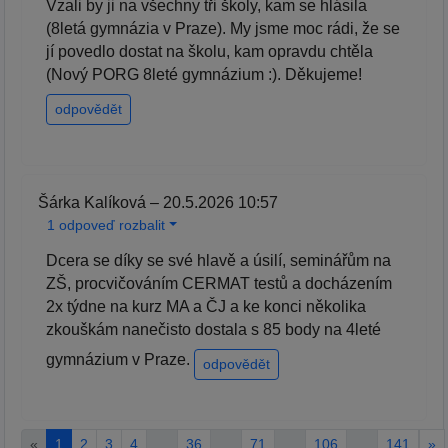
Vzali by ji na všechny tři školy, kam se hlásila
(8letá gymnázia v Praze). My jsme moc rádi, že se
jí povedlo dostat na školu, kam opravdu chtěla
(Nový PORG 8leté gymnázium :). Děkujeme!
odpovědět
Šárka Kalíková – 20.5.2026 10:57
1 odpoveď rozbalit
Dcera se díky se své hlavě a úsilí, seminářům na
ZŠ, procvičováním CERMAT testů a docházením
2x týdne na kurz MA a ČJ a ke konci několika
zkouškám nanečisto dostala s 85 body na 4leté
gymnázium v Praze.
odpovědět
«
1
2
3
4
…
36
…
71
…
106
…
141
»