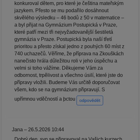
konkuroval dětem, pro které je čeština mateřským
jazykem. Přesto se mu podařilo dosáhnout
skvělého výsledku – 46 bodů z 50 v matematice –
a byl přijat na Gymnázium Postupická v Praze,
které patří mezi tři nejvyžadovanější šestiletá
gymnázia v Praze. Postupická byla naší třetí
prioritou a přesto získal jedno z pouhých 60 míst z
740 uchazečů. Věříme, že příprava na Zkouškách
nanečisto hrála důležitou roli v jeho úspěchu a
velmi si toho vážíme. Děkujeme Vám za
odbornost, trpělivost a všechno úsilí, které jste do
přípravy vložili. Budeme Vás určitě doporučovat
všem, kdo se na gymnázium připravují. S
upřímnou vděčností a þctou
odpovědět
Jana – 26.5.2026 10:44
Dobrý den, syn se připravoval na Vašich kurzech