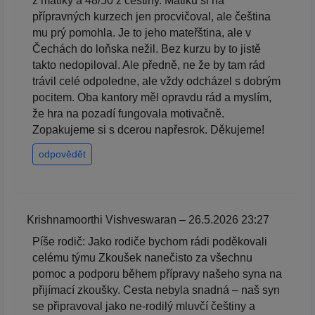
z matiky a 48/50 z češtiny. Matiku si na
přípravných kurzech jen procvičoval, ale čeština
mu prý pomohla. Je to jeho mateřština, ale v
Čechách do loňska nežil. Bez kurzu by to jistě
takto nedopiloval. Ale předně, ne že by tam rád
trávil celé odpoledne, ale vždy odcházel s dobrým
pocitem. Oba kantory měl opravdu rád a myslím,
že hra na pozadí fungovala motivačně.
Zopakujeme si s dcerou napřesrok. Děkujeme!
odpovědět
Krishnamoorthi Vishveswaran – 26.5.2026 23:27
Píše rodič: Jako rodiče bychom rádi poděkovali
celému týmu Zkoušek nanečisto za všechnu
pomoc a podporu během přípravy našeho syna na
přijímací zkoušky. Cesta nebyla snadná – naš syn
se připravoval jako ne-rodilý mluvčí češtiny a