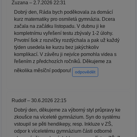
Zuzana – 2.7.2026 22:31
Dobrý den, Ráda bych poděkovala za domácí
kurz matematiky pro osmiletá gymnázia. Dcera
začala na začátku listopadu. V dubnu ji ke
kompletnímu vyřešení testu zbývaly 1-2 úlohy.
Prvotní šok z rozvičky rozdýchala a pak už každý
týden usedela ke kurzu bez jakýchkoliv
komplikací. V závěru ji nejvíce pomohla videa s
řešením z předchozích ročníků. Děkujeme za
několika měsíční podporu!
odpovědět
Rudolf – 30.6.2026 22:15
Dobrý den, děkujeme za výborný styl průpravy ke
zkoušce na víceleté gymnázium. Syn do systému
vstoupil se pěti hendikepy, resp. Inkluze v ZŠ,
odpor k víceletému gymnázium části odborné