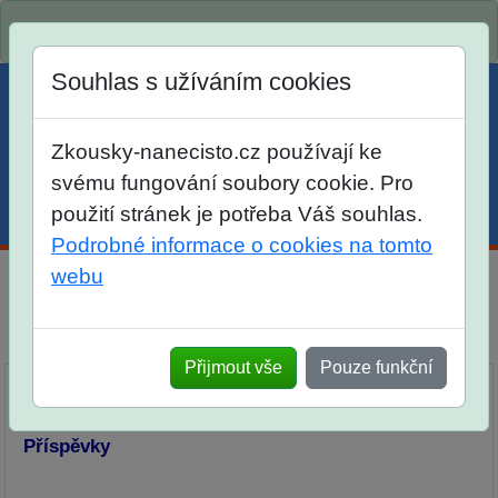
Spustili jsme přihlašování na školní rok 2026/2027!
Souhlas s užíváním cookies
Zkousky-nanecisto.cz používají ke
svému fungování soubory cookie. Pro
použití stránek je potřeba Váš souhlas.
Menu
Účet
Košík
Podrobné informace o cookies na tomto
webu
Diskuse Jak jste dopadli u zkoušek na SŠ? Vaše ohlasy
po skutečných přijímacích zkouškách
Přijmout vše
Pouze funkční
Příspěvky
Přidat příspěvek
Příspěvky