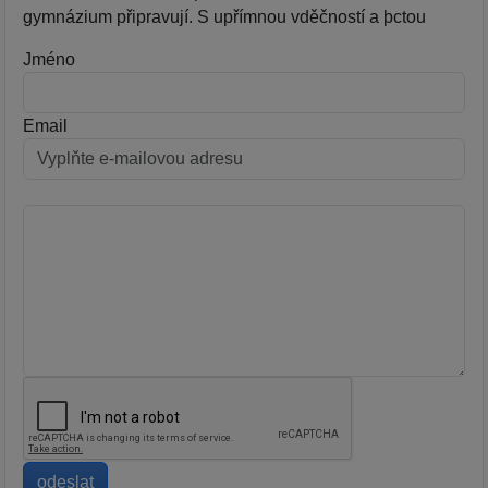
gymnázium připravují. S upřímnou vděčností a þctou
Jméno
Email