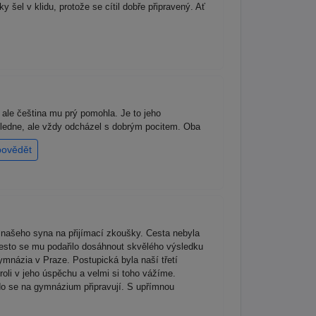
el v klidu, protože se cítil dobře připravený. Ať
, ale čeština mu prý pomohla. Je to jeho
dpoledne, ale vždy odcházel s dobrým pocitem. Oba
povědět
našeho syna na přijímací zkoušky. Cesta nebyla
řesto se mu podařilo dosáhnout skvělého výsledku
ymnázia v Praze. Postupická byla naší třetí
roli v jeho úspěchu a velmi si toho vážíme.
kdo se na gymnázium připravují. S upřímnou