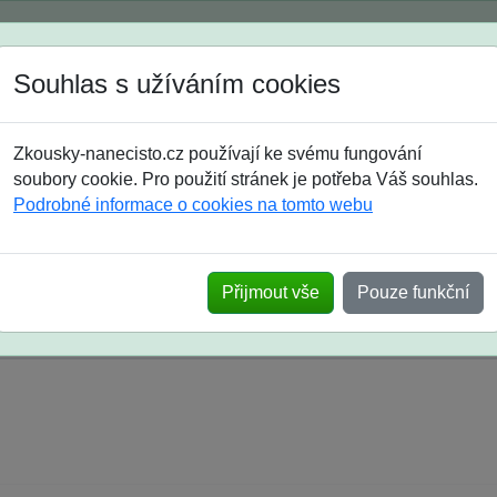
Spustili jsme přihlašování na školní rok 2026/2027!
Souhlas s užíváním cookies
Jak si vybrat
Časté dotazy
Zkousky-nanecisto.cz používají ke svému fungování
8. třída
9. třída
střední
maturanti
soutěže
prázdniny
soubory cookie. Pro použití stránek je potřeba Váš souhlas.
Podrobné informace o cookies na tomto webu
k na SŠ? Vaše ohlasy po skutečných přijímací
Přijmout vše
Pouze funkční