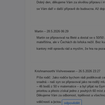
Dobrý den, děkujeme Vám za skvělou přípravu i mo
se Vám daří v další přípravě do budoucna. Až dojd
Martin – 28.5.2026 06:29
Martin se připravoval na 8leté a dostal se s 50/50
mateřština, ale v Čechách do loňska nežil. Bez ku
kantory měl opravdu rád a myslím, že hra na poz
Krishnamoorthi Vishveswaran – 26.5.2026 23:27
Píše rodič: Jako rodiče bychom rádi poděkovali 
snadná – naš syn se připravoval jako ne-rodilý m
– 46 bodů z 50 v matematice – a byl přijat na Gym
prioritou a přesto získal jedno z pouhých 60 míst
Děkujeme Vám za odbornost, trpělivost a všechno 
vděčností a þctou
odpovědět