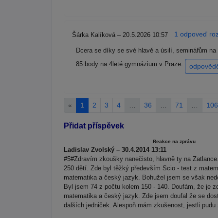
1 odpoveď roz
Šárka Kalíková – 20.5.2026 10:57
Dcera se díky se své hlavě a úsilí, seminářům n
85 body na 4leté gymnázium v Praze.
odpověd
«
1
2
3
4
…
36
…
71
…
106
Přidat příspěvek
Reakce na zprávu
Ladislav Zvolský – 30.4.2014 13:11
#5#Zdravím zkoušky nanečisto, hlavně ty na Zatlance
250 dětí. Zde byl těžký především Scio - test z matem
matematika a český jazyk. Bohužel jsem se však nedo
Byl jsem 74 z počtu kolem 150 - 140. Doufám, že je 
matematika a český jazyk. Zde jsem doufal že se dos
dalších jedniček. Alespoň mám zkušenost, jestli pudu z