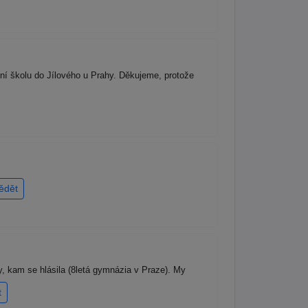
ní školu do Jílového u Prahy. Děkujeme, protože
ědět
y, kam se hlásila (8letá gymnázia v Praze). My
t