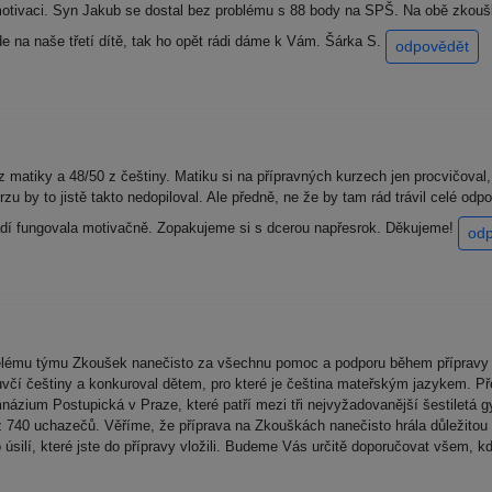
tivaci. Syn Jakub se dostal bez problému s 88 body na SPŠ. Na obě zkoušky š
e na naše třetí dítě, tak ho opět rádi dáme k Vám. Šárka S.
odpovědět
 z matiky a 48/50 z češtiny. Matiku si na přípravných kurzech jen procvičoval
rzu by to jistě takto nedopiloval. Ale předně, ne že by tam rád trávil celé o
adí fungovala motivačně. Zopakujeme si s dcerou napřesrok. Děkujeme!
od
celému týmu Zkoušek nanečisto za všechnu pomoc a podporu během přípravy 
luvčí češtiny a konkuroval dětem, pro které je čeština mateřským jazykem. P
názium Postupická v Praze, které patří mezi tři nejvyžadovanější šestiletá g
 z 740 uchazečů. Věříme, že příprava na Zkouškách nanečisto hrála důležitou 
úsilí, které jste do přípravy vložili. Budeme Vás určitě doporučovat všem, 