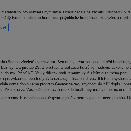
matematiky pro osmiletá gymnázia. Dcera začala na začátku listopadu. V du
ž každý týden usedela ke kurzu bez jakýchkoliv komplikací. V závěru ji nejví
dět
zkoušce na víceleté gymnázium. Syn do systému vstoupil se pěti hendikepy,
an syna a přístup ZŠ. Z přístupu a realizace kurzů byl nadšen, ačkoliv ho 
l do tzv. PÁNSKÉ. Velký dík tak patří tamním vyučujícím a zejména panu uč
m jak zvládnout oba testy. A to uznávají i Škarohlídi vůči 8.letému systém
dále doma doplňujeme program Geometrie tak, abychom do září doplnili obsa
du děkujeme za Váš počin pomoci tomu kdo touží, aby mu bylo pomoženo. I fi
ohate rodiny. Kurz dále doporučujeme a jistě v něm najdeme i něco pro nás. 