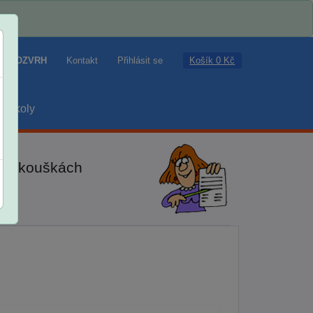
Košík 0 Kč
ROZVRH
Kontakt
Přihlásit se
školy
ch zkouškách