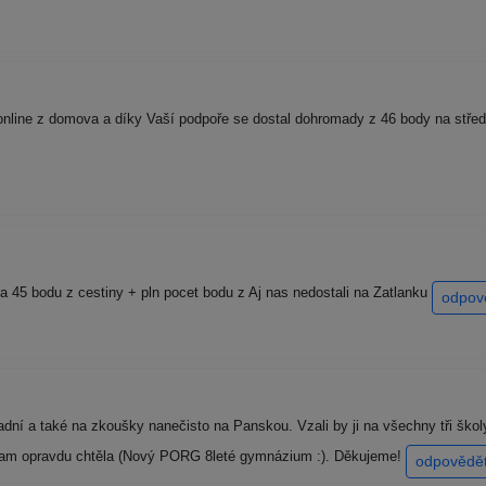
online z domova a díky Vaší podpoře se dostal dohromady z 46 body na střed
a 45 bodu z cestiny + pln pocet bodu z Aj nas nedostali na Zatlanku
odpov
dní a také na zkoušky nanečisto na Panskou. Vzali by ji na všechny tři škol
, kam opravdu chtěla (Nový PORG 8leté gymnázium :). Děkujeme!
odpovědě