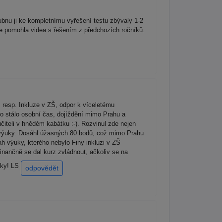
bnu ji ke kompletnímu vyřešení testu zbývaly 1-2
ce pomohla videa s řešením z předchozích ročníků.
 resp. Inkluze v ZŠ, odpor k víceletému
to stálo osobní čas, dojíždění mimo Prahu a
iteli v hnědém kabátku :-). Rozvinul zde nejen
u výuky. Dosáhl úžasných 80 bodů, což mimo Prahu
h výuky, kterého nebylo Finy inkluzi v ZŠ
nančně se dal kurz zvládnout, ačkoliv se na
Díky! LS
odpovědět