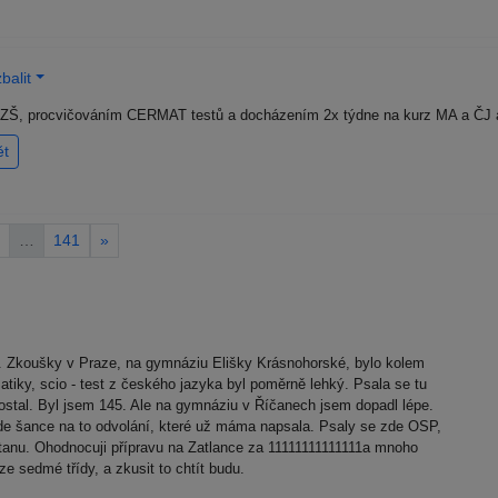
balit
a ZŠ, procvičováním CERMAT testů a docházením 2x týdne na kurz MA a ČJ a
ět
…
141
»
. Zkoušky v Praze, na gymnáziu Elišky Krásnohorské, bylo kolem
atiky, scio - test z českého jazyka byl poměrně lehký. Psala se tu
stal. Byl jsem 145. Ale na gymnáziu v Říčanech jsem dopadl lépe.
zde šance na to odvolání, které už máma napsala. Psaly se zde OSP,
tanu. Ohodnocuji přípravu na Zatlance za 11111111111111a mnoho
e sedmé třídy, a zkusit to chtít budu.