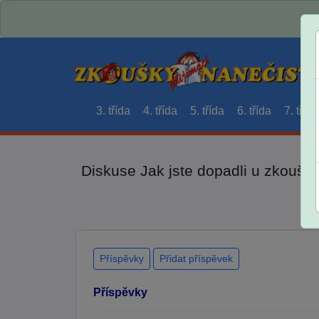
3. třída
4. třída
5. třída
6. třída
7. třída
Diskuse Jak jste dopadli u zkouše
Příspěvky
Přidat příspěvek
Příspěvky