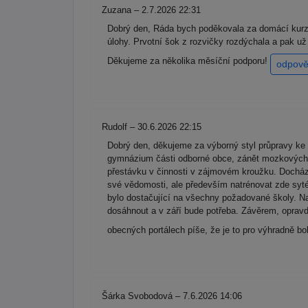
Zuzana – 2.7.2026 22:31
Dobrý den, Ráda bych poděkovala za domácí kurz 
úlohy. Prvotní šok z rozvičky rozdýchala a pak u
Děkujeme za několika měsíční podporu!
odpově
Rudolf – 30.6.2026 22:15
Dobrý den, děkujeme za výborný styl průpravy ke 
gymnázium části odborné obce, zánět mozkových bl
přestávku v činnosti v zájmovém kroužku. Docháze
své vědomosti, ale především natrénovat zde syté
bylo dostačující na všechny požadované školy. Na
dosáhnout a v září bude potřeba. Závěrem, oprav
obecných portálech píše, že je to pro výhradně b
Šárka Svobodová – 7.6.2026 14:06