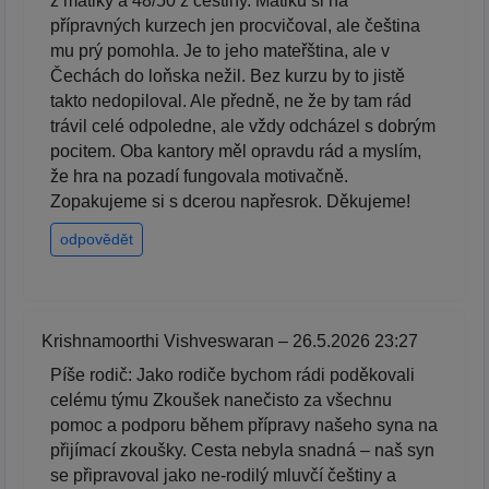
z matiky a 48/50 z češtiny. Matiku si na
přípravných kurzech jen procvičoval, ale čeština
mu prý pomohla. Je to jeho mateřština, ale v
Čechách do loňska nežil. Bez kurzu by to jistě
takto nedopiloval. Ale předně, ne že by tam rád
trávil celé odpoledne, ale vždy odcházel s dobrým
pocitem. Oba kantory měl opravdu rád a myslím,
že hra na pozadí fungovala motivačně.
Zopakujeme si s dcerou napřesrok. Děkujeme!
odpovědět
Krishnamoorthi Vishveswaran – 26.5.2026 23:27
Píše rodič: Jako rodiče bychom rádi poděkovali
celému týmu Zkoušek nanečisto za všechnu
pomoc a podporu během přípravy našeho syna na
přijímací zkoušky. Cesta nebyla snadná – naš syn
se připravoval jako ne-rodilý mluvčí češtiny a