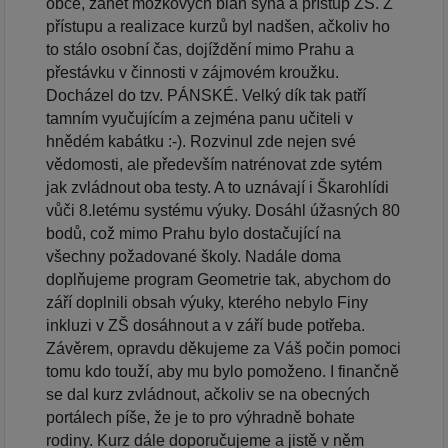
obce, zánět mozkových blan syna a přístup ZŠ. Z
přístupu a realizace kurzů byl nadšen, ačkoliv ho
to stálo osobní čas, dojíždění mimo Prahu a
přestávku v činnosti v zájmovém kroužku.
Docházel do tzv. PÁNSKÉ. Velký dík tak patří
tamním vyučujícím a zejména panu učiteli v
hnědém kabátku :-). Rozvinul zde nejen své
vědomosti, ale především natrénovat zde sytém
jak zvládnout oba testy. A to uznávají i Škarohlídi
vůči 8.letému systému výuky. Dosáhl úžasných 80
bodů, což mimo Prahu bylo dostačující na
všechny požadované školy. Nadále doma
doplňujeme program Geometrie tak, abychom do
září doplnili obsah výuky, kterého nebylo Finy
inkluzi v ZŠ dosáhnout a v září bude potřeba.
Závěrem, opravdu děkujeme za Váš počin pomoci
tomu kdo touží, aby mu bylo pomoženo. I finančně
se dal kurz zvládnout, ačkoliv se na obecných
portálech píše, že je to pro výhradně bohate
rodiny. Kurz dále doporučujeme a jistě v něm