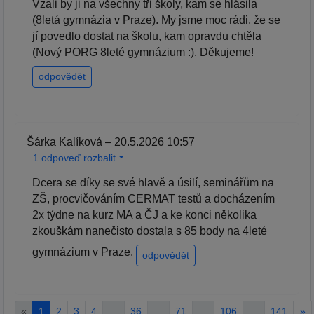
Vzali by ji na všechny tři školy, kam se hlásila
(8letá gymnázia v Praze). My jsme moc rádi, že se
jí povedlo dostat na školu, kam opravdu chtěla
(Nový PORG 8leté gymnázium :). Děkujeme!
odpovědět
Šárka Kalíková – 20.5.2026 10:57
1 odpoveď rozbalit
Dcera se díky se své hlavě a úsilí, seminářům na
ZŠ, procvičováním CERMAT testů a docházením
2x týdne na kurz MA a ČJ a ke konci několika
zkouškám nanečisto dostala s 85 body na 4leté
gymnázium v Praze.
odpovědět
«
1
2
3
4
…
36
…
71
…
106
…
141
»