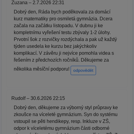
Zuzana – 2.7.2026 22:31
Dobrý den, Ráda bych poděkovala za domácí
kurz matematiky pro osmiletá gymnázia. Dcera
začala na začátku listopadu. V dubnu ji ke
kompletnímu vyřešení testu zbývaly 1-2 úlohy.
Prvotní šok z rozvičky rozdýchala a pak už každý
týden usedela ke kurzu bez jakýchkoliv
komplikací. V závěru ji nejvíce pomohla videa s
řešením z předchozích ročníků. Děkujeme za
několika měsíční podporu!
odpovědět
Rudolf – 30.6.2026 22:15
Dobrý den, děkujeme za výborný styl průpravy ke
zkoušce na víceleté gymnázium. Syn do systému
vstoupil se pěti hendikepy, resp. Inkluze v ZŠ,
odpor k víceletému gymnázium části odborné