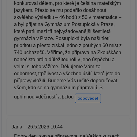
konkuroval dětem, pro které je čeština mateřským
jazykem. Přesto se mu podařilo dosáhnout
skvělého výsledku – 46 bodů z 50 v matematice –
a byl přijat na Gymnázium Postupická v Praze,
které patří mezi tři nejvyžadovanější šestiletá
gymnázia v Praze. Postupická byla naší třetí
prioritou a přesto získal jedno z pouhých 60 míst z
740 uchazečů. Věříme, že příprava na Zkouškách
nanečisto hrála důležitou roli v jeho úspěchu a
velmi si toho vážíme. Děkujeme Vám za
odbornost, trpělivost a všechno úsilí, které jste do
přípravy vložili. Budeme Vás určitě doporučovat
všem, kdo se na gymnázium připravují. S
upřímnou vděčností a þctou
odpovědět
Jana – 26.5.2026 10:44
Dobrý den, syn se připravoval na Vašich kurzech