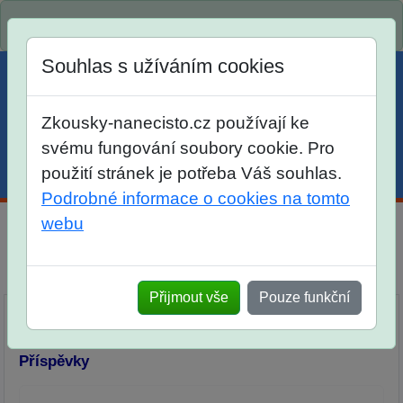
Spustili jsme přihlašování na školní rok 2026/2027!
Souhlas s užíváním cookies
Zkousky-nanecisto.cz používají ke
svému fungování soubory cookie. Pro
použití stránek je potřeba Váš souhlas.
Menu
Účet
Košík
Podrobné informace o cookies na tomto
webu
Diskuse Jak jste dopadli u zkoušek na SŠ? Vaše ohlasy
po skutečných přijímacích zkouškách
Přijmout vše
Pouze funkční
Příspěvky
Přidat příspěvek
Příspěvky