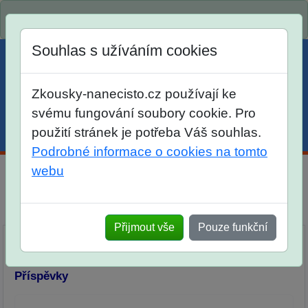
Spustili jsme přihlašování na školní rok 2026/2027!
Souhlas s užíváním cookies
Zkousky-nanecisto.cz používají ke
svému fungování soubory cookie. Pro
použití stránek je potřeba Váš souhlas.
Menu
Účet
Košík
Podrobné informace o cookies na tomto
webu
Diskuse Jak jste dopadli u zkoušek na SŠ? Vaše ohlasy
po skutečných přijímacích zkouškách
Přijmout vše
Pouze funkční
Příspěvky
Přidat příspěvek
Příspěvky