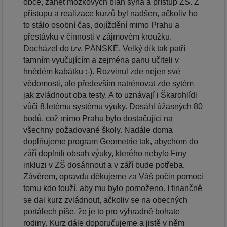
obce, zánět mozkových blan syna a přístup ZŠ. Z
přístupu a realizace kurzů byl nadšen, ačkoliv ho
to stálo osobní čas, dojíždění mimo Prahu a
přestávku v činnosti v zájmovém kroužku.
Docházel do tzv. PÁNSKÉ. Velký dík tak patří
tamním vyučujícím a zejména panu učiteli v
hnědém kabátku :-). Rozvinul zde nejen své
vědomosti, ale především natrénovat zde sytém
jak zvládnout oba testy. A to uznávají i Škarohlídi
vůči 8.letému systému výuky. Dosáhl úžasných 80
bodů, což mimo Prahu bylo dostačující na
všechny požadované školy. Nadále doma
doplňujeme program Geometrie tak, abychom do
září doplnili obsah výuky, kterého nebylo Finy
inkluzi v ZŠ dosáhnout a v září bude potřeba.
Závěrem, opravdu děkujeme za Váš počin pomoci
tomu kdo touží, aby mu bylo pomoženo. I finančně
se dal kurz zvládnout, ačkoliv se na obecných
portálech píše, že je to pro výhradně bohate
rodiny. Kurz dále doporučujeme a jistě v něm