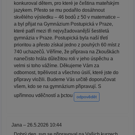
konkuroval dětem, pro které je čeština mateřským
jazykem. Přesto se mu podařilo dosáhnout
skvělého výsledku – 46 bodů z 50 v matematice –
a byl přijat na Gymnázium Postupická v Praze,
které patří mezi tři nejvyžadovanější šestiletá
gymnázia v Praze. Postupická byla naší třetí
prioritou a přesto získal jedno z pouhých 60 míst z
740 uchazečů. Věříme, že příprava na Zkouškách
nanečisto hrála důležitou roli v jeho úspěchu a
velmi si toho vážíme. Děkujeme Vám za
odbornost, trpělivost a všechno úsilí, které jste do
přípravy vložili. Budeme Vás určitě doporučovat
všem, kdo se na gymnázium připravují. S
upřímnou vděčností a þctou
odpovědět
Jana – 26.5.2026 10:44
Dobrý den, syn se připravoval na Vašich kurzech