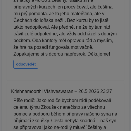
z matiky a 48/50 z češtiny. Matiku si na
přípravných kurzech jen procvičoval, ale čeština
mu prý pomohla. Je to jeho mateřština, ale v
Čechách do loňska nežil. Bez kurzu by to jistě
takto nedopiloval. Ale předně, ne že by tam rád
trávil celé odpoledne, ale vždy odcházel s dobrým
pocitem. Oba kantory měl opravdu rád a myslím,
že hra na pozadí fungovala motivačně.
Zopakujeme si s dcerou napřesrok. Děkujeme!
odpovědět
Krishnamoorthi Vishveswaran – 26.5.2026 23:27
Píše rodič: Jako rodiče bychom rádi poděkovali
celému týmu Zkoušek nanečisto za všechnu
pomoc a podporu během přípravy našeho syna na
přijímací zkoušky. Cesta nebyla snadná – naš syn
se připravoval jako ne-rodilý mluvčí češtiny a