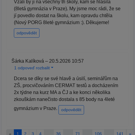
Vzali by ji na všechny tři školy, kam se hlásila
(8letá gymnázia v Praze). My jsme moc rádi, že se
jí povedlo dostat na školu, kam opravdu chtěla
(Nový PORG 8leté gymnázium :). Děkujeme!
odpovědět
Šárka Kalíková – 20.5.2026 10:57
1 odpoveď rozbalit
Dcera se díky se své hlavě a úsilí, seminářům na
ZŠ, procvičováním CERMAT testů a docházením
2x týdne na kurz MA a ČJ a ke konci několika
zkouškám nanečisto dostala s 85 body na 4leté
gymnázium v Praze.
odpovědět
«
1
2
3
4
…
36
…
71
…
106
…
141
»