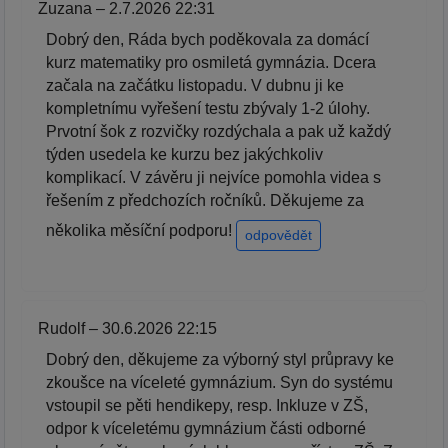
Zuzana – 2.7.2026 22:31
Dobrý den, Ráda bych poděkovala za domácí
kurz matematiky pro osmiletá gymnázia. Dcera
začala na začátku listopadu. V dubnu ji ke
kompletnímu vyřešení testu zbývaly 1-2 úlohy.
Prvotní šok z rozvičky rozdýchala a pak už každý
týden usedela ke kurzu bez jakýchkoliv
komplikací. V závěru ji nejvíce pomohla videa s
řešením z předchozích ročníků. Děkujeme za
několika měsíční podporu!
odpovědět
Rudolf – 30.6.2026 22:15
Dobrý den, děkujeme za výborný styl průpravy ke
zkoušce na víceleté gymnázium. Syn do systému
vstoupil se pěti hendikepy, resp. Inkluze v ZŠ,
odpor k víceletému gymnázium části odborné