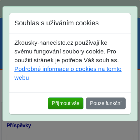
Spustili jsme přihlašování na školní rok 2026/2027!
Souhlas s užíváním cookies
Zkousky-nanecisto.cz používají ke
svému fungování soubory cookie. Pro
použití stránek je potřeba Váš souhlas.
Menu
Účet
Košík
Podrobné informace o cookies na tomto
webu
Diskuse Jak jste dopadli u zkoušek na SŠ? Vaše ohlasy
po skutečných přijímacích zkouškách
Přijmout vše
Pouze funkční
Příspěvky
Přidat příspěvek
Příspěvky