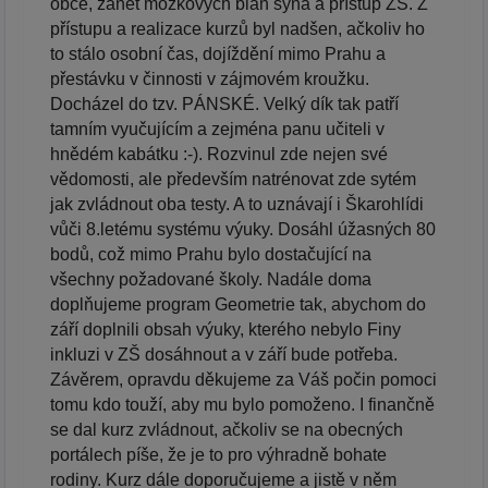
obce, zánět mozkových blan syna a přístup ZŠ. Z
přístupu a realizace kurzů byl nadšen, ačkoliv ho
to stálo osobní čas, dojíždění mimo Prahu a
přestávku v činnosti v zájmovém kroužku.
Docházel do tzv. PÁNSKÉ. Velký dík tak patří
tamním vyučujícím a zejména panu učiteli v
hnědém kabátku :-). Rozvinul zde nejen své
vědomosti, ale především natrénovat zde sytém
jak zvládnout oba testy. A to uznávají i Škarohlídi
vůči 8.letému systému výuky. Dosáhl úžasných 80
bodů, což mimo Prahu bylo dostačující na
všechny požadované školy. Nadále doma
doplňujeme program Geometrie tak, abychom do
září doplnili obsah výuky, kterého nebylo Finy
inkluzi v ZŠ dosáhnout a v září bude potřeba.
Závěrem, opravdu děkujeme za Váš počin pomoci
tomu kdo touží, aby mu bylo pomoženo. I finančně
se dal kurz zvládnout, ačkoliv se na obecných
portálech píše, že je to pro výhradně bohate
rodiny. Kurz dále doporučujeme a jistě v něm