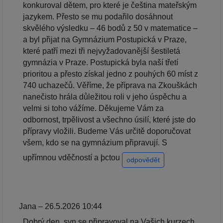
konkuroval dětem, pro které je čeština mateřským
jazykem. Přesto se mu podařilo dosáhnout
skvělého výsledku – 46 bodů z 50 v matematice –
a byl přijat na Gymnázium Postupická v Praze,
které patří mezi tři nejvyžadovanější šestiletá
gymnázia v Praze. Postupická byla naší třetí
prioritou a přesto získal jedno z pouhých 60 míst z
740 uchazečů. Věříme, že příprava na Zkouškách
nanečisto hrála důležitou roli v jeho úspěchu a
velmi si toho vážíme. Děkujeme Vám za
odbornost, trpělivost a všechno úsilí, které jste do
přípravy vložili. Budeme Vás určitě doporučovat
všem, kdo se na gymnázium připravují. S
upřímnou vděčností a þctou
odpovědět
Jana – 26.5.2026 10:44
Dobrý den, syn se připravoval na Vašich kurzech