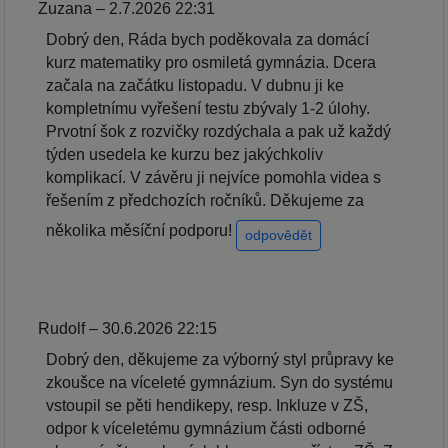
Zuzana – 2.7.2026 22:31
Dobrý den, Ráda bych poděkovala za domácí
kurz matematiky pro osmiletá gymnázia. Dcera
začala na začátku listopadu. V dubnu ji ke
kompletnímu vyřešení testu zbývaly 1-2 úlohy.
Prvotní šok z rozvičky rozdýchala a pak už každý
týden usedela ke kurzu bez jakýchkoliv
komplikací. V závěru ji nejvíce pomohla videa s
řešením z předchozích ročníků. Děkujeme za
několika měsíční podporu!
odpovědět
Rudolf – 30.6.2026 22:15
Dobrý den, děkujeme za výborný styl průpravy ke
zkoušce na víceleté gymnázium. Syn do systému
vstoupil se pěti hendikepy, resp. Inkluze v ZŠ,
odpor k víceletému gymnázium části odborné