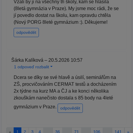
Vzali by ji na všechny tři školy, kam se hlásila
(8letá gymnázia v Praze). My jsme moc rádi, že se
jí povedlo dostat na školu, kam opravdu chtěla
(Nový PORG 8leté gymnázium :). Děkujeme!
odpovědět
Šárka Kalíková – 20.5.2026 10:57
1 odpoveď rozbalit
Dcera se díky se své hlavě a úsilí, seminářům na
ZŠ, procvičováním CERMAT testů a docházením
2x týdne na kurz MA a ČJ a ke konci několika
zkouškám nanečisto dostala s 85 body na 4leté
gymnázium v Praze.
odpovědět
«
1
2
3
4
…
36
…
71
…
106
…
141
»