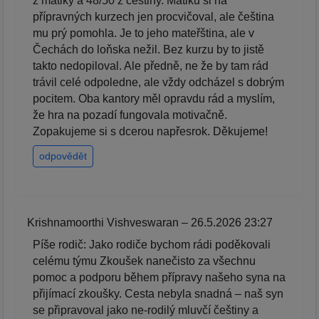
z matiky a 48/50 z češtiny. Matiku si na
přípravných kurzech jen procvičoval, ale čeština
mu prý pomohla. Je to jeho mateřština, ale v
Čechách do loňska nežil. Bez kurzu by to jistě
takto nedopiloval. Ale předně, ne že by tam rád
trávil celé odpoledne, ale vždy odcházel s dobrým
pocitem. Oba kantory měl opravdu rád a myslím,
že hra na pozadí fungovala motivačně.
Zopakujeme si s dcerou napřesrok. Děkujeme!
odpovědět
Krishnamoorthi Vishveswaran – 26.5.2026 23:27
Píše rodič: Jako rodiče bychom rádi poděkovali
celému týmu Zkoušek nanečisto za všechnu
pomoc a podporu během přípravy našeho syna na
přijímací zkoušky. Cesta nebyla snadná – naš syn
se připravoval jako ne-rodilý mluvčí češtiny a