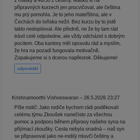
z matiky a 48/50 z češtiny. Matiku si na
přípravných kurzech jen procvičoval, ale čeština
mu prý pomohla. Je to jeho mateřština, ale v
Čechách do loňska nežil. Bez kurzu by to jistě
takto nedopiloval. Ale předně, ne že by tam rád
trávil celé odpoledne, ale vždy odcházel s dobrým
pocitem. Oba kantory měl opravdu rád a myslím,
že hra na pozadí fungovala motivačně.
Zopakujeme si s dcerou napřesrok. Děkujeme!
odpovědět
Krishnamoorthi Vishveswaran – 26.5.2026 23:27
Píše rodič: Jako rodiče bychom rádi poděkovali
celému týmu Zkoušek nanečisto za všechnu
pomoc a podporu během přípravy našeho syna na
přijímací zkoušky. Cesta nebyla snadná – naš syn
se připravoval jako ne-rodilý mluvčí češtiny a