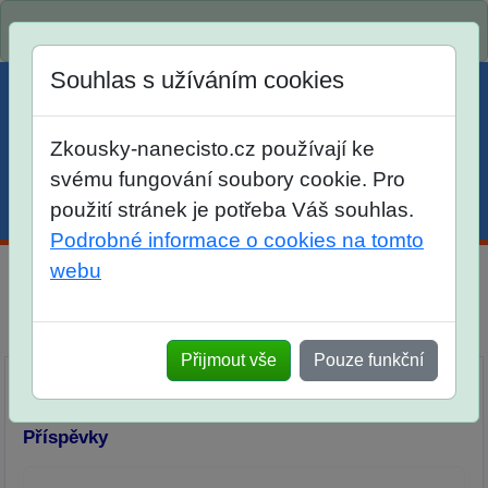
Spustili jsme přihlašování na školní rok 2026/2027!
Souhlas s užíváním cookies
Zkousky-nanecisto.cz používají ke
svému fungování soubory cookie. Pro
použití stránek je potřeba Váš souhlas.
Menu
Účet
Košík
Podrobné informace o cookies na tomto
webu
Diskuse Jak jste dopadli u zkoušek na SŠ? Vaše ohlasy
po skutečných přijímacích zkouškách
Přijmout vše
Pouze funkční
Příspěvky
Přidat příspěvek
Příspěvky