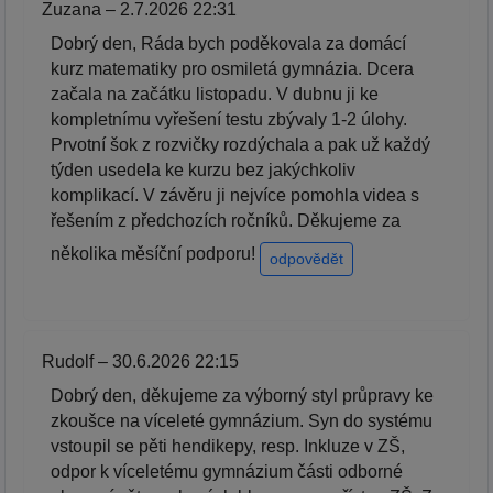
Zuzana – 2.7.2026 22:31
Dobrý den, Ráda bych poděkovala za domácí
kurz matematiky pro osmiletá gymnázia. Dcera
začala na začátku listopadu. V dubnu ji ke
kompletnímu vyřešení testu zbývaly 1-2 úlohy.
Prvotní šok z rozvičky rozdýchala a pak už každý
týden usedela ke kurzu bez jakýchkoliv
komplikací. V závěru ji nejvíce pomohla videa s
řešením z předchozích ročníků. Děkujeme za
několika měsíční podporu!
odpovědět
Rudolf – 30.6.2026 22:15
Dobrý den, děkujeme za výborný styl průpravy ke
zkoušce na víceleté gymnázium. Syn do systému
vstoupil se pěti hendikepy, resp. Inkluze v ZŠ,
odpor k víceletému gymnázium části odborné