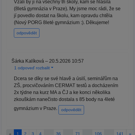
Vzali by ji na všechny tři školy, kam se hlásila
(8letá gymnázia v Praze). My jsme moc rádi, že se
jí povedlo dostat na školu, kam opravdu chtěla
(Nový PORG 8leté gymnázium :). Děkujeme!
odpovědět
Šárka Kalíková – 20.5.2026 10:57
1 odpoveď rozbalit
Dcera se díky se své hlavě a úsilí, seminářům na
ZŠ, procvičováním CERMAT testů a docházením
2x týdne na kurz MA a ČJ a ke konci několika
zkouškám nanečisto dostala s 85 body na 4leté
gymnázium v Praze.
odpovědět
«
1
2
3
4
…
36
…
71
…
106
…
141
»