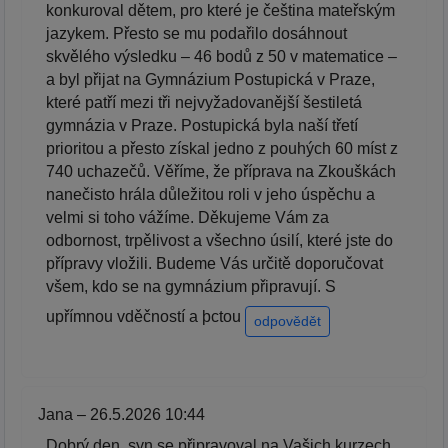
konkuroval dětem, pro které je čeština mateřským
jazykem. Přesto se mu podařilo dosáhnout
skvělého výsledku – 46 bodů z 50 v matematice –
a byl přijat na Gymnázium Postupická v Praze,
které patří mezi tři nejvyžadovanější šestiletá
gymnázia v Praze. Postupická byla naší třetí
prioritou a přesto získal jedno z pouhých 60 míst z
740 uchazečů. Věříme, že příprava na Zkouškách
nanečisto hrála důležitou roli v jeho úspěchu a
velmi si toho vážíme. Děkujeme Vám za
odbornost, trpělivost a všechno úsilí, které jste do
přípravy vložili. Budeme Vás určitě doporučovat
všem, kdo se na gymnázium připravují. S
upřímnou vděčností a þctou
odpovědět
Jana – 26.5.2026 10:44
Dobrý den, syn se připravoval na Vašich kurzech