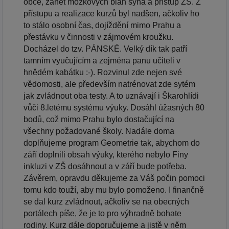
obce, zánět mozkových blan syna a přístup ZŠ. Z
přístupu a realizace kurzů byl nadšen, ačkoliv ho
to stálo osobní čas, dojíždění mimo Prahu a
přestávku v činnosti v zájmovém kroužku.
Docházel do tzv. PÁNSKÉ. Velký dík tak patří
tamním vyučujícím a zejména panu učiteli v
hnědém kabátku :-). Rozvinul zde nejen své
vědomosti, ale především natrénovat zde sytém
jak zvládnout oba testy. A to uznávají i Škarohlídi
vůči 8.letému systému výuky. Dosáhl úžasných 80
bodů, což mimo Prahu bylo dostačující na
všechny požadované školy. Nadále doma
doplňujeme program Geometrie tak, abychom do
září doplnili obsah výuky, kterého nebylo Finy
inkluzi v ZŠ dosáhnout a v září bude potřeba.
Závěrem, opravdu děkujeme za Váš počin pomoci
tomu kdo touží, aby mu bylo pomoženo. I finančně
se dal kurz zvládnout, ačkoliv se na obecných
portálech píše, že je to pro výhradně bohate
rodiny. Kurz dále doporučujeme a jistě v něm