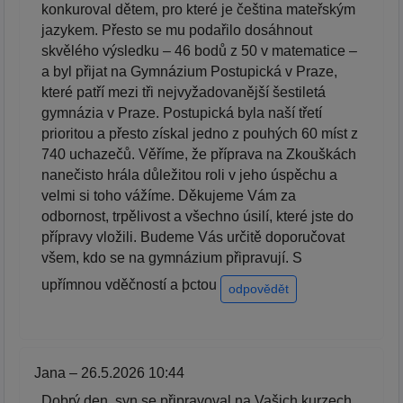
konkuroval dětem, pro které je čeština mateřským
jazykem. Přesto se mu podařilo dosáhnout
skvělého výsledku – 46 bodů z 50 v matematice –
a byl přijat na Gymnázium Postupická v Praze,
které patří mezi tři nejvyžadovanější šestiletá
gymnázia v Praze. Postupická byla naší třetí
prioritou a přesto získal jedno z pouhých 60 míst z
740 uchazečů. Věříme, že příprava na Zkouškách
nanečisto hrála důležitou roli v jeho úspěchu a
velmi si toho vážíme. Děkujeme Vám za
odbornost, trpělivost a všechno úsilí, které jste do
přípravy vložili. Budeme Vás určitě doporučovat
všem, kdo se na gymnázium připravují. S
upřímnou vděčností a þctou
odpovědět
Jana – 26.5.2026 10:44
Dobrý den, syn se připravoval na Vašich kurzech