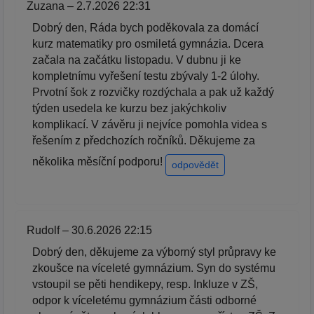
Zuzana – 2.7.2026 22:31
Dobrý den, Ráda bych poděkovala za domácí
kurz matematiky pro osmiletá gymnázia. Dcera
začala na začátku listopadu. V dubnu ji ke
kompletnímu vyřešení testu zbývaly 1-2 úlohy.
Prvotní šok z rozvičky rozdýchala a pak už každý
týden usedela ke kurzu bez jakýchkoliv
komplikací. V závěru ji nejvíce pomohla videa s
řešením z předchozích ročníků. Děkujeme za
několika měsíční podporu!
odpovědět
Rudolf – 30.6.2026 22:15
Dobrý den, děkujeme za výborný styl průpravy ke
zkoušce na víceleté gymnázium. Syn do systému
vstoupil se pěti hendikepy, resp. Inkluze v ZŠ,
odpor k víceletému gymnázium části odborné