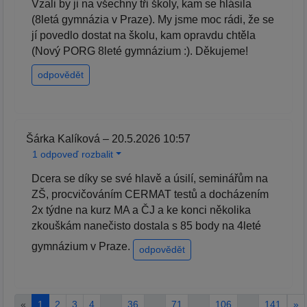
Vzali by ji na všechny tři školy, kam se hlásila
(8letá gymnázia v Praze). My jsme moc rádi, že se
jí povedlo dostat na školu, kam opravdu chtěla
(Nový PORG 8leté gymnázium :). Děkujeme!
odpovědět
Šárka Kalíková – 20.5.2026 10:57
1 odpoveď rozbalit
Dcera se díky se své hlavě a úsilí, seminářům na
ZŠ, procvičováním CERMAT testů a docházením
2x týdne na kurz MA a ČJ a ke konci několika
zkouškám nanečisto dostala s 85 body na 4leté
gymnázium v Praze.
odpovědět
«
1
2
3
4
…
36
…
71
…
106
…
141
»