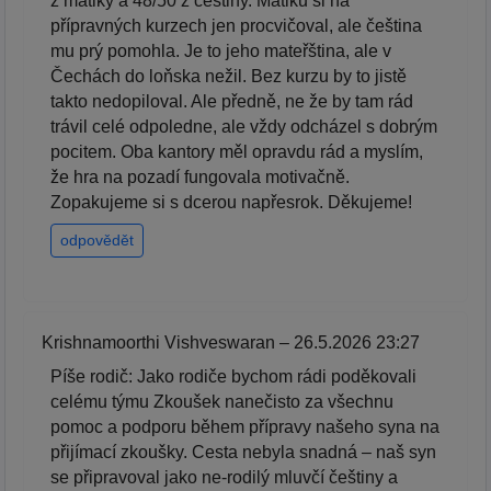
z matiky a 48/50 z češtiny. Matiku si na
přípravných kurzech jen procvičoval, ale čeština
mu prý pomohla. Je to jeho mateřština, ale v
Čechách do loňska nežil. Bez kurzu by to jistě
takto nedopiloval. Ale předně, ne že by tam rád
trávil celé odpoledne, ale vždy odcházel s dobrým
pocitem. Oba kantory měl opravdu rád a myslím,
že hra na pozadí fungovala motivačně.
Zopakujeme si s dcerou napřesrok. Děkujeme!
odpovědět
Krishnamoorthi Vishveswaran – 26.5.2026 23:27
Píše rodič: Jako rodiče bychom rádi poděkovali
celému týmu Zkoušek nanečisto za všechnu
pomoc a podporu během přípravy našeho syna na
přijímací zkoušky. Cesta nebyla snadná – naš syn
se připravoval jako ne-rodilý mluvčí češtiny a