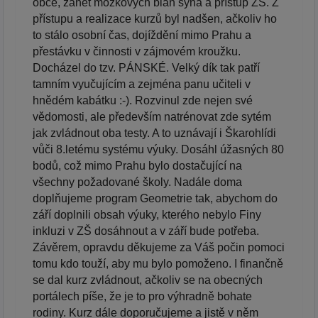
obce, zánět mozkových blan syna a přístup ZŠ. Z
přístupu a realizace kurzů byl nadšen, ačkoliv ho
to stálo osobní čas, dojíždění mimo Prahu a
přestávku v činnosti v zájmovém kroužku.
Docházel do tzv. PÁNSKÉ. Velký dík tak patří
tamním vyučujícím a zejména panu učiteli v
hnědém kabátku :-). Rozvinul zde nejen své
vědomosti, ale především natrénovat zde sytém
jak zvládnout oba testy. A to uznávají i Škarohlídi
vůči 8.letému systému výuky. Dosáhl úžasných 80
bodů, což mimo Prahu bylo dostačující na
všechny požadované školy. Nadále doma
doplňujeme program Geometrie tak, abychom do
září doplnili obsah výuky, kterého nebylo Finy
inkluzi v ZŠ dosáhnout a v září bude potřeba.
Závěrem, opravdu děkujeme za Váš počin pomoci
tomu kdo touží, aby mu bylo pomoženo. I finančně
se dal kurz zvládnout, ačkoliv se na obecných
portálech píše, že je to pro výhradně bohate
rodiny. Kurz dále doporučujeme a jistě v něm