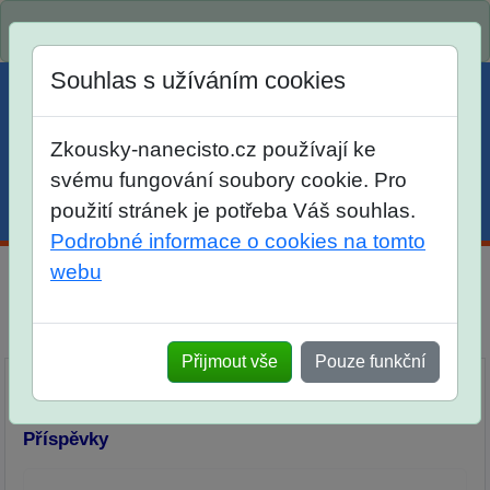
Spustili jsme přihlašování na školní rok 2026/2027!
Souhlas s užíváním cookies
Zkousky-nanecisto.cz používají ke
svému fungování soubory cookie. Pro
použití stránek je potřeba Váš souhlas.
Menu
Účet
Košík
Podrobné informace o cookies na tomto
webu
Diskuse Jak jste dopadli u zkoušek na SŠ? Vaše ohlasy
po skutečných přijímacích zkouškách
Přijmout vše
Pouze funkční
Příspěvky
Přidat příspěvek
Příspěvky