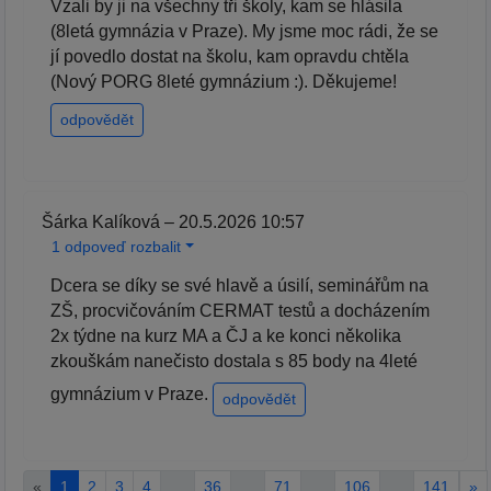
Vzali by ji na všechny tři školy, kam se hlásila
(8letá gymnázia v Praze). My jsme moc rádi, že se
jí povedlo dostat na školu, kam opravdu chtěla
(Nový PORG 8leté gymnázium :). Děkujeme!
odpovědět
Šárka Kalíková – 20.5.2026 10:57
1 odpoveď rozbalit
Dcera se díky se své hlavě a úsilí, seminářům na
ZŠ, procvičováním CERMAT testů a docházením
2x týdne na kurz MA a ČJ a ke konci několika
zkouškám nanečisto dostala s 85 body na 4leté
gymnázium v Praze.
odpovědět
«
1
2
3
4
…
36
…
71
…
106
…
141
»