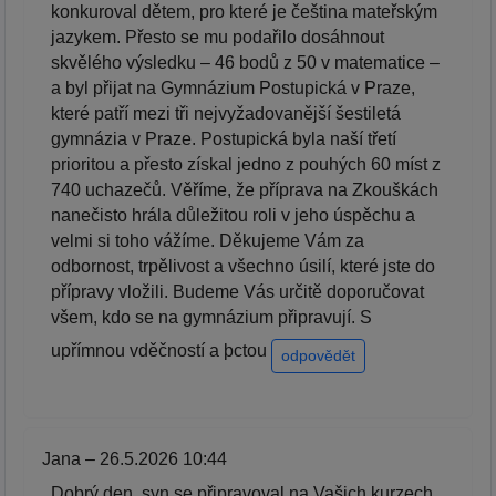
konkuroval dětem, pro které je čeština mateřským
jazykem. Přesto se mu podařilo dosáhnout
skvělého výsledku – 46 bodů z 50 v matematice –
a byl přijat na Gymnázium Postupická v Praze,
které patří mezi tři nejvyžadovanější šestiletá
gymnázia v Praze. Postupická byla naší třetí
prioritou a přesto získal jedno z pouhých 60 míst z
740 uchazečů. Věříme, že příprava na Zkouškách
nanečisto hrála důležitou roli v jeho úspěchu a
velmi si toho vážíme. Děkujeme Vám za
odbornost, trpělivost a všechno úsilí, které jste do
přípravy vložili. Budeme Vás určitě doporučovat
všem, kdo se na gymnázium připravují. S
upřímnou vděčností a þctou
odpovědět
Jana – 26.5.2026 10:44
Dobrý den, syn se připravoval na Vašich kurzech