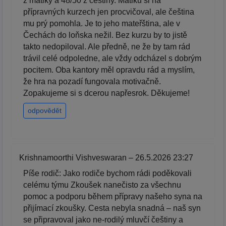
z matiky a 48/50 z češtiny. Matiku si na
přípravných kurzech jen procvičoval, ale čeština
mu prý pomohla. Je to jeho mateřština, ale v
Čechách do loňska nežil. Bez kurzu by to jistě
takto nedopiloval. Ale předně, ne že by tam rád
trávil celé odpoledne, ale vždy odcházel s dobrým
pocitem. Oba kantory měl opravdu rád a myslím,
že hra na pozadí fungovala motivačně.
Zopakujeme si s dcerou napřesrok. Děkujeme!
odpovědět
Krishnamoorthi Vishveswaran – 26.5.2026 23:27
Píše rodič: Jako rodiče bychom rádi poděkovali
celému týmu Zkoušek nanečisto za všechnu
pomoc a podporu během přípravy našeho syna na
přijímací zkoušky. Cesta nebyla snadná – naš syn
se připravoval jako ne-rodilý mluvčí češtiny a