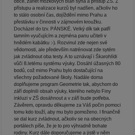
obce, zánět mozkových blan syna a přístup ZŠ. Z
přístupu a realizace kurzů byl nadšen, ačkoliv ho
to stálo osobní čas, dojíždění mimo Prahu a
přestávku v činnosti v zájmovém kroužku.
Docházel do tzv. PÁNSKÉ. Velký dík tak patří
tamním vyučujícím a zejména panu učiteli v
hnědém kabátku :-). Rozvinul zde nejen své
vědomosti, ale především natrénovat zde sytém
jak zvládnout oba testy. A to uznávají i Škarohlídi
vůči 8.letému systému výuky. Dosáhl úžasných 80
bodů, což mimo Prahu bylo dostačující na
všechny požadované školy. Nadále doma
doplňujeme program Geometrie tak, abychom do
září doplnili obsah výuky, kterého nebylo Finy
inkluzi v ZŠ dosáhnout a v září bude potřeba.
Závěrem, opravdu děkujeme za Váš počin pomoci
tomu kdo touží, aby mu bylo pomoženo. I finančně
se dal kurz zvládnout, ačkoliv se na obecných
portálech píše, že je to pro výhradně bohate
rodiny. Kurz dále doporučujeme a jistě v něm