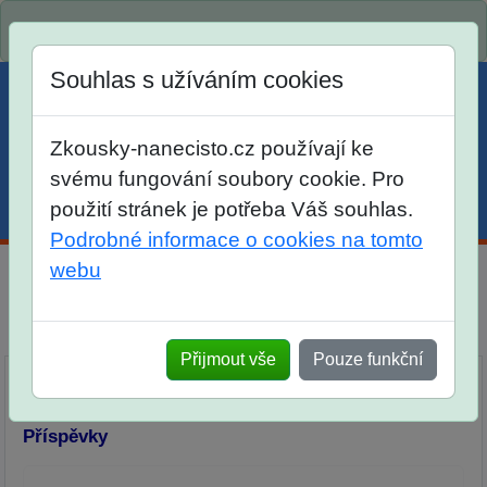
Spustili jsme přihlašování na školní rok 2026/2027!
Souhlas s užíváním cookies
Zkousky-nanecisto.cz používají ke
svému fungování soubory cookie. Pro
použití stránek je potřeba Váš souhlas.
Menu
Účet
Košík
Podrobné informace o cookies na tomto
webu
Diskuse Jak jste dopadli u zkoušek na SŠ? Vaše ohlasy
po skutečných přijímacích zkouškách
Přijmout vše
Pouze funkční
Příspěvky
Přidat příspěvek
Příspěvky