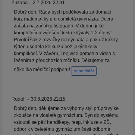
Zuzana – 2.7.2026 22:31
Dobrý den, Ráda bych poděkovala za domácí
kurz matematiky pro osmiletá gymnázia. Dcera
začala na začátku listopadu. V dubnu ji ke
kompletnímu vyřešení testu zbývaly 1-2 úlohy.
Prvotní šok z rozvičky rozdýchala a pak už každý
týden usedela ke kurzu bez jakýchkoliv
komplikací. V závěru ji nejvíce pomohla videa s
řešením z předchozích ročníků. Děkujeme za
několika měsíční podporu!
odpovědět
Rudolf – 30.6.2026 22:15
Dobrý den, děkujeme za výborný styl průpravy ke
zkoušce na víceleté gymnázium. Syn do systému
vstoupil se pěti hendikepy, resp. Inkluze v ZŠ,
odpor k víceletému gymnázium části odborné