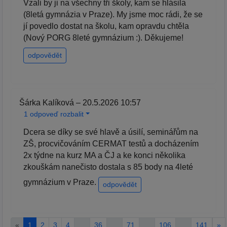
Vzali by ji na všechny tři školy, kam se hlásila
(8letá gymnázia v Praze). My jsme moc rádi, že se
jí povedlo dostat na školu, kam opravdu chtěla
(Nový PORG 8leté gymnázium :). Děkujeme!
odpovědět
Šárka Kalíková – 20.5.2026 10:57
1 odpoveď rozbalit
Dcera se díky se své hlavě a úsilí, seminářům na
ZŠ, procvičováním CERMAT testů a docházením
2x týdne na kurz MA a ČJ a ke konci několika
zkouškám nanečisto dostala s 85 body na 4leté
gymnázium v Praze.
odpovědět
«
1
2
3
4
…
36
…
71
…
106
…
141
»