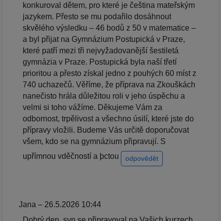
konkuroval dětem, pro které je čeština mateřským
jazykem. Přesto se mu podařilo dosáhnout
skvělého výsledku – 46 bodů z 50 v matematice –
a byl přijat na Gymnázium Postupická v Praze,
které patří mezi tři nejvyžadovanější šestiletá
gymnázia v Praze. Postupická byla naší třetí
prioritou a přesto získal jedno z pouhých 60 míst z
740 uchazečů. Věříme, že příprava na Zkouškách
nanečisto hrála důležitou roli v jeho úspěchu a
velmi si toho vážíme. Děkujeme Vám za
odbornost, trpělivost a všechno úsilí, které jste do
přípravy vložili. Budeme Vás určitě doporučovat
všem, kdo se na gymnázium připravují. S
upřímnou vděčností a þctou
odpovědět
Jana – 26.5.2026 10:44
Dobrý den, syn se připravoval na Vašich kurzech