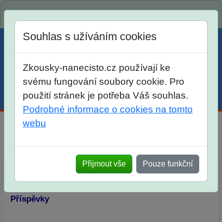
Spustili jsme přihlašování na školní rok 2026/2027!
Souhlas s užíváním cookies
Zkousky-nanecisto.cz používají ke
svému fungování soubory cookie. Pro
použití stránek je potřeba Váš souhlas.
Menu
Účet
Košík
Podrobné informace o cookies na tomto
webu
Diskuse Jak jste dopadli u zkoušek na SŠ? Vaše ohlasy
po skutečných přijímacích zkouškách
Přijmout vše
Pouze funkční
Příspěvky
Přidat příspěvek
Příspěvky