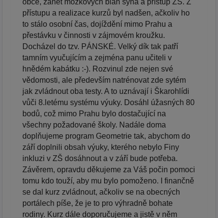
obce, zánět mozkových blan syna a přístup ZŠ. Z
přístupu a realizace kurzů byl nadšen, ačkoliv ho
to stálo osobní čas, dojíždění mimo Prahu a
přestávku v činnosti v zájmovém kroužku.
Docházel do tzv. PÁNSKÉ. Velký dík tak patří
tamním vyučujícím a zejména panu učiteli v
hnědém kabátku :-). Rozvinul zde nejen své
vědomosti, ale především natrénovat zde sytém
jak zvládnout oba testy. A to uznávají i Škarohlídi
vůči 8.letému systému výuky. Dosáhl úžasných 80
bodů, což mimo Prahu bylo dostačující na
všechny požadované školy. Nadále doma
doplňujeme program Geometrie tak, abychom do
září doplnili obsah výuky, kterého nebylo Finy
inkluzi v ZŠ dosáhnout a v září bude potřeba.
Závěrem, opravdu děkujeme za Váš počin pomoci
tomu kdo touží, aby mu bylo pomoženo. I finančně
se dal kurz zvládnout, ačkoliv se na obecných
portálech píše, že je to pro výhradně bohate
rodiny. Kurz dále doporučujeme a jistě v něm