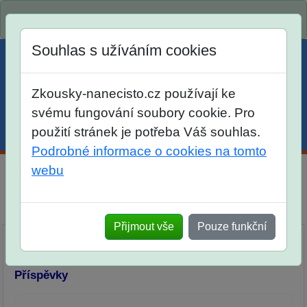
Spustili jsme přihlašování na školní rok 2026/2027!
Souhlas s užíváním cookies
Zkousky-nanecisto.cz používají ke
svému fungování soubory cookie. Pro
použití stránek je potřeba Váš souhlas.
Menu
Účet
Košík
Podrobné informace o cookies na tomto
webu
Diskuse Jak jste dopadli u zkoušek na SŠ? Vaše ohlasy
po skutečných přijímacích zkouškách
Přijmout vše
Pouze funkční
Příspěvky
Přidat příspěvek
Příspěvky