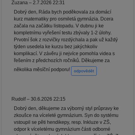
Zuzana – 2.7.2026 22:31
Dobrý den, Ráda bych poděkovala za domácí
kurz matematiky pro osmiletá gymnázia. Dcera
začala na začátku listopadu. V dubnu ji ke
kompletnímu vyřešení testu zbývaly 1-2 úlohy.
Prvotní šok z rozvičky rozdýchala a pak už každý
týden usedela ke kurzu bez jakýchkoliv
komplikací. V závěru ji nejvíce pomohla videa s
řešením z předchozích ročníků. Děkujeme za
několika měsíční podporu!
odpovědět
Rudolf – 30.6.2026 22:15
Dobrý den, děkujeme za výborný styl průpravy ke
zkoušce na víceleté gymnázium. Syn do systému
vstoupil se pěti hendikepy, resp. Inkluze v ZŠ,
odpor k víceletému gymnázium části odborné