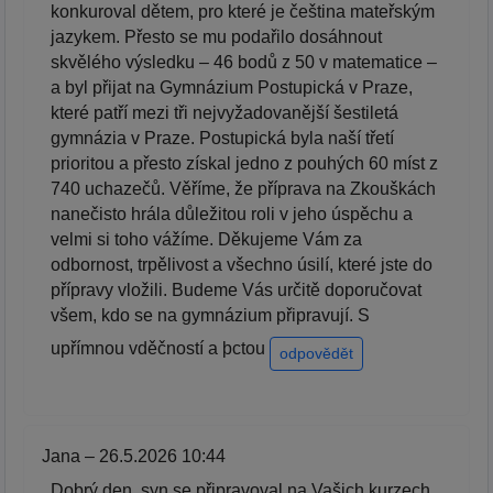
konkuroval dětem, pro které je čeština mateřským
jazykem. Přesto se mu podařilo dosáhnout
skvělého výsledku – 46 bodů z 50 v matematice –
a byl přijat na Gymnázium Postupická v Praze,
které patří mezi tři nejvyžadovanější šestiletá
gymnázia v Praze. Postupická byla naší třetí
prioritou a přesto získal jedno z pouhých 60 míst z
740 uchazečů. Věříme, že příprava na Zkouškách
nanečisto hrála důležitou roli v jeho úspěchu a
velmi si toho vážíme. Děkujeme Vám za
odbornost, trpělivost a všechno úsilí, které jste do
přípravy vložili. Budeme Vás určitě doporučovat
všem, kdo se na gymnázium připravují. S
upřímnou vděčností a þctou
odpovědět
Jana – 26.5.2026 10:44
Dobrý den, syn se připravoval na Vašich kurzech