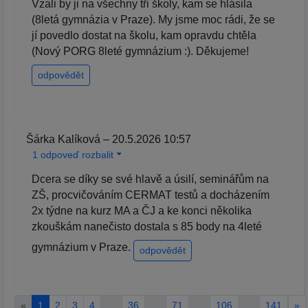
Vzali by ji na všechny tři školy, kam se hlásila
(8letá gymnázia v Praze). My jsme moc rádi, že se
jí povedlo dostat na školu, kam opravdu chtěla
(Nový PORG 8leté gymnázium :). Děkujeme!
odpovědět
Šárka Kalíková – 20.5.2026 10:57
1 odpoveď rozbalit
Dcera se díky se své hlavě a úsilí, seminářům na
ZŠ, procvičováním CERMAT testů a docházením
2x týdne na kurz MA a ČJ a ke konci několika
zkouškám nanečisto dostala s 85 body na 4leté
gymnázium v Praze.
odpovědět
«
1
2
3
4
…
36
…
71
…
106
…
141
»