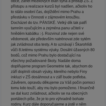
obce, zánět mozkových blan syna a přístup ZŠ. Z
přístupu a realizace kurzů byl nadšen, ačkoliv ho
to stálo osobní čas, dojíždění mimo Prahu a
přestávku v činnosti v zájmovém kroužku.
Docházel do tzv. PÁNSKÉ. Velký dík tak patří
tamním vyučujícím a zejména panu učiteli v
hnědém kabátku :-). Rozvinul zde nejen své
vědomosti, ale především natrénovat zde sytém
jak zvládnout oba testy. A to uznávají i Škarohlídi
vůči 8.letému systému výuky. Dosáhl úžasných 80
bodů, což mimo Prahu bylo dostačující na
všechny požadované školy. Nadále doma
doplňujeme program Geometrie tak, abychom do
září doplnili obsah výuky, kterého nebylo Finy
inkluzi v ZŠ dosáhnout a v září bude potřeba.
Závěrem, opravdu děkujeme za Váš počin pomoci
tomu kdo touží, aby mu bylo pomoženo. I finančně
se dal kurz zvládnout, ačkoliv se na obecných
portálech píše, že je to pro výhradně bohate
rodiny. Kurz dále doporučujeme a jistě v něm