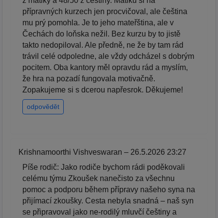
z matiky a 48/50 z češtiny. Matiku si na
přípravných kurzech jen procvičoval, ale čeština
mu prý pomohla. Je to jeho mateřština, ale v
Čechách do loňska nežil. Bez kurzu by to jistě
takto nedopiloval. Ale předně, ne že by tam rád
trávil celé odpoledne, ale vždy odcházel s dobrým
pocitem. Oba kantory měl opravdu rád a myslím,
že hra na pozadí fungovala motivačně.
Zopakujeme si s dcerou napřesrok. Děkujeme!
odpovědět
Krishnamoorthi Vishveswaran – 26.5.2026 23:27
Píše rodič: Jako rodiče bychom rádi poděkovali
celému týmu Zkoušek nanečisto za všechnu
pomoc a podporu během přípravy našeho syna na
přijímací zkoušky. Cesta nebyla snadná – naš syn
se připravoval jako ne-rodilý mluvčí češtiny a