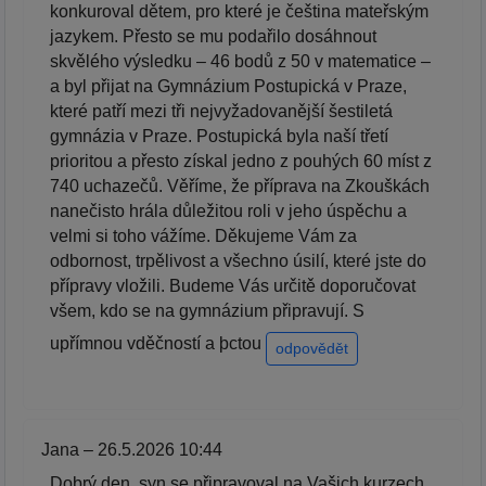
konkuroval dětem, pro které je čeština mateřským
jazykem. Přesto se mu podařilo dosáhnout
skvělého výsledku – 46 bodů z 50 v matematice –
a byl přijat na Gymnázium Postupická v Praze,
které patří mezi tři nejvyžadovanější šestiletá
gymnázia v Praze. Postupická byla naší třetí
prioritou a přesto získal jedno z pouhých 60 míst z
740 uchazečů. Věříme, že příprava na Zkouškách
nanečisto hrála důležitou roli v jeho úspěchu a
velmi si toho vážíme. Děkujeme Vám za
odbornost, trpělivost a všechno úsilí, které jste do
přípravy vložili. Budeme Vás určitě doporučovat
všem, kdo se na gymnázium připravují. S
upřímnou vděčností a þctou
odpovědět
Jana – 26.5.2026 10:44
Dobrý den, syn se připravoval na Vašich kurzech