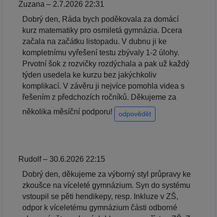
Zuzana – 2.7.2026 22:31
Dobrý den, Ráda bych poděkovala za domácí
kurz matematiky pro osmiletá gymnázia. Dcera
začala na začátku listopadu. V dubnu ji ke
kompletnímu vyřešení testu zbývaly 1-2 úlohy.
Prvotní šok z rozvičky rozdýchala a pak už každý
týden usedela ke kurzu bez jakýchkoliv
komplikací. V závěru ji nejvíce pomohla videa s
řešením z předchozích ročníků. Děkujeme za
několika měsíční podporu!
odpovědět
Rudolf – 30.6.2026 22:15
Dobrý den, děkujeme za výborný styl průpravy ke
zkoušce na víceleté gymnázium. Syn do systému
vstoupil se pěti hendikepy, resp. Inkluze v ZŠ,
odpor k víceletému gymnázium části odborné