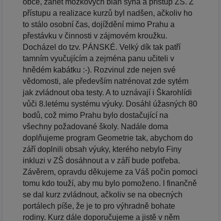
obce, zánět mozkových blan syna a přístup ZŠ. Z
přístupu a realizace kurzů byl nadšen, ačkoliv ho
to stálo osobní čas, dojíždění mimo Prahu a
přestávku v činnosti v zájmovém kroužku.
Docházel do tzv. PÁNSKÉ. Velký dík tak patří
tamním vyučujícím a zejména panu učiteli v
hnědém kabátku :-). Rozvinul zde nejen své
vědomosti, ale především natrénovat zde sytém
jak zvládnout oba testy. A to uznávají i Škarohlídi
vůči 8.letému systému výuky. Dosáhl úžasných 80
bodů, což mimo Prahu bylo dostačující na
všechny požadované školy. Nadále doma
doplňujeme program Geometrie tak, abychom do
září doplnili obsah výuky, kterého nebylo Finy
inkluzi v ZŠ dosáhnout a v září bude potřeba.
Závěrem, opravdu děkujeme za Váš počin pomoci
tomu kdo touží, aby mu bylo pomoženo. I finančně
se dal kurz zvládnout, ačkoliv se na obecných
portálech píše, že je to pro výhradně bohate
rodiny. Kurz dále doporučujeme a jistě v něm