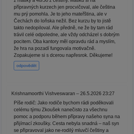
z matiky a 48/50 z češtiny. Matiku si na
přípravných kurzech jen procvičoval, ale čeština
mu prý pomohla. Je to jeho mateřština, ale v
Čechách do loňska nežil. Bez kurzu by to jistě
takto nedopiloval. Ale předně, ne že by tam rád
trávil celé odpoledne, ale vždy odcházel s dobrým
pocitem. Oba kantory měl opravdu rád a myslím,
že hra na pozadí fungovala motivačně.
Zopakujeme si s dcerou napřesrok. Děkujeme!
odpovědět
Krishnamoorthi Vishveswaran – 26.5.2026 23:27
Píše rodič: Jako rodiče bychom rádi poděkovali
celému týmu Zkoušek nanečisto za všechnu
pomoc a podporu během přípravy našeho syna na
přijímací zkoušky. Cesta nebyla snadná – naš syn
se připravoval jako ne-rodilý mluvčí češtiny a