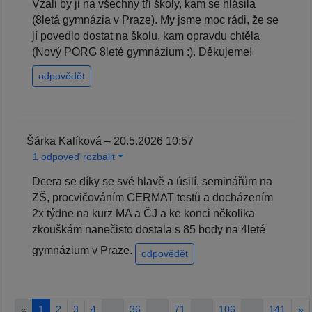
Vzali by ji na všechny tři školy, kam se hlásila
(8letá gymnázia v Praze). My jsme moc rádi, že se
jí povedlo dostat na školu, kam opravdu chtěla
(Nový PORG 8leté gymnázium :). Děkujeme!
odpovědět
Šárka Kalíková – 20.5.2026 10:57
1 odpoveď rozbalit
Dcera se díky se své hlavě a úsilí, seminářům na
ZŠ, procvičováním CERMAT testů a docházením
2x týdne na kurz MA a ČJ a ke konci několika
zkouškám nanečisto dostala s 85 body na 4leté
gymnázium v Praze.
odpovědět
«
1
2
3
4
…
36
…
71
…
106
…
141
»