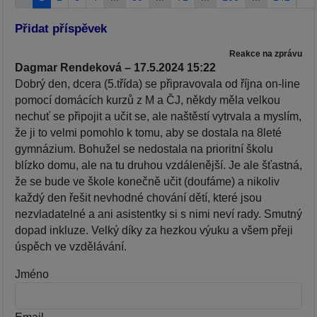
Přidat příspěvek
Reakce na zprávu
Dagmar Rendeková – 17.5.2024 15:22
Dobrý den, dcera (5.třída) se připravovala od října on-line
pomocí domácích kurzů z M a ČJ, někdy měla velkou
nechuť se připojit a učit se, ale naštěstí vytrvala a myslím,
že ji to velmi pomohlo k tomu, aby se dostala na 8leté
gymnázium. Bohužel se nedostala na prioritní školu
blízko domu, ale na tu druhou vzdálenější. Je ale šťastná,
že se bude ve škole konečně učit (doufáme) a nikoliv
každý den řešit nevhodné chování dětí, které jsou
nezvladatelné a ani asistentky si s nimi neví rady. Smutný
dopad inkluze. Velký díky za hezkou výuku a všem přeji
úspěch ve vzdělávání.
Jméno