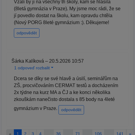
Vzali by ji na všechny tři školy, kam se hlásila
(8letá gymnázia v Praze). My jsme moc rádi, že se
jí povedlo dostat na školu, kam opravdu chtěla
(Nový PORG 8leté gymnázium :). Děkujeme!
odpovědět
Šárka Kalíková – 20.5.2026 10:57
1 odpoveď rozbalit
Dcera se díky se své hlavě a úsilí, seminářům na
ZŠ, procvičováním CERMAT testů a docházením
2x týdne na kurz MA a ČJ a ke konci několika
zkouškám nanečisto dostala s 85 body na 4leté
gymnázium v Praze.
odpovědět
«
1
2
3
4
…
36
…
71
…
106
…
141
»