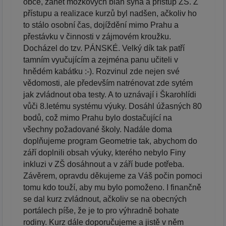
obce, zánět mozkových blan syna a přístup ZŠ. Z
přístupu a realizace kurzů byl nadšen, ačkoliv ho
to stálo osobní čas, dojíždění mimo Prahu a
přestávku v činnosti v zájmovém kroužku.
Docházel do tzv. PÁNSKÉ. Velký dík tak patří
tamním vyučujícím a zejména panu učiteli v
hnědém kabátku :-). Rozvinul zde nejen své
vědomosti, ale především natrénovat zde sytém
jak zvládnout oba testy. A to uznávají i Škarohlídi
vůči 8.letému systému výuky. Dosáhl úžasných 80
bodů, což mimo Prahu bylo dostačující na
všechny požadované školy. Nadále doma
doplňujeme program Geometrie tak, abychom do
září doplnili obsah výuky, kterého nebylo Finy
inkluzi v ZŠ dosáhnout a v září bude potřeba.
Závěrem, opravdu děkujeme za Váš počin pomoci
tomu kdo touží, aby mu bylo pomoženo. I finančně
se dal kurz zvládnout, ačkoliv se na obecných
portálech píše, že je to pro výhradně bohate
rodiny. Kurz dále doporučujeme a jistě v něm