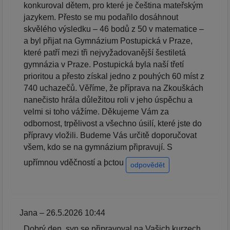
konkuroval dětem, pro které je čeština mateřským
jazykem. Přesto se mu podařilo dosáhnout
skvělého výsledku – 46 bodů z 50 v matematice –
a byl přijat na Gymnázium Postupická v Praze,
které patří mezi tři nejvyžadovanější šestiletá
gymnázia v Praze. Postupická byla naší třetí
prioritou a přesto získal jedno z pouhých 60 míst z
740 uchazečů. Věříme, že příprava na Zkouškách
nanečisto hrála důležitou roli v jeho úspěchu a
velmi si toho vážíme. Děkujeme Vám za
odbornost, trpělivost a všechno úsilí, které jste do
přípravy vložili. Budeme Vás určitě doporučovat
všem, kdo se na gymnázium připravují. S
upřímnou vděčností a þctou
odpovědět
Jana – 26.5.2026 10:44
Dobrý den, syn se připravoval na Vašich kurzech