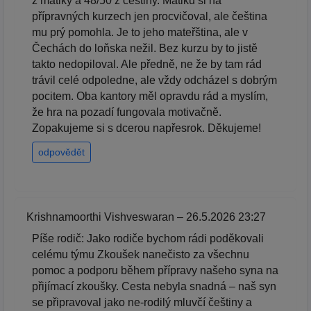
z matiky a 48/50 z češtiny. Matiku si na
přípravných kurzech jen procvičoval, ale čeština
mu prý pomohla. Je to jeho mateřština, ale v
Čechách do loňska nežil. Bez kurzu by to jistě
takto nedopiloval. Ale předně, ne že by tam rád
trávil celé odpoledne, ale vždy odcházel s dobrým
pocitem. Oba kantory měl opravdu rád a myslím,
že hra na pozadí fungovala motivačně.
Zopakujeme si s dcerou napřesrok. Děkujeme!
odpovědět
Krishnamoorthi Vishveswaran – 26.5.2026 23:27
Píše rodič: Jako rodiče bychom rádi poděkovali
celému týmu Zkoušek nanečisto za všechnu
pomoc a podporu během přípravy našeho syna na
přijímací zkoušky. Cesta nebyla snadná – naš syn
se připravoval jako ne-rodilý mluvčí češtiny a