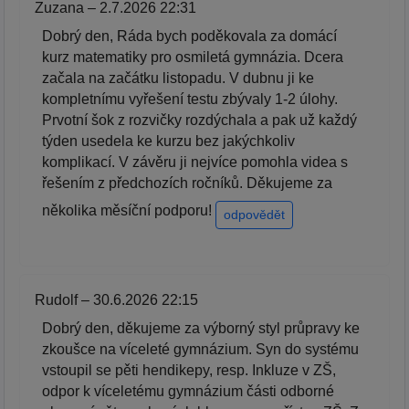
Zuzana – 2.7.2026 22:31
Dobrý den, Ráda bych poděkovala za domácí
kurz matematiky pro osmiletá gymnázia. Dcera
začala na začátku listopadu. V dubnu ji ke
kompletnímu vyřešení testu zbývaly 1-2 úlohy.
Prvotní šok z rozvičky rozdýchala a pak už každý
týden usedela ke kurzu bez jakýchkoliv
komplikací. V závěru ji nejvíce pomohla videa s
řešením z předchozích ročníků. Děkujeme za
několika měsíční podporu!
odpovědět
Rudolf – 30.6.2026 22:15
Dobrý den, děkujeme za výborný styl průpravy ke
zkoušce na víceleté gymnázium. Syn do systému
vstoupil se pěti hendikepy, resp. Inkluze v ZŠ,
odpor k víceletému gymnázium části odborné