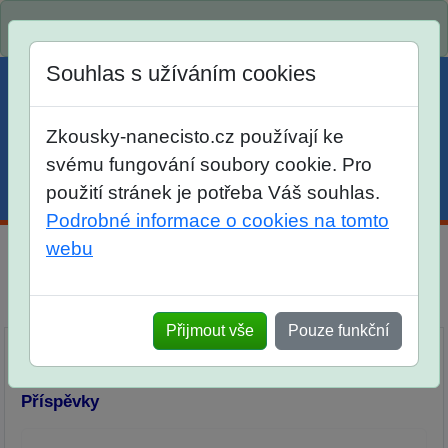
Spustili jsme přihlašování na školní rok 2026/2027!
Souhlas s užíváním cookies
Zkousky-nanecisto.cz používají ke
svému fungování soubory cookie. Pro
použití stránek je potřeba Váš souhlas.
Menu
Účet
Košík
Podrobné informace o cookies na tomto
webu
Diskuse Jak jste dopadli u zkoušek na SŠ? Vaše ohlasy
po skutečných přijímacích zkouškách
Přijmout vše
Pouze funkční
Příspěvky
Přidat příspěvek
Příspěvky