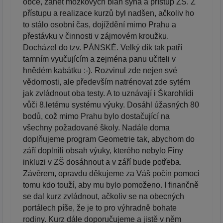
obce, zánět mozkových blan syna a přístup ZŠ. Z
přístupu a realizace kurzů byl nadšen, ačkoliv ho
to stálo osobní čas, dojíždění mimo Prahu a
přestávku v činnosti v zájmovém kroužku.
Docházel do tzv. PÁNSKÉ. Velký dík tak patří
tamním vyučujícím a zejména panu učiteli v
hnědém kabátku :-). Rozvinul zde nejen své
vědomosti, ale především natrénovat zde sytém
jak zvládnout oba testy. A to uznávají i Škarohlídi
vůči 8.letému systému výuky. Dosáhl úžasných 80
bodů, což mimo Prahu bylo dostačující na
všechny požadované školy. Nadále doma
doplňujeme program Geometrie tak, abychom do
září doplnili obsah výuky, kterého nebylo Finy
inkluzi v ZŠ dosáhnout a v září bude potřeba.
Závěrem, opravdu děkujeme za Váš počin pomoci
tomu kdo touží, aby mu bylo pomoženo. I finančně
se dal kurz zvládnout, ačkoliv se na obecných
portálech píše, že je to pro výhradně bohate
rodiny. Kurz dále doporučujeme a jistě v něm