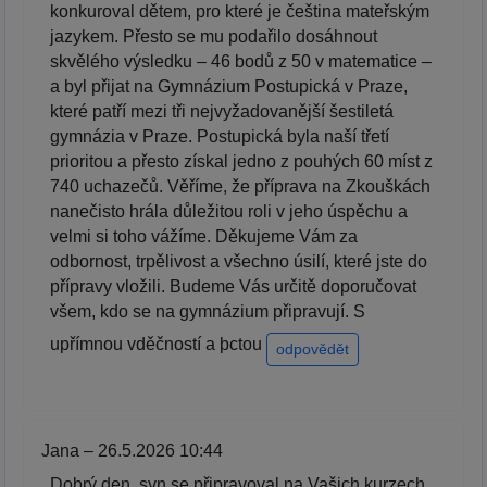
konkuroval dětem, pro které je čeština mateřským
jazykem. Přesto se mu podařilo dosáhnout
skvělého výsledku – 46 bodů z 50 v matematice –
a byl přijat na Gymnázium Postupická v Praze,
které patří mezi tři nejvyžadovanější šestiletá
gymnázia v Praze. Postupická byla naší třetí
prioritou a přesto získal jedno z pouhých 60 míst z
740 uchazečů. Věříme, že příprava na Zkouškách
nanečisto hrála důležitou roli v jeho úspěchu a
velmi si toho vážíme. Děkujeme Vám za
odbornost, trpělivost a všechno úsilí, které jste do
přípravy vložili. Budeme Vás určitě doporučovat
všem, kdo se na gymnázium připravují. S
upřímnou vděčností a þctou
odpovědět
Jana – 26.5.2026 10:44
Dobrý den, syn se připravoval na Vašich kurzech