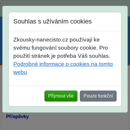
Spustili jsme přihlašování na školní rok 2026/2027!
Souhlas s užíváním cookies
Zkousky-nanecisto.cz používají ke
svému fungování soubory cookie. Pro
použití stránek je potřeba Váš souhlas.
Menu
Účet
Košík
Podrobné informace o cookies na tomto
webu
Diskuse Jak jste dopadli u zkoušek na SŠ? Vaše ohlasy
po skutečných přijímacích zkouškách
Přijmout vše
Pouze funkční
Příspěvky
Přidat příspěvek
Příspěvky