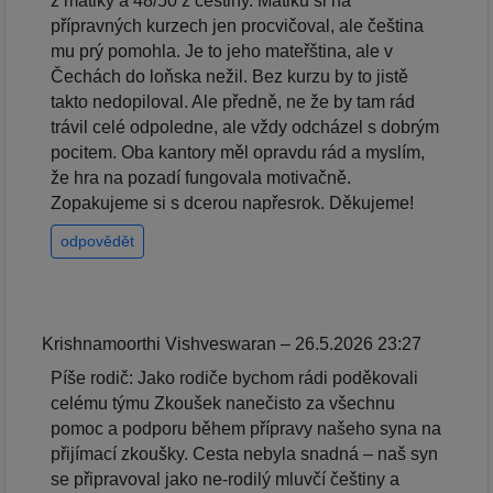
z matiky a 48/50 z češtiny. Matiku si na
přípravných kurzech jen procvičoval, ale čeština
mu prý pomohla. Je to jeho mateřština, ale v
Čechách do loňska nežil. Bez kurzu by to jistě
takto nedopiloval. Ale předně, ne že by tam rád
trávil celé odpoledne, ale vždy odcházel s dobrým
pocitem. Oba kantory měl opravdu rád a myslím,
že hra na pozadí fungovala motivačně.
Zopakujeme si s dcerou napřesrok. Děkujeme!
odpovědět
Krishnamoorthi Vishveswaran – 26.5.2026 23:27
Píše rodič: Jako rodiče bychom rádi poděkovali
celému týmu Zkoušek nanečisto za všechnu
pomoc a podporu během přípravy našeho syna na
přijímací zkoušky. Cesta nebyla snadná – naš syn
se připravoval jako ne-rodilý mluvčí češtiny a