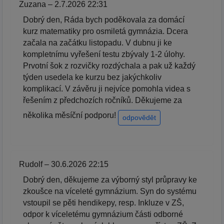
Zuzana – 2.7.2026 22:31
Dobrý den, Ráda bych poděkovala za domácí
kurz matematiky pro osmiletá gymnázia. Dcera
začala na začátku listopadu. V dubnu ji ke
kompletnímu vyřešení testu zbývaly 1-2 úlohy.
Prvotní šok z rozvičky rozdýchala a pak už každý
týden usedela ke kurzu bez jakýchkoliv
komplikací. V závěru ji nejvíce pomohla videa s
řešením z předchozích ročníků. Děkujeme za
několika měsíční podporu!
odpovědět
Rudolf – 30.6.2026 22:15
Dobrý den, děkujeme za výborný styl průpravy ke
zkoušce na víceleté gymnázium. Syn do systému
vstoupil se pěti hendikepy, resp. Inkluze v ZŠ,
odpor k víceletému gymnázium části odborné