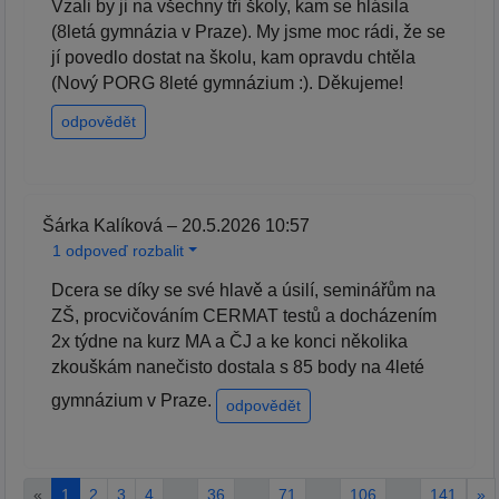
Vzali by ji na všechny tři školy, kam se hlásila
(8letá gymnázia v Praze). My jsme moc rádi, že se
jí povedlo dostat na školu, kam opravdu chtěla
(Nový PORG 8leté gymnázium :). Děkujeme!
odpovědět
Šárka Kalíková – 20.5.2026 10:57
1 odpoveď rozbalit
Dcera se díky se své hlavě a úsilí, seminářům na
ZŠ, procvičováním CERMAT testů a docházením
2x týdne na kurz MA a ČJ a ke konci několika
zkouškám nanečisto dostala s 85 body na 4leté
gymnázium v Praze.
odpovědět
«
1
2
3
4
…
36
…
71
…
106
…
141
»