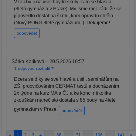
Vzali by ji na všechny tři školy, kam se hlásila
(8letá gymnázia v Praze). My jsme moc rádi, že se
jí povedlo dostat na školu, kam opravdu chtěla
(Nový PORG 8leté gymnázium :). Děkujeme!
odpovědět
Šárka Kalíková – 20.5.2026 10:57
1 odpoveď rozbalit
Dcera se díky se své hlavě a úsilí, seminářům na
ZŠ, procvičováním CERMAT testů a docházením
2x týdne na kurz MA a ČJ a ke konci několika
zkouškám nanečisto dostala s 85 body na 4leté
gymnázium v Praze.
odpovědět
«
1
2
3
4
…
36
…
71
…
106
…
141
»