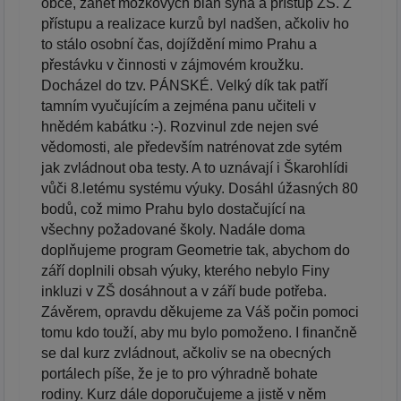
obce, zánět mozkových blan syna a přístup ZŠ. Z
přístupu a realizace kurzů byl nadšen, ačkoliv ho
to stálo osobní čas, dojíždění mimo Prahu a
přestávku v činnosti v zájmovém kroužku.
Docházel do tzv. PÁNSKÉ. Velký dík tak patří
tamním vyučujícím a zejména panu učiteli v
hnědém kabátku :-). Rozvinul zde nejen své
vědomosti, ale především natrénovat zde sytém
jak zvládnout oba testy. A to uznávají i Škarohlídi
vůči 8.letému systému výuky. Dosáhl úžasných 80
bodů, což mimo Prahu bylo dostačující na
všechny požadované školy. Nadále doma
doplňujeme program Geometrie tak, abychom do
září doplnili obsah výuky, kterého nebylo Finy
inkluzi v ZŠ dosáhnout a v září bude potřeba.
Závěrem, opravdu děkujeme za Váš počin pomoci
tomu kdo touží, aby mu bylo pomoženo. I finančně
se dal kurz zvládnout, ačkoliv se na obecných
portálech píše, že je to pro výhradně bohate
rodiny. Kurz dále doporučujeme a jistě v něm