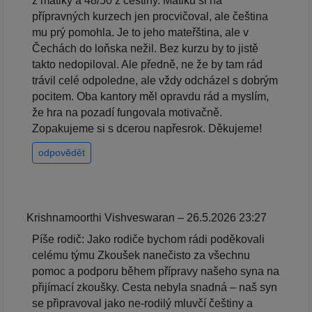
z matiky a 48/50 z češtiny. Matiku si na
přípravných kurzech jen procvičoval, ale čeština
mu prý pomohla. Je to jeho mateřština, ale v
Čechách do loňska nežil. Bez kurzu by to jistě
takto nedopiloval. Ale předně, ne že by tam rád
trávil celé odpoledne, ale vždy odcházel s dobrým
pocitem. Oba kantory měl opravdu rád a myslím,
že hra na pozadí fungovala motivačně.
Zopakujeme si s dcerou napřesrok. Děkujeme!
odpovědět
Krishnamoorthi Vishveswaran – 26.5.2026 23:27
Píše rodič: Jako rodiče bychom rádi poděkovali
celému týmu Zkoušek nanečisto za všechnu
pomoc a podporu během přípravy našeho syna na
přijímací zkoušky. Cesta nebyla snadná – naš syn
se připravoval jako ne-rodilý mluvčí češtiny a