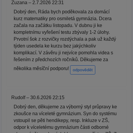
Zuzana – 2.7.2026 22:31
Dobrý den, Ráda bych poděkovala za domácí
kurz matematiky pro osmiletá gymnázia. Dcera
začala na začátku listopadu. V dubnu ji ke
kompletnímu vyřešení testu zbývaly 1-2 úlohy.
Prvotní šok z rozvičky rozdýchala a pak už každý
týden usedela ke kurzu bez jakýchkoliv
komplikací. V závěru ji nejvíce pomohla videa s
řešením z předchozích ročníků. Děkujeme za
několika měsíční podporu!
odpovědět
Rudolf – 30.6.2026 22:15
Dobrý den, děkujeme za výborný styl průpravy ke
zkoušce na víceleté gymnázium. Syn do systému
vstoupil se pěti hendikepy, resp. Inkluze v ZŠ,
odpor k víceletému gymnázium části odborné