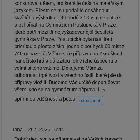
konkuroval dětem, pro které je čeština mateřským
jazykem. Přesto se mu podařilo dosáhnout
skvělého výsledku – 46 bodů z 50 v matematice –
a byl přijat na Gymnázium Postupická v Praze,
které patří mezi tři nejvyžadovanější šestiletá
gymnázia v Praze. Postupická byla naší třetí
prioritou a přesto získal jedno z pouhých 60 míst z
740 uchazečů. Věříme, že příprava na Zkouškách
nanečisto hrála důležitou roli v jeho úspěchu a
velmi si toho vážíme. Děkujeme Vám za
odbornost, trpělivost a všechno úsilí, které jste do
přípravy vložili. Budeme Vás určitě doporučovat
všem, kdo se na gymnázium připravují. S
upřímnou vděčností a þctou
odpovědět
Jana – 26.5.2026 10:44
Dobrý den, syn se připravoval na Vašich kurzech