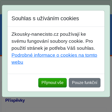
Spustili jsme přihlašování na školní rok 2026/2027!
Souhlas s užíváním cookies
Zkousky-nanecisto.cz používají ke
svému fungování soubory cookie. Pro
použití stránek je potřeba Váš souhlas.
Menu
Účet
Košík
Podrobné informace o cookies na tomto
webu
Diskuse Jak jste dopadli u zkoušek na SŠ? Vaše ohlasy
po skutečných přijímacích zkouškách
Přijmout vše
Pouze funkční
Příspěvky
Přidat příspěvek
Příspěvky