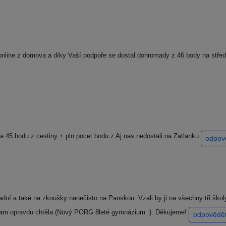
online z domova a díky Vaší podpoře se dostal dohromady z 46 body na střed
a 45 bodu z cestiny + pln pocet bodu z Aj nas nedostali na Zatlanku
odpov
dní a také na zkoušky nanečisto na Panskou. Vzali by ji na všechny tři škol
, kam opravdu chtěla (Nový PORG 8leté gymnázium :). Děkujeme!
odpovědě