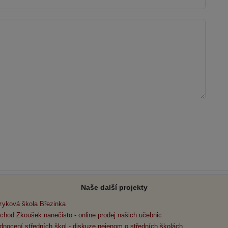
Naše další projekty
zyková škola Březinka
chod Zkoušek nanečisto - online prodej našich učebnic
dnocení středních škol - diskuze nejenom o středních školách