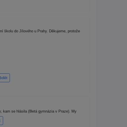
ní školu do Jílového u Prahy. Děkujeme, protože
ědět
y, kam se hlásila (8letá gymnázia v Praze). My
t