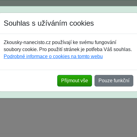
Spustili jsme přihlašování na školní rok 2026/2027!
Souhlas s užíváním cookies
Jak si vybrat
Časté dotazy
Zkousky-nanecisto.cz používají ke svému fungování
8. třída
9. třída
střední
maturanti
soutěže
prázdniny
soubory cookie. Pro použití stránek je potřeba Váš souhlas.
Podrobné informace o cookies na tomto webu
k na SŠ? Vaše ohlasy po skutečných přijímací
Přijmout vše
Pouze funkční