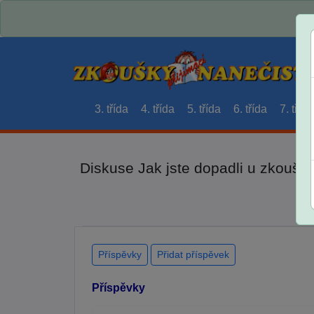
3. třída
4. třída
5. třída
6. třída
7. třída
Diskuse Jak jste dopadli u zkouše
Příspěvky
Přidat příspěvek
Příspěvky