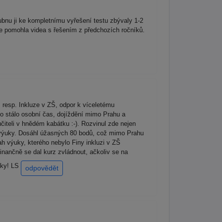
bnu ji ke kompletnímu vyřešení testu zbývaly 1-2
ce pomohla videa s řešením z předchozích ročníků.
 resp. Inkluze v ZŠ, odpor k víceletému
to stálo osobní čas, dojíždění mimo Prahu a
iteli v hnědém kabátku :-). Rozvinul zde nejen
u výuky. Dosáhl úžasných 80 bodů, což mimo Prahu
h výuky, kterého nebylo Finy inkluzi v ZŠ
nančně se dal kurz zvládnout, ačkoliv se na
Díky! LS
odpovědět