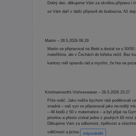
Dobrý den, děkujeme Vám za skvělou přípravu i mo
se Vám daří v další přípravě do budoucna. Až dojd
Martin – 28.5.2026 06:29
Martin se připravoval na 8leté a dostal se s 50/50
mateřština, ale v Čechách do loňska nežil. Bez ku
kantory měl opravdu rád a myslím, že hra na poz
Krishnamoorthi Vishveswaran – 26.5.2026 23:27
Píše rodič: Jako rodiče bychom rádi poděkovali 
snadná – naš syn se připravoval jako ne-rodilý m
– 46 bodů z 50 v matematice – a byl přijat na Gym
prioritou a přesto získal jedno z pouhých 60 míst
Děkujeme Vám za odbornost, trpělivost a všechno 
vděčností a þctou
odpovědět