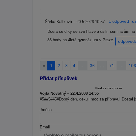
1 odpoveď roz
Šárka Kalíková – 20.5.2026 10:57
Dcera se díky se své hlavě a úsilí, seminářům n
85 body na 4leté gymnázium v Praze.
odpověd
«
1
2
3
4
…
36
…
71
…
106
Přidat příspěvek
Reakce na zprávu
Vojta Novotný – 22.4.2008 14:55
#5##5##5#Dobrý den, děkuji moc za přípravu! Dostal j
Jméno
Email