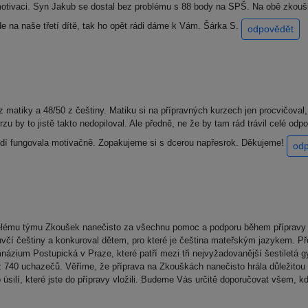
tivaci. Syn Jakub se dostal bez problému s 88 body na SPŠ. Na obě zkoušky š
e na naše třetí dítě, tak ho opět rádi dáme k Vám. Šárka S.
odpovědět
 z matiky a 48/50 z češtiny. Matiku si na přípravných kurzech jen procvičoval
rzu by to jistě takto nedopiloval. Ale předně, ne že by tam rád trávil celé o
adí fungovala motivačně. Zopakujeme si s dcerou napřesrok. Děkujeme!
od
celému týmu Zkoušek nanečisto za všechnu pomoc a podporu během přípravy 
luvčí češtiny a konkuroval dětem, pro které je čeština mateřským jazykem. P
názium Postupická v Praze, které patří mezi tři nejvyžadovanější šestiletá g
 z 740 uchazečů. Věříme, že příprava na Zkouškách nanečisto hrála důležitou 
úsilí, které jste do přípravy vložili. Budeme Vás určitě doporučovat všem, 