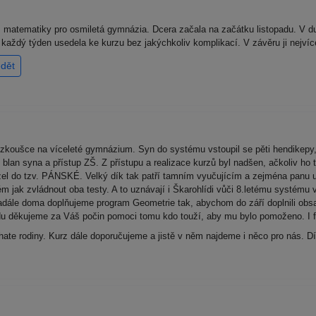
matematiky pro osmiletá gymnázia. Dcera začala na začátku listopadu. V du
ž každý týden usedela ke kurzu bez jakýchkoliv komplikací. V závěru ji nejví
dět
zkoušce na víceleté gymnázium. Syn do systému vstoupil se pěti hendikepy,
an syna a přístup ZŠ. Z přístupu a realizace kurzů byl nadšen, ačkoliv ho 
l do tzv. PÁNSKÉ. Velký dík tak patří tamním vyučujícím a zejména panu uč
m jak zvládnout oba testy. A to uznávají i Škarohlídi vůči 8.letému systém
dále doma doplňujeme program Geometrie tak, abychom do září doplnili obsa
du děkujeme za Váš počin pomoci tomu kdo touží, aby mu bylo pomoženo. I fi
ohate rodiny. Kurz dále doporučujeme a jistě v něm najdeme i něco pro nás. 