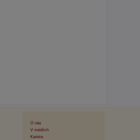
O nás
V médiích
Kariéra