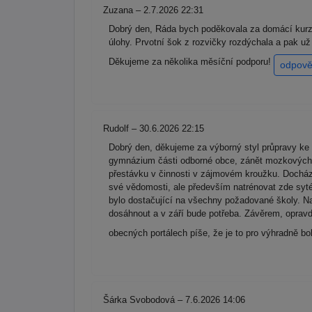
Zuzana – 2.7.2026 22:31
Dobrý den, Ráda bych poděkovala za domácí kurz 
úlohy. Prvotní šok z rozvičky rozdýchala a pak u
Děkujeme za několika měsíční podporu!
odpově
Rudolf – 30.6.2026 22:15
Dobrý den, děkujeme za výborný styl průpravy ke 
gymnázium části odborné obce, zánět mozkových bl
přestávku v činnosti v zájmovém kroužku. Docháze
své vědomosti, ale především natrénovat zde syté
bylo dostačující na všechny požadované školy. Na
dosáhnout a v září bude potřeba. Závěrem, oprav
obecných portálech píše, že je to pro výhradně b
Šárka Svobodová – 7.6.2026 14:06