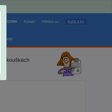
Košík 0 Kč
ROZVRH
Kontakt
Přihlásit se
školy
ch zkouškách