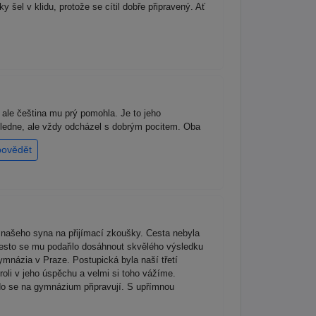
el v klidu, protože se cítil dobře připravený. Ať
, ale čeština mu prý pomohla. Je to jeho
dpoledne, ale vždy odcházel s dobrým pocitem. Oba
povědět
našeho syna na přijímací zkoušky. Cesta nebyla
řesto se mu podařilo dosáhnout skvělého výsledku
ymnázia v Praze. Postupická byla naší třetí
roli v jeho úspěchu a velmi si toho vážíme.
kdo se na gymnázium připravují. S upřímnou